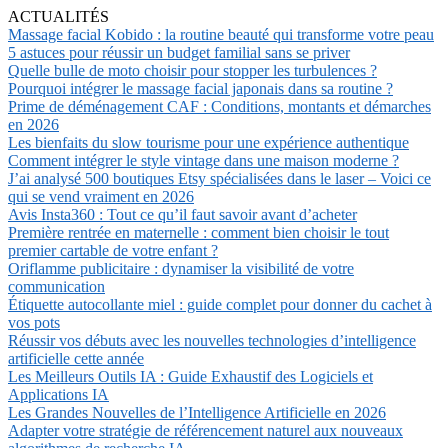
ACTUALITÉS
Massage facial Kobido : la routine beauté qui transforme votre peau
5 astuces pour réussir un budget familial sans se priver
Quelle bulle de moto choisir pour stopper les turbulences ?
Pourquoi intégrer le massage facial japonais dans sa routine ?
Prime de déménagement CAF : Conditions, montants et démarches
en 2026
Les bienfaits du slow tourisme pour une expérience authentique
Comment intégrer le style vintage dans une maison moderne ?
J’ai analysé 500 boutiques Etsy spécialisées dans le laser – Voici ce
qui se vend vraiment en 2026
Avis Insta360 : Tout ce qu’il faut savoir avant d’acheter
Première rentrée en maternelle : comment bien choisir le tout
premier cartable de votre enfant ?
Oriflamme publicitaire : dynamiser la visibilité de votre
communication
Étiquette autocollante miel : guide complet pour donner du cachet à
vos pots
Réussir vos débuts avec les nouvelles technologies d’intelligence
artificielle cette année
Les Meilleurs Outils IA : Guide Exhaustif des Logiciels et
Applications IA
Les Grandes Nouvelles de l’Intelligence Artificielle en 2026
Adapter votre stratégie de référencement naturel aux nouveaux