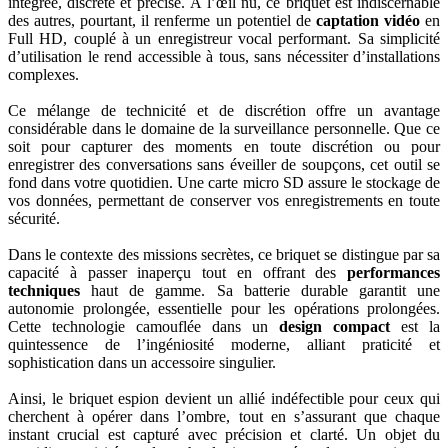
intégrée, discrète et précise. À l’œil nu, ce briquet est indiscernable
des autres, pourtant, il renferme un potentiel de
captation vidéo
en
Full HD, couplé à un enregistreur vocal performant. Sa simplicité
d’utilisation le rend accessible à tous, sans nécessiter d’installations
complexes.
Ce mélange de technicité et de discrétion offre un avantage
considérable dans le domaine de la surveillance personnelle. Que ce
soit pour capturer des moments en toute discrétion ou pour
enregistrer des conversations sans éveiller de soupçons, cet outil se
fond dans votre quotidien. Une carte micro SD assure le stockage de
vos données, permettant de conserver vos enregistrements en toute
sécurité.
Dans le contexte des missions secrètes, ce briquet se distingue par sa
capacité à passer inaperçu tout en offrant des
performances
techniques
haut de gamme. Sa batterie durable garantit une
autonomie prolongée, essentielle pour les opérations prolongées.
Cette technologie camouflée dans un
design compact
est la
quintessence de l’ingéniosité moderne, alliant praticité et
sophistication dans un accessoire singulier.
Ainsi, le briquet espion devient un allié indéfectible pour ceux qui
cherchent à opérer dans l’ombre, tout en s’assurant que chaque
instant crucial est capturé avec précision et clarté. Un objet du