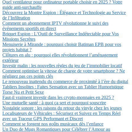
Quel ventilateur pour ordinateur portable choisir en 2025 ? Votre
guide anti-surchauffe
Découvrez la Montre Espion : Élégance et Technologie au Service
de l’Infiltration
Comment un abonnement IPTV révolutionne le suivi des
événements sportifs en direct
Briquet Espion : L’Outil de Surveillance Indétectable pour Vos
Missions Secrètes
Menuiserie à Mirande : pourquoi choisir Batiman EPB pour vos
projets habitat ?
Clôtures en alu : pourquoi elles révolutionnent l’aménagement
extérieur
Investir malin : les nouvelles règles du jeu de l’immobilier locatif
Comment optimiser la vitesse de charge de votre smartphone ? Ne
négligez pas ces points clés
Le renouveau inattendu du commerce de proximité à l’ère du digital
Tabliers Insolites : Faites Sensation avec un Tablier Humoristique
Torse Nu et Petit Sexe
Faut-il vraiment investir dans les crypto-monnaies en 2025 ?
Une mutuelle santé : à quoi ça sert et pourquoi souscrire
Nostalgie sonore : les raisons du retour du vinyle chez les jeunes
Localisateurs de Véhicules : Sécurisez et Suivez en Temps Réel
avec un Traceur GPS Performant et Discret
Comment se forgent nos goûts musicaux dès l’enfance
Un Duo de Mugs Romantiques pour Célébrer l’Amour au