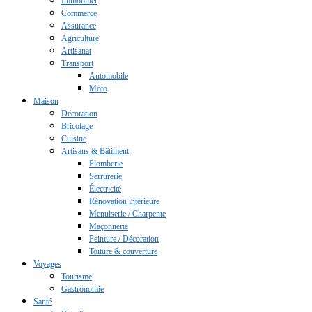
Immobilier
Commerce
Assurance
Agriculture
Artisanat
Transport
Automobile
Moto
Maison
Décoration
Bricolage
Cuisine
Artisans & Bâtiment
Plomberie
Serrurerie
Électricité
Rénovation intérieure
Menuiserie / Charpente
Maçonnerie
Peinture / Décoration
Toiture & couverture
Voyages
Tourisme
Gastronomie
Santé