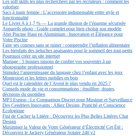
Les soft skills les plus recherchées par les recruteurs : comment les
valoriser
Sacs à main femme : L’accessoire indispensable entre style et
fonctionnalité
Le Livret A à 1,7 % — La grande illusion de l’épargne sécurisée
Appareils photo : Guide complet pour bien choisir son modèle
Abri Piscine Haut en Aluminium : Innovation et Élégance pour
Votre Piscine
Faire ses courses sans se ruiner : comprendre l’inflation alimentaire
Les bienfaits des peluches apaisantes pour le sommeil des tout-petits
Pourquoi créer un site internet
Mariage : 5 bonnes raisons de confier vos souvenirs à un
photographe professionnel
Stimulez l’apprentissage du langage chez l’enfant avec les jeux
Montessori et les lettres mobiles en bois
Quel est le calendrier de l’Avent le plus vendu en 2025 ?
Conseils mode de vie et consommations : équilibre, doutes,
décisions du quotidien
MP3 Espion : Le Compagnon Discret pour Musique et Surveillance
Des Cendriers Innovants : Alliez Design, Praticité et Conscience
Écologique
Fini de Cacher la Litière : Découvrez les Plus Belles Litières Chat
Design
Maximiser la Valeur de Votre Générateur d’Électricité Cet Été :
Découvrez le Jackery Générateur Solaire 240 v2