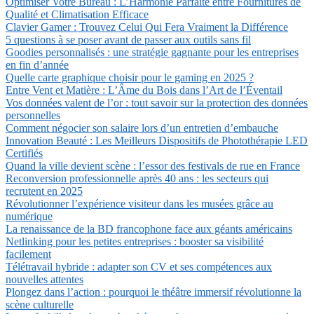
Optimiser Votre Bureau : L’Harmonie Parfaite entre Fournitures de
Qualité et Climatisation Efficace
Clavier Gamer : Trouvez Celui Qui Fera Vraiment la Différence
5 questions à se poser avant de passer aux outils sans fil
Goodies personnalisés : une stratégie gagnante pour les entreprises
en fin d’année
Quelle carte graphique choisir pour le gaming en 2025 ?
Entre Vent et Matière : L’Âme du Bois dans l’Art de l’Éventail
Vos données valent de l’or : tout savoir sur la protection des données
personnelles
Comment négocier son salaire lors d’un entretien d’embauche
Innovation Beauté : Les Meilleurs Dispositifs de Photothérapie LED
Certifiés
Quand la ville devient scène : l’essor des festivals de rue en France
Reconversion professionnelle après 40 ans : les secteurs qui
recrutent en 2025
Révolutionner l’expérience visiteur dans les musées grâce au
numérique
La renaissance de la BD francophone face aux géants américains
Netlinking pour les petites entreprises : booster sa visibilité
facilement
Télétravail hybride : adapter son CV et ses compétences aux
nouvelles attentes
Plongez dans l’action : pourquoi le théâtre immersif révolutionne la
scène culturelle