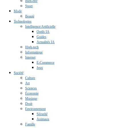
Bien-être
Sport
Mode
Beauté
Technologies
Intelligence Artificielle
Outils IA
Guides
Actualités IA
High-tech
Informatique
Internet
E-Commerce
Jeux
Société
Culture
Art
Sciences
Économie
Musique
Droit
Environnement
Sécurité
Animaux
Famille