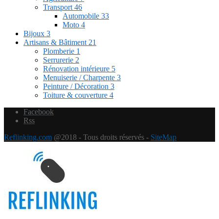
Transport
46
Automobile
33
Moto
4
Bijoux
3
Artisans & Bâtiment
21
Plomberie
1
Serrurerie
2
Rénovation intérieure
5
Menuiserie / Charpente
3
Peinture / Décoration
3
Toiture & couverture
4
Facebook
Rss
Reflinking.com
@2018 - Tous droits réservés -
SiteMap