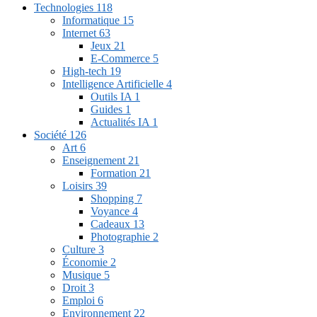
Technologies
118
Informatique
15
Internet
63
Jeux
21
E-Commerce
5
High-tech
19
Intelligence Artificielle
4
Outils IA
1
Guides
1
Actualités IA
1
Société
126
Art
6
Enseignement
21
Formation
21
Loisirs
39
Shopping
7
Voyance
4
Cadeaux
13
Photographie
2
Culture
3
Économie
2
Musique
5
Droit
3
Emploi
6
Environnement
22