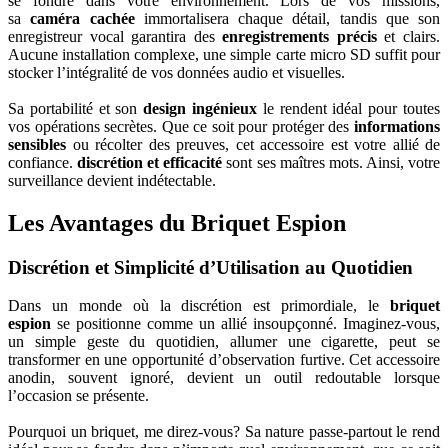
se fondre dans votre environnement. Lors de vos missions,
sa
caméra cachée
immortalisera chaque détail, tandis que son
enregistreur vocal garantira des
enregistrements précis
et clairs.
Aucune installation complexe, une simple carte micro SD suffit pour
stocker l’intégralité de vos données audio et visuelles.
Sa portabilité et son
design ingénieux
le rendent idéal pour toutes
vos opérations secrètes. Que ce soit pour protéger des
informations
sensibles
ou récolter des preuves, cet accessoire est votre allié de
confiance.
discrétion et efficacité
sont ses maîtres mots. Ainsi, votre
surveillance devient indétectable.
Les Avantages du Briquet Espion
Discrétion et Simplicité d’Utilisation au Quotidien
Dans un monde où la discrétion est primordiale, le
briquet
espion
se positionne comme un allié insoupçonné. Imaginez-vous,
un simple geste du quotidien, allumer une cigarette, peut se
transformer en une opportunité d’observation furtive. Cet accessoire
anodin, souvent ignoré, devient un outil redoutable lorsque
l’occasion se présente.
Pourquoi un briquet, me direz-vous? Sa nature passe-partout le rend