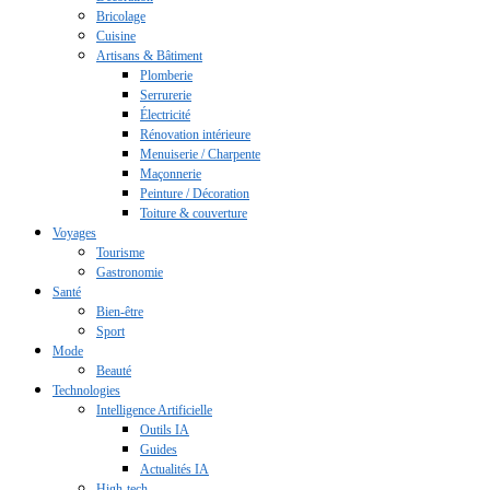
Bricolage
Cuisine
Artisans & Bâtiment
Plomberie
Serrurerie
Électricité
Rénovation intérieure
Menuiserie / Charpente
Maçonnerie
Peinture / Décoration
Toiture & couverture
Voyages
Tourisme
Gastronomie
Santé
Bien-être
Sport
Mode
Beauté
Technologies
Intelligence Artificielle
Outils IA
Guides
Actualités IA
High-tech