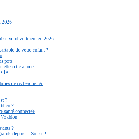
n 2026
qui se vend vraiment en 2026
cartable de votre enfant ?
on
os pots
cielle cette année
ns IA
ithmes de recherche IA
st ?
idien ?
re santé connectée
r Voghion
stants ?
grands depuis la Suisse !