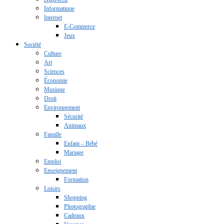
Informatique
Internet
E-Commerce
Jeux
Société
Culture
Art
Sciences
Économie
Musique
Droit
Environnement
Sécurité
Animaux
Famille
Enfant – Bébé
Mariage
Emploi
Enseignement
Formation
Loisirs
Shopping
Photographie
Cadeaux