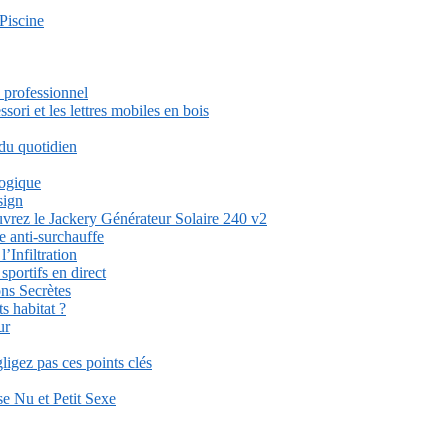
Piscine
 professionnel
ori et les lettres mobiles en bois
 du quotidien
logique
sign
uvrez le Jackery Générateur Solaire 240 v2
e anti-surchauffe
’Infiltration
ortifs en direct
ons Secrètes
s habitat ?
ur
igez pas ces points clés
se Nu et Petit Sexe