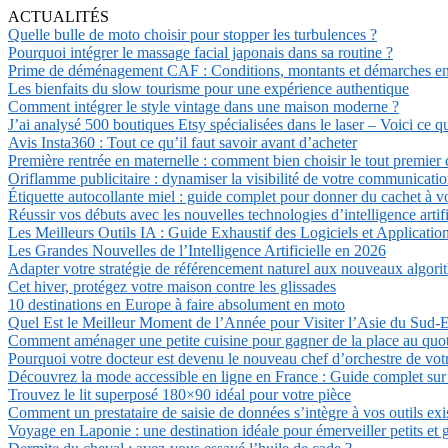
ACTUALITÉS
Quelle bulle de moto choisir pour stopper les turbulences ?
Pourquoi intégrer le massage facial japonais dans sa routine ?
Prime de déménagement CAF : Conditions, montants et démarches e
Les bienfaits du slow tourisme pour une expérience authentique
Comment intégrer le style vintage dans une maison moderne ?
J’ai analysé 500 boutiques Etsy spécialisées dans le laser – Voici ce 
Avis Insta360 : Tout ce qu’il faut savoir avant d’acheter
Première rentrée en maternelle : comment bien choisir le tout premier 
Oriflamme publicitaire : dynamiser la visibilité de votre communicati
Étiquette autocollante miel : guide complet pour donner du cachet à v
Réussir vos débuts avec les nouvelles technologies d’intelligence artifi
Les Meilleurs Outils IA : Guide Exhaustif des Logiciels et Applicatio
Les Grandes Nouvelles de l’Intelligence Artificielle en 2026
Adapter votre stratégie de référencement naturel aux nouveaux algor
Cet hiver, protégez votre maison contre les glissades
10 destinations en Europe à faire absolument en moto
Quel Est le Meilleur Moment de l’Année pour Visiter l’Asie du Sud-E
Comment aménager une petite cuisine pour gagner de la place au quot
Pourquoi votre docteur est devenu le nouveau chef d’orchestre de vot
Découvrez la mode accessible en ligne en France : Guide complet su
Trouvez le lit superposé 180×90 idéal pour votre pièce
Comment un prestataire de saisie de données s’intègre à vos outils exi
Voyage en Laponie : une destination idéale pour émerveiller petits et 