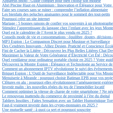
Appareils photo : Guide complet pour bien choisir son modèle
Abri Piscine Haut en Aluminium : Innovation et Élégance pour Votre 
Faire ses courses sans se ruiner : comprendre l’inflation alimentaire
Les bienfaits des peluches apaisantes pour le sommeil des tout-petits
Pourquoi créer un site internet
Mariage : 5 bonnes raisons de confier vos souvenirs à un photographe
Stimulez l’apprentissage du langage chez l’enfant avec les jeux Montess
Quel est le calendrier de l’Avent le plus vendu en 2025 ?
Conseils mode de vie et consommations : équilibre, doutes, décisions
MP3 Espion : Le Compagnon Discret pour Musique et Surveillance
Des Cendriers Innovants : Alliez Design, Praticité et Conscience Éco
Fini de Cacher la Litière : Découvrez les Plus Belles Litières Chat De
Maximiser la Valeur de Votre Générateur d’Électricité Cet Été : Déco
Quel ventilateur pour ordinateur portable choisir en 2025 ? Votre guid
Découvrez la Montre Espion : Élégance et Technologie au Service de l
Comment un abonnement IPTV révolutionne le suivi des événements sp
Briquet Espion : L’Outil de Surveillance Indétectable pour Vos Missi
Menuiserie à Mirande : pourquoi choisir Batiman EPB pour vos projet
Clôtures en alu : pourquoi elles révolutionnent l’aménagement extérie
Investir malin : les nouvelles règles du jeu de l’immobilier locatif
Comment optimiser la vitesse de charge de votre smartphone ? Ne négl
Le renouveau inattendu du commerce de proximité à l’ère du digital
Tabliers Insolites : Faites Sensation avec un Tablier Humoristique Tor
Faut-il vraiment investir dans les crypto-monnaies en 2025 ?
Une mutuelle santé : à quoi ça sert et pourquoi souscrire