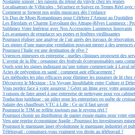
Nostalgie sonore : les raisons du retour du vinyle chez les jeunes
Localisateurs de Véhicules : Sécurisez et Suivez en Temps Réel avec
Comment se forgent nos goûts musicaux dès l’enfance
Un Duo de Mugs Romantiques pour Célébrer l’Amour au Quotidien
Les Bienfaits et Charme Envoûtant des Attrape-Rêves Lumineux : Pro
Sublimez Votre Intérieur avec Nos Accessoires Lumineux Innovants
Les avantages de remplacer ses portes et fenêtres vieillissantes
Pourquoi réaliser une analyse de l’air après des travaux de rénovation
Les signes d’une mauvaise ventilation pouvant mener à des urgences d
Pourquoi l’Italie est une destination de rêve ?
Urgences mineures en entreprise : quelles cliniques proposent des serv
L’avenir de la fête : organiser des festivals écoresponsables sans com
Quels sont les signes indiquant qu’une toiture commerciale à Laval n
Actes de prévention en santé : comment agir efficacement ?
Les méthodes les plus efficaces pour éliminer les punaises de lit chez 
Découvrez le Mexique : Un Voyage Inoubliable entre Culture et Déte
Vous perdez face à votre assureur ? Gérer un litige avec votre assuran
3 raisons de faire appel à une entreprise de nettoyage pour vos cabin
Traduction juridique : un pilier pour les entreprises en quête de croiss
Salaire des chauffeurs VTC à Lille : Ce qu’il faut savoir
Pourquoi le TJM ne reflète toujours pas le revenu réel ?
Pourquoi choisir un distributeur de papier essuie-mains pour votre e
Vers une reprise économique fragile : Pourquoi les investisseurs misent
Pourquoi le marquage laser révolutionne le marquage industriel et publ
Télétravail : connaissez-vous vraiment vos droits au télétravail ?