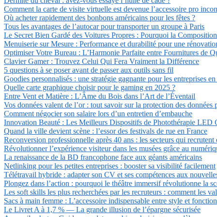
Dermite du cheval : avez-vous essayé l’huile de cade ?
Comment la carte de visite virtuelle est devenue l’accessoire pro inco
Où acheter rapidement des bonbons américains pour les fêtes ?
Tous les avantages de l’autocar pour transporter un groupe à Paris
Le Secret Bien Gardé des Voitures Propres : Pourquoi la Composition 
Menuiserie sur Mesure : Performance et durabilité pour une rénovatio
Optimiser Votre Bureau : L’Harmonie Parfaite entre Fournitures de Qua
Clavier Gamer : Trouvez Celui Qui Fera Vraiment la Différence
5 questions à se poser avant de passer aux outils sans fil
Goodies personnalisés : une stratégie gagnante pour les entreprises en
Quelle carte graphique choisir pour le gaming en 2025 ?
Entre Vent et Matière : L’Âme du Bois dans l’Art de l’Éventail
Vos données valent de l’or : tout savoir sur la protection des données 
Comment négocier son salaire lors d’un entretien d’embauche
Innovation Beauté : Les Meilleurs Dispositifs de Photothérapie LED C
Quand la ville devient scène : l’essor des festivals de rue en France
Reconversion professionnelle après 40 ans : les secteurs qui recrutent
Révolutionner l’expérience visiteur dans les musées grâce au numéri
La renaissance de la BD francophone face aux géants américains
Netlinking pour les petites entreprises : booster sa visibilité facilement
Télétravail hybride : adapter son CV et ses compétences aux nouvelles
Plongez dans l’action : pourquoi le théâtre immersif révolutionne la sc
Les soft skills les plus recherchées par les recruteurs : comment les val
Sacs à main femme : L’accessoire indispensable entre style et fonction
Le Livret A à 1,7 % — La grande illusion de l’épargne sécurisée