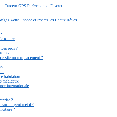
 un Traceur GPS Performant et Discret
tégez Votre Espace et Invitez les Beaux Rêves
 ?
e toiture
ices pros ?
promis
écessite un remplacement ?
soi
nte
ce habitation
ets médicaux
ance internationale
ntreprise ?
 sur l’argent métal ?
icitaire ?