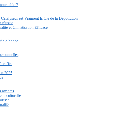
ntournable ?
Catalyseur est Vraiment la Clé de la Dépollution
n réussie
lité et Climatisation Efficace
 fin d’année
personnelles
ertifiés
 en 2025
que
 attentes
ène culturelle
oriser
nalité