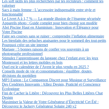
Les soft skills les plus recherchées par les recruteurs : comment les
valoriser
Sacs à main femme : L’accessoire indispensable entre style et
fonctionnalité
Le Livret A à 1,7 % — La grande illusion de l’épargne sécurisée
Appareils photo : Guide complet pour bien choisir son modèle
Abri Piscine Haut en Aluminium : Innovation et Élégance pour
Votre Piscine
Faire ses courses sans se ruiner : comprendre l’inflation alimentaire
Les bienfaits des peluches apaisantes pour le sommeil des tout-petits
Pourquoi créer un site internet
Mariage : 5 bonnes raisons de confier vos souvenirs à un
photographe professionnel
Stimulez l’apprentissage du langage chez l’enfant avec les jeux
Montessori et les lettres mobiles en bois
Quel est le calendrier de l’Avent le plus vendu en 2025 ?
Conseils mode de vie et consommations : équilibre, doutes,
décisions du quotidien
MP3 Espion : Le Compagnon Discret pour Musique et Surveillance
Des Cendriers Innovants : Alliez Design, Praticité et Conscience
Écologique
Fini de Cacher la Litière : Découvrez les Plus Belles Litières Chat
Design
Maximiser la Valeur de Votre Générateur d’Électricité Cet Été :
Découvrez le Jackery Générateur Solaire 240 v2