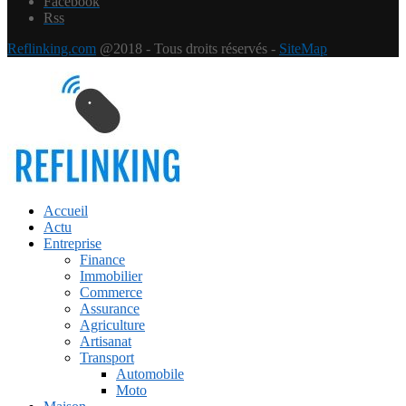
Facebook
Rss
Reflinking.com
@2018 - Tous droits réservés -
SiteMap
Accueil
Actu
Entreprise
Finance
Immobilier
Commerce
Assurance
Agriculture
Artisanat
Transport
Automobile
Moto