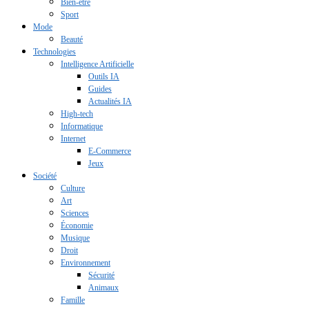
Bien-être
Sport
Mode
Beauté
Technologies
Intelligence Artificielle
Outils IA
Guides
Actualités IA
High-tech
Informatique
Internet
E-Commerce
Jeux
Société
Culture
Art
Sciences
Économie
Musique
Droit
Environnement
Sécurité
Animaux
Famille