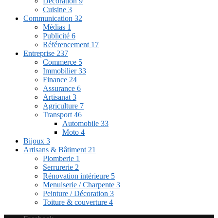
Décoration
9
Cuisine
3
Communication
32
Médias
1
Publicité
6
Référencement
17
Entreprise
237
Commerce
5
Immobilier
33
Finance
24
Assurance
6
Artisanat
3
Agriculture
7
Transport
46
Automobile
33
Moto
4
Bijoux
3
Artisans & Bâtiment
21
Plomberie
1
Serrurerie
2
Rénovation intérieure
5
Menuiserie / Charpente
3
Peinture / Décoration
3
Toiture & couverture
4