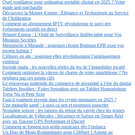
Quel ventilateur pour ordinateur portable choisir en 2025 ? Votre
guide anti-surchauffe
Découvrez la Montre Espion : Élégance et Technologie au Service
de l’Infiltration
Comment un abonnement IPTV révolutionne le suivi des
événements sportifs en direct
Briquet Espion : L’Outil de Surveillance Indétectable pour Vos
Missions Secrètes
Menuiserie à Mirande : pourquoi choisir Batiman EPB pour vos
projets habitat ?
Clôtures en alu : pourquoi elles révolutionnent l’aménagement
extérieur
Investir malin : les nouvelles règles du jeu de l’immobilier locatif
Comment optimiser la vitesse de charge de votre smartphone ? Ne
négligez pas ces points clés
Le renouveau inattendu du commerce de proximité à l’ère du digital
Tabliers Insolites : Faites Sensation avec un Tablier Humoristique
Torse Nu et Petit Sexe
Faut-il vraiment investir dans les crypto-monnaies en 2025 ?
Une mutuelle santé : à quoi ça sert et pourquoi souscrire
Nostalgie sonore : les raisons du retour du vinyle chez les jeunes
Localisateurs de Véhicules : Sécurisez et Suivez en Temps Réel
avec un Traceur GPS Performant et Discret
Comment se forgent nos goûts musicaux dès l’enfance
Un Duo de Mugs Romantiques pour Célébrer l’Amour au