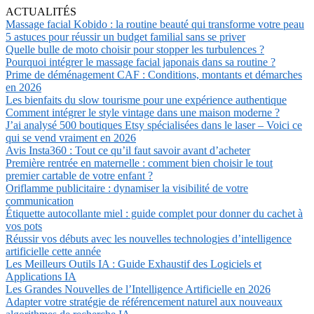
ACTUALITÉS
Massage facial Kobido : la routine beauté qui transforme votre peau
5 astuces pour réussir un budget familial sans se priver
Quelle bulle de moto choisir pour stopper les turbulences ?
Pourquoi intégrer le massage facial japonais dans sa routine ?
Prime de déménagement CAF : Conditions, montants et démarches
en 2026
Les bienfaits du slow tourisme pour une expérience authentique
Comment intégrer le style vintage dans une maison moderne ?
J’ai analysé 500 boutiques Etsy spécialisées dans le laser – Voici ce
qui se vend vraiment en 2026
Avis Insta360 : Tout ce qu’il faut savoir avant d’acheter
Première rentrée en maternelle : comment bien choisir le tout
premier cartable de votre enfant ?
Oriflamme publicitaire : dynamiser la visibilité de votre
communication
Étiquette autocollante miel : guide complet pour donner du cachet à
vos pots
Réussir vos débuts avec les nouvelles technologies d’intelligence
artificielle cette année
Les Meilleurs Outils IA : Guide Exhaustif des Logiciels et
Applications IA
Les Grandes Nouvelles de l’Intelligence Artificielle en 2026
Adapter votre stratégie de référencement naturel aux nouveaux