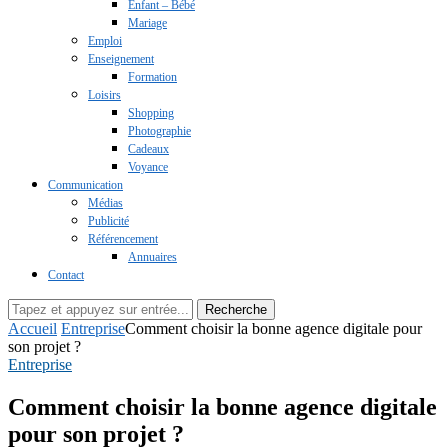
Enfant – Bébé
Mariage
Emploi
Enseignement
Formation
Loisirs
Shopping
Photographie
Cadeaux
Voyance
Communication
Médias
Publicité
Référencement
Annuaires
Contact
Recherche
Accueil
Entreprise
Comment choisir la bonne agence digitale pour
son projet ?
Entreprise
Comment choisir la bonne agence digitale
pour son projet ?