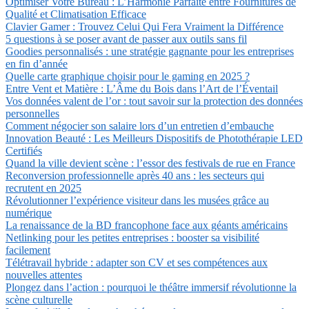
Optimiser Votre Bureau : L’Harmonie Parfaite entre Fournitures de
Qualité et Climatisation Efficace
Clavier Gamer : Trouvez Celui Qui Fera Vraiment la Différence
5 questions à se poser avant de passer aux outils sans fil
Goodies personnalisés : une stratégie gagnante pour les entreprises
en fin d’année
Quelle carte graphique choisir pour le gaming en 2025 ?
Entre Vent et Matière : L’Âme du Bois dans l’Art de l’Éventail
Vos données valent de l’or : tout savoir sur la protection des données
personnelles
Comment négocier son salaire lors d’un entretien d’embauche
Innovation Beauté : Les Meilleurs Dispositifs de Photothérapie LED
Certifiés
Quand la ville devient scène : l’essor des festivals de rue en France
Reconversion professionnelle après 40 ans : les secteurs qui
recrutent en 2025
Révolutionner l’expérience visiteur dans les musées grâce au
numérique
La renaissance de la BD francophone face aux géants américains
Netlinking pour les petites entreprises : booster sa visibilité
facilement
Télétravail hybride : adapter son CV et ses compétences aux
nouvelles attentes
Plongez dans l’action : pourquoi le théâtre immersif révolutionne la
scène culturelle