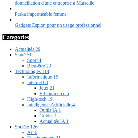
domiciliation d'une entreprise à Marseille
Parka imperméable femme
Gadgets Espion pour un usage professionnel
Categories
Actualités
29
Santé
51
Sport
4
Bien-être
23
Technologies
118
Informatique
15
Internet
63
Jeux
21
E-Commerce
5
High-tech
19
Intelligence Artificielle
4
Outils IA
1
Guides
1
Actualités IA
1
Société
126
Art
6
Enseignement
21