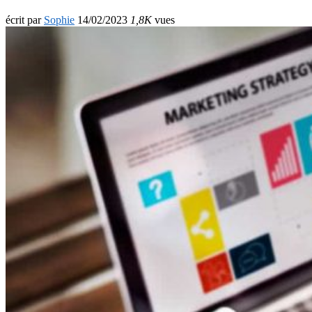
écrit par
Sophie
14/02/2023
1,8K
vues