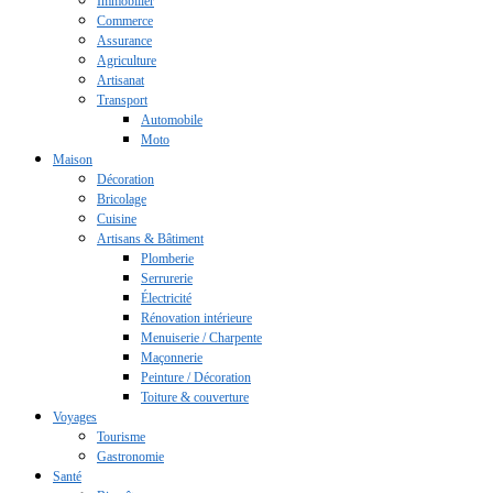
Immobilier
Commerce
Assurance
Agriculture
Artisanat
Transport
Automobile
Moto
Maison
Décoration
Bricolage
Cuisine
Artisans & Bâtiment
Plomberie
Serrurerie
Électricité
Rénovation intérieure
Menuiserie / Charpente
Maçonnerie
Peinture / Décoration
Toiture & couverture
Voyages
Tourisme
Gastronomie
Santé