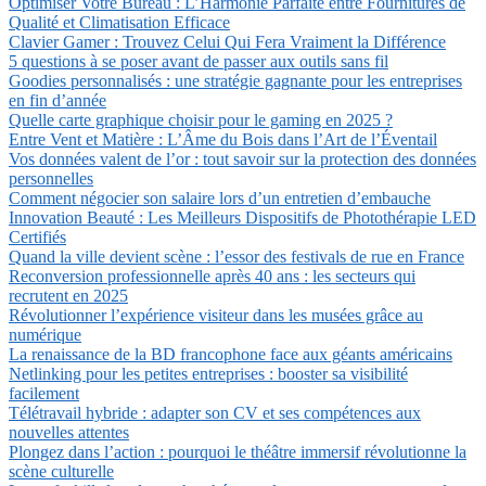
Optimiser Votre Bureau : L’Harmonie Parfaite entre Fournitures de
Qualité et Climatisation Efficace
Clavier Gamer : Trouvez Celui Qui Fera Vraiment la Différence
5 questions à se poser avant de passer aux outils sans fil
Goodies personnalisés : une stratégie gagnante pour les entreprises
en fin d’année
Quelle carte graphique choisir pour le gaming en 2025 ?
Entre Vent et Matière : L’Âme du Bois dans l’Art de l’Éventail
Vos données valent de l’or : tout savoir sur la protection des données
personnelles
Comment négocier son salaire lors d’un entretien d’embauche
Innovation Beauté : Les Meilleurs Dispositifs de Photothérapie LED
Certifiés
Quand la ville devient scène : l’essor des festivals de rue en France
Reconversion professionnelle après 40 ans : les secteurs qui
recrutent en 2025
Révolutionner l’expérience visiteur dans les musées grâce au
numérique
La renaissance de la BD francophone face aux géants américains
Netlinking pour les petites entreprises : booster sa visibilité
facilement
Télétravail hybride : adapter son CV et ses compétences aux
nouvelles attentes
Plongez dans l’action : pourquoi le théâtre immersif révolutionne la
scène culturelle