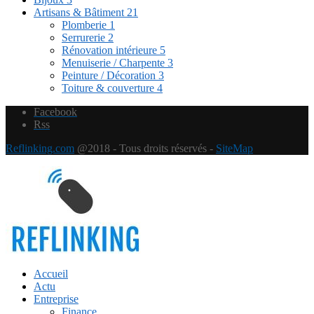
Artisans & Bâtiment
21
Plomberie
1
Serrurerie
2
Rénovation intérieure
5
Menuiserie / Charpente
3
Peinture / Décoration
3
Toiture & couverture
4
Facebook
Rss
Reflinking.com
@2018 - Tous droits réservés -
SiteMap
Accueil
Actu
Entreprise
Finance