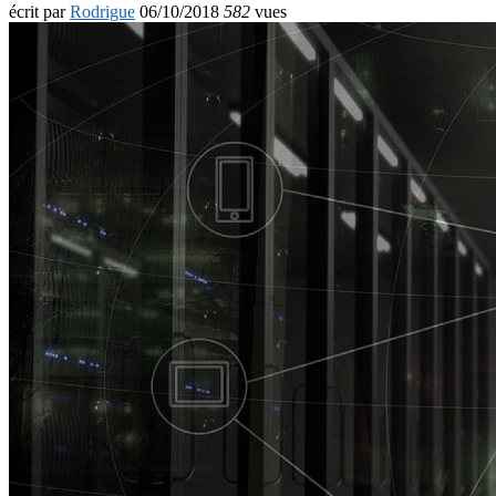
écrit par
Rodrigue
06/10/2018
582
vues