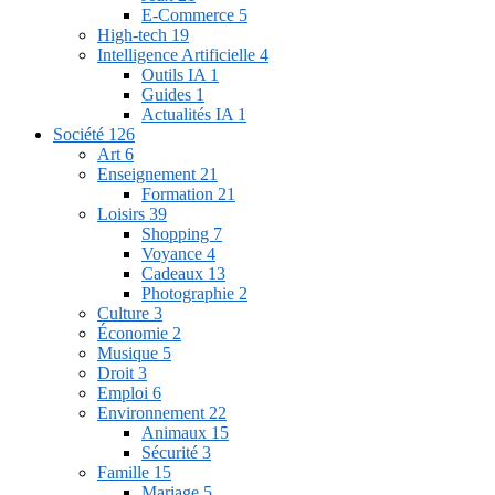
E-Commerce
5
High-tech
19
Intelligence Artificielle
4
Outils IA
1
Guides
1
Actualités IA
1
Société
126
Art
6
Enseignement
21
Formation
21
Loisirs
39
Shopping
7
Voyance
4
Cadeaux
13
Photographie
2
Culture
3
Économie
2
Musique
5
Droit
3
Emploi
6
Environnement
22
Animaux
15
Sécurité
3
Famille
15
Mariage
5