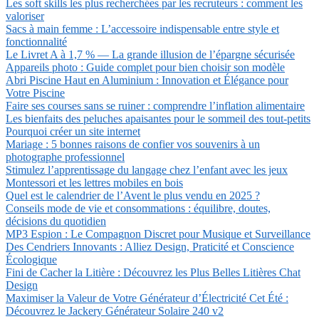
Les soft skills les plus recherchées par les recruteurs : comment les
valoriser
Sacs à main femme : L’accessoire indispensable entre style et
fonctionnalité
Le Livret A à 1,7 % — La grande illusion de l’épargne sécurisée
Appareils photo : Guide complet pour bien choisir son modèle
Abri Piscine Haut en Aluminium : Innovation et Élégance pour
Votre Piscine
Faire ses courses sans se ruiner : comprendre l’inflation alimentaire
Les bienfaits des peluches apaisantes pour le sommeil des tout-petits
Pourquoi créer un site internet
Mariage : 5 bonnes raisons de confier vos souvenirs à un
photographe professionnel
Stimulez l’apprentissage du langage chez l’enfant avec les jeux
Montessori et les lettres mobiles en bois
Quel est le calendrier de l’Avent le plus vendu en 2025 ?
Conseils mode de vie et consommations : équilibre, doutes,
décisions du quotidien
MP3 Espion : Le Compagnon Discret pour Musique et Surveillance
Des Cendriers Innovants : Alliez Design, Praticité et Conscience
Écologique
Fini de Cacher la Litière : Découvrez les Plus Belles Litières Chat
Design
Maximiser la Valeur de Votre Générateur d’Électricité Cet Été :
Découvrez le Jackery Générateur Solaire 240 v2