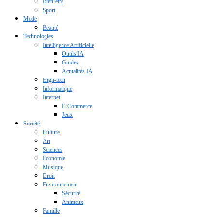
Bien-être
Sport
Mode
Beauté
Technologies
Intelligence Artificielle
Outils IA
Guides
Actualités IA
High-tech
Informatique
Internet
E-Commerce
Jeux
Société
Culture
Art
Sciences
Économie
Musique
Droit
Environnement
Sécurité
Animaux
Famille