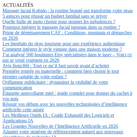
ACTUALITÉS
Massage facial Kobido : la routine beauté qui transforme votre peau
5 astuces pour réussir un budget familial sans se priver
Quelle bulle de moto choisir pour stopper les turbulences ?
Pourquoi intégrer le massage facial japonais dans sa routine ?
Prime de déménagement CAF : Conditions, montants et démarches
en 2026
Les bienfaits du slow tourisme pour une expérience authentique
Comment intégrer le style vintage dans une maison moderne ?
J’ai analysé 500 boutiques Etsy spécialisées dans le laser – Voici ce
qui se vend vraiment en 2026
Avis Insta360 : Tout ce qu’il faut savoir avant d’acheter
Première rentrée en maternelle : comment bien choisir le tout
premier cartable de votre enfant ?
Oriflamme publicitaire : dynamiser la visibilité de votre
communication
Étiquette autocollante miel : guide complet pour donner du cachet à
vos pots
Réussir vos débuts avec les nouvelles technologies d’intelligence
artificielle cette année
Les Meilleurs Outils IA : Guide Exhaustif des Logiciels et
Applications IA
Les Grandes Nouvelles de l’Intelligence Artificielle en 2026
Adapter votre stratégie de référencement naturel aux nouveaux