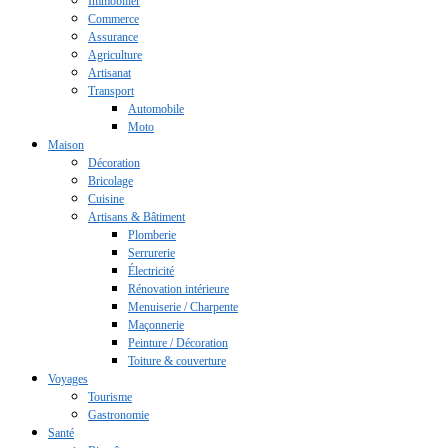
Immobilier
Commerce
Assurance
Agriculture
Artisanat
Transport
Automobile
Moto
Maison
Décoration
Bricolage
Cuisine
Artisans & Bâtiment
Plomberie
Serrurerie
Électricité
Rénovation intérieure
Menuiserie / Charpente
Maçonnerie
Peinture / Décoration
Toiture & couverture
Voyages
Tourisme
Gastronomie
Santé