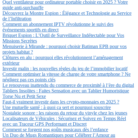
Quel ventilateur pour ordinateur portable choisir en 2025 ? Votre
guide anti-surchauffe
Découvrez la Montre Espion : Élégance et Technologie au Service
de l’Infiltration
Comment un abonnement IPTV révolutionne le suivi des
événements sportifs en direct
Briquet Espion : L’Outil de Surveillance Indétectable pour Vos
Missions Secrètes
Menuiserie à Mirande : pourquoi choisir Batiman EPB pour vos
projets habitat ?
Clôtures en alu : pourquoi elles révolutionnent l’aménagement
extérieur
Investir malin : les nouvelles règles du jeu de l’immobilier locatif
Comment optimiser la vitesse de charge de votre smartphone ? Ne
négligez pas ces points clés
Le renouveau inattendu du commerce de proximité à l’ère du digital
Tabliers Insolites : Faites Sensation avec un Tablier Humoristique
Torse Nu et Petit Sexe
Faut-il vraiment investir dans les crypto-monnaies en 2025 ?
Une mutuelle santé : à quoi ça sert et pourquoi souscrire
Nostalgie sonore : les raisons du retour du vinyle chez les jeunes
Localisateurs de Véhicules : Sécurisez et Suivez en Temps Réel
avec un Traceur GPS Performant et Discret
Comment se forgent nos goûts musicaux dès l’enfance
Un Duo de Mugs Romantiques pour Célébrer l’Amour au