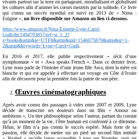
vivants partout sur la terre en partageant, mondialisant et globalisant
les cultures afin d’animer les cœurs meurtris par la solitude. Ce livre
qui connu un succès mondial est suivi en 2013 de « Nima :
Enigme »,
un livre disponible sur Amazon au lien ci-dessous.
https://www.amazon.fr/Nina-Enigme-Lyne-Carol-
Guih/dp/1494793857/ref=sr_1_2?
s=books&amp&ie=UTF8&amp&qid=1546075879&amp&sr=1-
2&amp&keywords=Lyne+Carol+Guih
.
En 2016 et 2017, elle publie respectivement « récit d’une
nymphomane » et « Awa speaks French ». Dans ce dernier livre,
Lyne nous parle de l’histoire d’une jeune fille Awa, dont la mère est
blanche et qui est appelée à effectuer un voyage en Côte d’Ivoire
afin de découvrir pour la première fois la patrie de son père.
Œuvres cinématographiques
Après avoir connu des passages à vides entre 2007 et 2009, Lyne
décide de transcrire ses douleurs dans un film « Amour ou
ambitions ». Un titre philosophique selon l’auteur, partant du constat
qu’à un moment de la vie, l’être humain est confronté à ce dilemme.
Hélas, le film n’a pas connu le succès espéré. Mais forte de sa
passion, elle décide de mettre sur un pied un second film intitulé
« Jézabel » qu’elle laisse accessible à tous sur Youtube, puis un