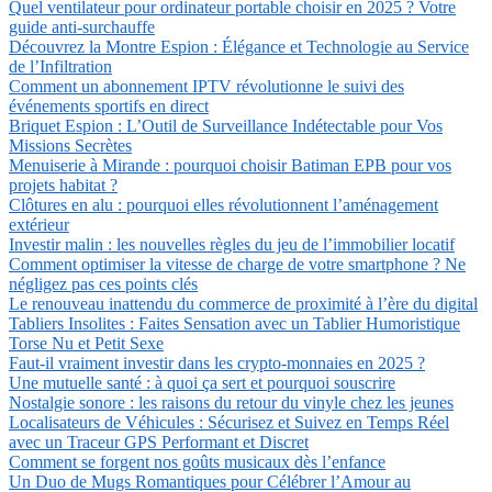
Quel ventilateur pour ordinateur portable choisir en 2025 ? Votre
guide anti-surchauffe
Découvrez la Montre Espion : Élégance et Technologie au Service
de l’Infiltration
Comment un abonnement IPTV révolutionne le suivi des
événements sportifs en direct
Briquet Espion : L’Outil de Surveillance Indétectable pour Vos
Missions Secrètes
Menuiserie à Mirande : pourquoi choisir Batiman EPB pour vos
projets habitat ?
Clôtures en alu : pourquoi elles révolutionnent l’aménagement
extérieur
Investir malin : les nouvelles règles du jeu de l’immobilier locatif
Comment optimiser la vitesse de charge de votre smartphone ? Ne
négligez pas ces points clés
Le renouveau inattendu du commerce de proximité à l’ère du digital
Tabliers Insolites : Faites Sensation avec un Tablier Humoristique
Torse Nu et Petit Sexe
Faut-il vraiment investir dans les crypto-monnaies en 2025 ?
Une mutuelle santé : à quoi ça sert et pourquoi souscrire
Nostalgie sonore : les raisons du retour du vinyle chez les jeunes
Localisateurs de Véhicules : Sécurisez et Suivez en Temps Réel
avec un Traceur GPS Performant et Discret
Comment se forgent nos goûts musicaux dès l’enfance
Un Duo de Mugs Romantiques pour Célébrer l’Amour au