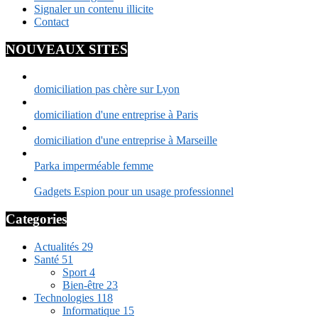
Signaler un contenu illicite
Contact
NOUVEAUX SITES
domiciliation pas chère sur Lyon
domiciliation d'une entreprise à Paris
domiciliation d'une entreprise à Marseille
Parka imperméable femme
Gadgets Espion pour un usage professionnel
Categories
Actualités
29
Santé
51
Sport
4
Bien-être
23
Technologies
118
Informatique
15