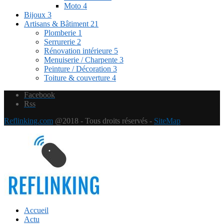
Moto
4
Bijoux
3
Artisans & Bâtiment
21
Plomberie
1
Serrurerie
2
Rénovation intérieure
5
Menuiserie / Charpente
3
Peinture / Décoration
3
Toiture & couverture
4
Facebook
Rss
Reflinking.com
@2018 - Tous droits réservés -
SiteMap
Accueil
Actu