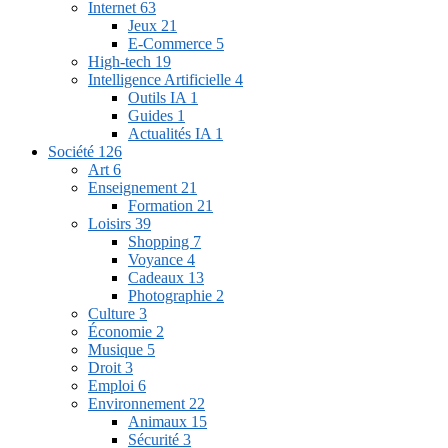
Internet
63
Jeux
21
E-Commerce
5
High-tech
19
Intelligence Artificielle
4
Outils IA
1
Guides
1
Actualités IA
1
Société
126
Art
6
Enseignement
21
Formation
21
Loisirs
39
Shopping
7
Voyance
4
Cadeaux
13
Photographie
2
Culture
3
Économie
2
Musique
5
Droit
3
Emploi
6
Environnement
22
Animaux
15
Sécurité
3