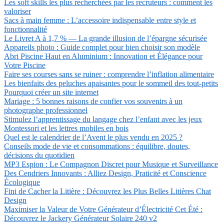
Les soft skills les plus recherchées par les recruteurs : comment les
valoriser
Sacs à main femme : L’accessoire indispensable entre style et
fonctionnalité
Le Livret A à 1,7 % — La grande illusion de l’épargne sécurisée
Appareils photo : Guide complet pour bien choisir son modèle
Abri Piscine Haut en Aluminium : Innovation et Élégance pour
Votre Piscine
Faire ses courses sans se ruiner : comprendre l’inflation alimentaire
Les bienfaits des peluches apaisantes pour le sommeil des tout-petits
Pourquoi créer un site internet
Mariage : 5 bonnes raisons de confier vos souvenirs à un
photographe professionnel
Stimulez l’apprentissage du langage chez l’enfant avec les jeux
Montessori et les lettres mobiles en bois
Quel est le calendrier de l’Avent le plus vendu en 2025 ?
Conseils mode de vie et consommations : équilibre, doutes,
décisions du quotidien
MP3 Espion : Le Compagnon Discret pour Musique et Surveillance
Des Cendriers Innovants : Alliez Design, Praticité et Conscience
Écologique
Fini de Cacher la Litière : Découvrez les Plus Belles Litières Chat
Design
Maximiser la Valeur de Votre Générateur d’Électricité Cet Été :
Découvrez le Jackery Générateur Solaire 240 v2