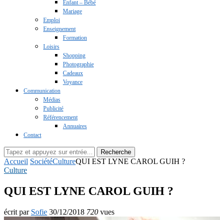
Enfant – Bébé
Mariage
Emploi
Enseignement
Formation
Loisirs
Shopping
Photographie
Cadeaux
Voyance
Communication
Médias
Publicité
Référencement
Annuaires
Contact
Recherche
Accueil
Société
Culture
QUI EST LYNE CAROL GUIH ?
Culture
QUI EST LYNE CAROL GUIH ?
écrit par
Sofie
30/12/2018
720
vues