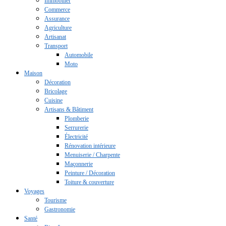
Immobilier
Commerce
Assurance
Agriculture
Artisanat
Transport
Automobile
Moto
Maison
Décoration
Bricolage
Cuisine
Artisans & Bâtiment
Plomberie
Serrurerie
Électricité
Rénovation intérieure
Menuiserie / Charpente
Maçonnerie
Peinture / Décoration
Toiture & couverture
Voyages
Tourisme
Gastronomie
Santé