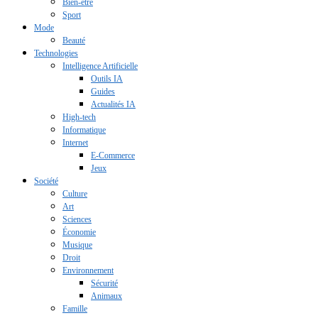
Bien-être
Sport
Mode
Beauté
Technologies
Intelligence Artificielle
Outils IA
Guides
Actualités IA
High-tech
Informatique
Internet
E-Commerce
Jeux
Société
Culture
Art
Sciences
Économie
Musique
Droit
Environnement
Sécurité
Animaux
Famille