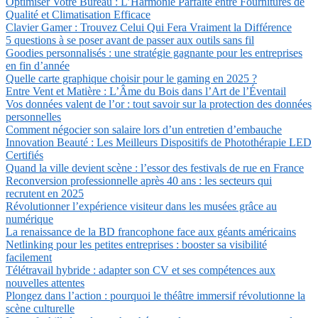
Optimiser Votre Bureau : L’Harmonie Parfaite entre Fournitures de
Qualité et Climatisation Efficace
Clavier Gamer : Trouvez Celui Qui Fera Vraiment la Différence
5 questions à se poser avant de passer aux outils sans fil
Goodies personnalisés : une stratégie gagnante pour les entreprises
en fin d’année
Quelle carte graphique choisir pour le gaming en 2025 ?
Entre Vent et Matière : L’Âme du Bois dans l’Art de l’Éventail
Vos données valent de l’or : tout savoir sur la protection des données
personnelles
Comment négocier son salaire lors d’un entretien d’embauche
Innovation Beauté : Les Meilleurs Dispositifs de Photothérapie LED
Certifiés
Quand la ville devient scène : l’essor des festivals de rue en France
Reconversion professionnelle après 40 ans : les secteurs qui
recrutent en 2025
Révolutionner l’expérience visiteur dans les musées grâce au
numérique
La renaissance de la BD francophone face aux géants américains
Netlinking pour les petites entreprises : booster sa visibilité
facilement
Télétravail hybride : adapter son CV et ses compétences aux
nouvelles attentes
Plongez dans l’action : pourquoi le théâtre immersif révolutionne la
scène culturelle