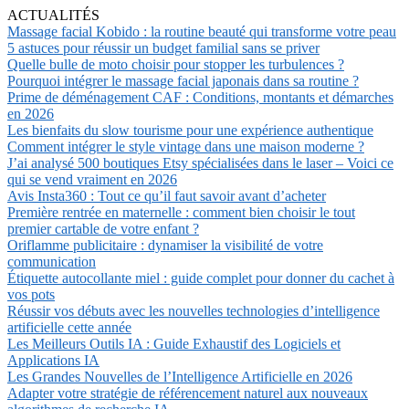
ACTUALITÉS
Massage facial Kobido : la routine beauté qui transforme votre peau
5 astuces pour réussir un budget familial sans se priver
Quelle bulle de moto choisir pour stopper les turbulences ?
Pourquoi intégrer le massage facial japonais dans sa routine ?
Prime de déménagement CAF : Conditions, montants et démarches
en 2026
Les bienfaits du slow tourisme pour une expérience authentique
Comment intégrer le style vintage dans une maison moderne ?
J’ai analysé 500 boutiques Etsy spécialisées dans le laser – Voici ce
qui se vend vraiment en 2026
Avis Insta360 : Tout ce qu’il faut savoir avant d’acheter
Première rentrée en maternelle : comment bien choisir le tout
premier cartable de votre enfant ?
Oriflamme publicitaire : dynamiser la visibilité de votre
communication
Étiquette autocollante miel : guide complet pour donner du cachet à
vos pots
Réussir vos débuts avec les nouvelles technologies d’intelligence
artificielle cette année
Les Meilleurs Outils IA : Guide Exhaustif des Logiciels et
Applications IA
Les Grandes Nouvelles de l’Intelligence Artificielle en 2026
Adapter votre stratégie de référencement naturel aux nouveaux