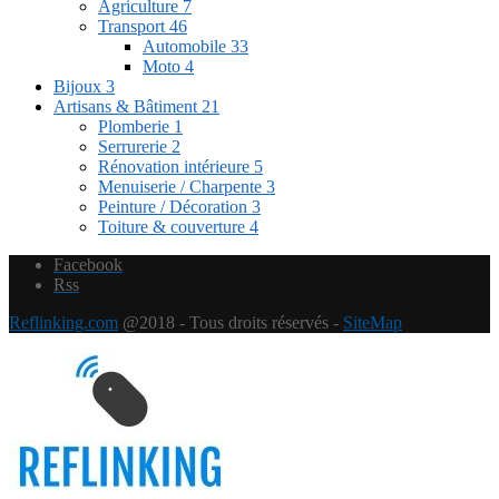
Agriculture
7
Transport
46
Automobile
33
Moto
4
Bijoux
3
Artisans & Bâtiment
21
Plomberie
1
Serrurerie
2
Rénovation intérieure
5
Menuiserie / Charpente
3
Peinture / Décoration
3
Toiture & couverture
4
Facebook
Rss
Reflinking.com
@2018 - Tous droits réservés -
SiteMap