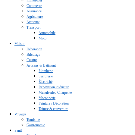
Immobilier
Commerce
Assurance
Agriculture
Artisanat
Transport
Automobile
Moto
Maison
Décoration
Bricolage
Cuisine
Artisans & Bâtiment
Plomberie
Serrurerie
Électricité
Rénovation intérieure
Menuiserie / Charpente
Maçonnerie
Peinture / Décoration
Toiture & couverture
Voyages
Tourisme
Gastronomie
Santé