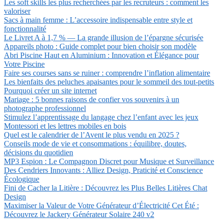
Les soft skills les plus recherchées par les recruteurs : comment les
valoriser
Sacs à main femme : L’accessoire indispensable entre style et
fonctionnalité
Le Livret A à 1,7 % — La grande illusion de l’épargne sécurisée
Appareils photo : Guide complet pour bien choisir son modèle
Abri Piscine Haut en Aluminium : Innovation et Élégance pour
Votre Piscine
Faire ses courses sans se ruiner : comprendre l’inflation alimentaire
Les bienfaits des peluches apaisantes pour le sommeil des tout-petits
Pourquoi créer un site internet
Mariage : 5 bonnes raisons de confier vos souvenirs à un
photographe professionnel
Stimulez l’apprentissage du langage chez l’enfant avec les jeux
Montessori et les lettres mobiles en bois
Quel est le calendrier de l’Avent le plus vendu en 2025 ?
Conseils mode de vie et consommations : équilibre, doutes,
décisions du quotidien
MP3 Espion : Le Compagnon Discret pour Musique et Surveillance
Des Cendriers Innovants : Alliez Design, Praticité et Conscience
Écologique
Fini de Cacher la Litière : Découvrez les Plus Belles Litières Chat
Design
Maximiser la Valeur de Votre Générateur d’Électricité Cet Été :
Découvrez le Jackery Générateur Solaire 240 v2