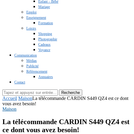
Enfant – Bébé
Mariage
Emploi
Enseignement
Formation
Loisirs
Shopping
Photographie
Cadeaux
Voyance
Communication
Médias
Publicité
Référencement
Annuaires
Contact
Recherche
Accueil
Maison
La télécommande CARDIN S449 QZ4 est ce dont
vous avez besoin!
Maison
La télécommande CARDIN S449 QZ4 est
ce dont vous avez besoin!