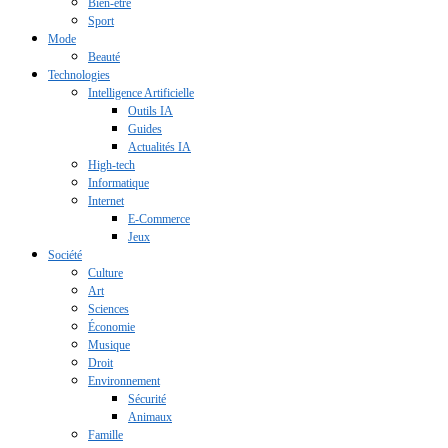
Bien-être
Sport
Mode
Beauté
Technologies
Intelligence Artificielle
Outils IA
Guides
Actualités IA
High-tech
Informatique
Internet
E-Commerce
Jeux
Société
Culture
Art
Sciences
Économie
Musique
Droit
Environnement
Sécurité
Animaux
Famille