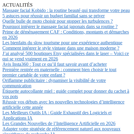
ACTUALITÉS
Massage facial Kobido : la routine beauté qui transforme votre peau
5 astuces pour réussir un budget familial sans se priver
Quelle bulle de moto choisir pour stopper les turbulences ?
Pourquoi intégrer le massage facial japonais dans sa routine ?
Prime de déménagement CAF : Conditions, montants et démarches
en 2026
Les bienfaits du slow tourisme pour une expérience authentique
Comment intégrer le style vintage dans une maison moderne ?
J’ai analysé 500 boutiques Etsy spécialisées dans le laser – Voici ce
qui se vend vraiment en 2026
Avis Insta360 : Tout ce qu’il faut savoir avant d’acheter
Première rentrée en maternelle : comment bien choisir le tout
premier cartable de votre enfant ?
Oriflamme publicitaire : dynamiser la visibilité de votre
communication
Étiquette autocollante miel : guide complet pour donner du cachet à
vos pots
Réussir vos débuts avec les nouvelles technologies d’intelligence
artificielle cette année
Les Meilleurs Outils IA : Guide Exhaustif des Logiciels et
Applications IA
Les Grandes Nouvelles de l’Intelligence Artificielle en 2026
Adapter votre stratégie de référencement naturel aux nouveaux