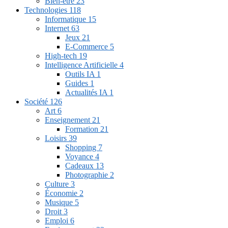
Bien-être
23
Technologies
118
Informatique
15
Internet
63
Jeux
21
E-Commerce
5
High-tech
19
Intelligence Artificielle
4
Outils IA
1
Guides
1
Actualités IA
1
Société
126
Art
6
Enseignement
21
Formation
21
Loisirs
39
Shopping
7
Voyance
4
Cadeaux
13
Photographie
2
Culture
3
Économie
2
Musique
5
Droit
3
Emploi
6