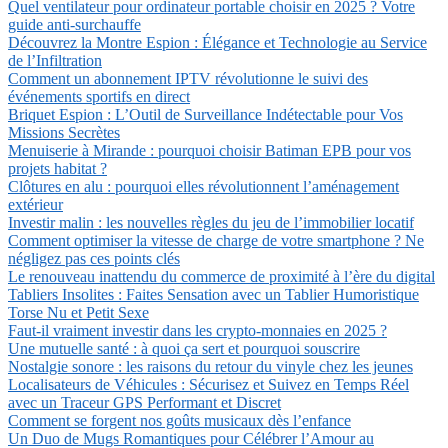
Quel ventilateur pour ordinateur portable choisir en 2025 ? Votre
guide anti-surchauffe
Découvrez la Montre Espion : Élégance et Technologie au Service
de l’Infiltration
Comment un abonnement IPTV révolutionne le suivi des
événements sportifs en direct
Briquet Espion : L’Outil de Surveillance Indétectable pour Vos
Missions Secrètes
Menuiserie à Mirande : pourquoi choisir Batiman EPB pour vos
projets habitat ?
Clôtures en alu : pourquoi elles révolutionnent l’aménagement
extérieur
Investir malin : les nouvelles règles du jeu de l’immobilier locatif
Comment optimiser la vitesse de charge de votre smartphone ? Ne
négligez pas ces points clés
Le renouveau inattendu du commerce de proximité à l’ère du digital
Tabliers Insolites : Faites Sensation avec un Tablier Humoristique
Torse Nu et Petit Sexe
Faut-il vraiment investir dans les crypto-monnaies en 2025 ?
Une mutuelle santé : à quoi ça sert et pourquoi souscrire
Nostalgie sonore : les raisons du retour du vinyle chez les jeunes
Localisateurs de Véhicules : Sécurisez et Suivez en Temps Réel
avec un Traceur GPS Performant et Discret
Comment se forgent nos goûts musicaux dès l’enfance
Un Duo de Mugs Romantiques pour Célébrer l’Amour au