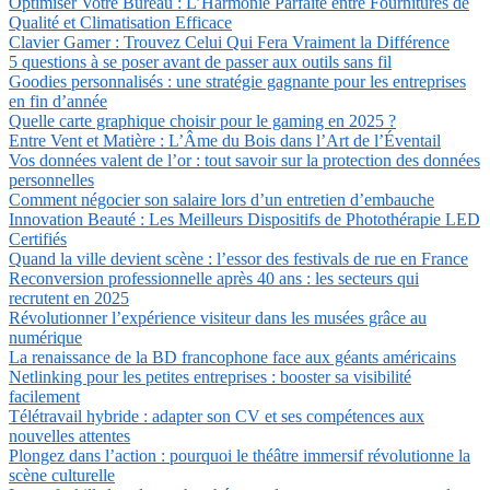
Optimiser Votre Bureau : L’Harmonie Parfaite entre Fournitures de
Qualité et Climatisation Efficace
Clavier Gamer : Trouvez Celui Qui Fera Vraiment la Différence
5 questions à se poser avant de passer aux outils sans fil
Goodies personnalisés : une stratégie gagnante pour les entreprises
en fin d’année
Quelle carte graphique choisir pour le gaming en 2025 ?
Entre Vent et Matière : L’Âme du Bois dans l’Art de l’Éventail
Vos données valent de l’or : tout savoir sur la protection des données
personnelles
Comment négocier son salaire lors d’un entretien d’embauche
Innovation Beauté : Les Meilleurs Dispositifs de Photothérapie LED
Certifiés
Quand la ville devient scène : l’essor des festivals de rue en France
Reconversion professionnelle après 40 ans : les secteurs qui
recrutent en 2025
Révolutionner l’expérience visiteur dans les musées grâce au
numérique
La renaissance de la BD francophone face aux géants américains
Netlinking pour les petites entreprises : booster sa visibilité
facilement
Télétravail hybride : adapter son CV et ses compétences aux
nouvelles attentes
Plongez dans l’action : pourquoi le théâtre immersif révolutionne la
scène culturelle