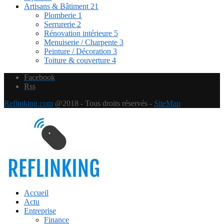
Artisans & Bâtiment
21
Plomberie
1
Serrurerie
2
Rénovation intérieure
5
Menuiserie / Charpente
3
Peinture / Décoration
3
Toiture & couverture
4
Facebook
Rss
Reflinking.com
@2018 - Tous droits réservés -
SiteMap
Accueil
Actu
Entreprise
Finance