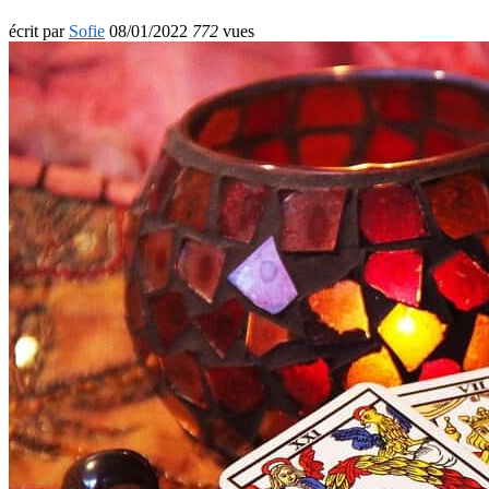
écrit par
Sofie
08/01/2022
772
vues