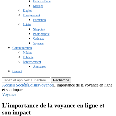
Enfant – Bébé
Mariage
Emploi
Enseignement
Formation
Loisirs
Shopping
Photographie
Cadeaux
Voyance
Communication
Médias
Publicité
Référencement
Annuaires
Contact
Recherche
Accueil
Société
Loisirs
Voyance
L’importance de la voyance en ligne
et son impact
Voyance
L’importance de la voyance en ligne et
son impact