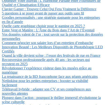
Optimiser Votre Bureau : L’Harmonie Parfaite entre Fournitures de
Qualité et Climatisation Efficace
Clavier Gamer : Trouvez Celui Qui Fera Vraiment la Différence
5 questions à se poser avant de passer aux outils sans fil
Goodies personnalisés : une stratégie gagnante pour les entreprises
en fin d’année
Quelle carte graphique choisir pour le gaming en 2025 ?
Entre Vent et Matière : L’Âme du Bois dans l’Art de l’Éventail
Vos données valent de l’or : tout savoir sur la protection des données
personnelles
Comment négocier son salaire lors d’un entretien d’embauche
Innovation Beauté : Les Meilleurs Dispositifs de Photothérapie LED
Certifiés
Quand la ville devient scène : l’essor des festivals de rue en France
Reconversion professionnelle après 40 ans : les secteurs qui
recrutent en 2025
Révolutionner l’expérience visiteur dans les musées grâce au
numérique
La renaissance de la BD francophone face aux géants américains
Netlinking pour les petites entreprises : booster sa visibilité
facilement
Télétravail hybride : adapter son CV et ses compétences aux
nouvelles attentes
Plongez dans l’action : pourquoi le théâtre immersif révolutionne la
scène culturelle