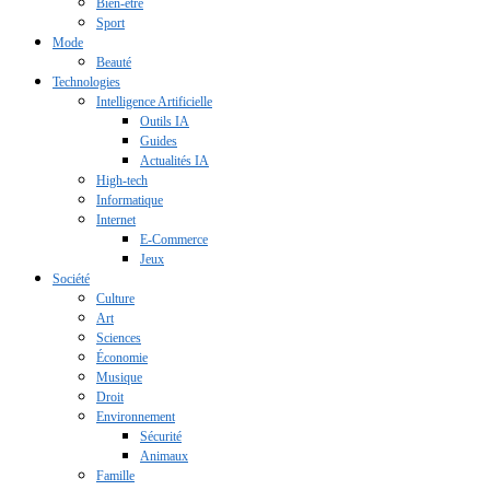
Bien-être
Sport
Mode
Beauté
Technologies
Intelligence Artificielle
Outils IA
Guides
Actualités IA
High-tech
Informatique
Internet
E-Commerce
Jeux
Société
Culture
Art
Sciences
Économie
Musique
Droit
Environnement
Sécurité
Animaux
Famille