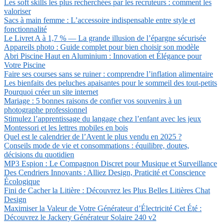
Les soft skills les plus recherchées par les recruteurs : comment les
valoriser
Sacs à main femme : L’accessoire indispensable entre style et
fonctionnalité
Le Livret A à 1,7 % — La grande illusion de l’épargne sécurisée
Appareils photo : Guide complet pour bien choisir son modèle
Abri Piscine Haut en Aluminium : Innovation et Élégance pour
Votre Piscine
Faire ses courses sans se ruiner : comprendre l’inflation alimentaire
Les bienfaits des peluches apaisantes pour le sommeil des tout-petits
Pourquoi créer un site internet
Mariage : 5 bonnes raisons de confier vos souvenirs à un
photographe professionnel
Stimulez l’apprentissage du langage chez l’enfant avec les jeux
Montessori et les lettres mobiles en bois
Quel est le calendrier de l’Avent le plus vendu en 2025 ?
Conseils mode de vie et consommations : équilibre, doutes,
décisions du quotidien
MP3 Espion : Le Compagnon Discret pour Musique et Surveillance
Des Cendriers Innovants : Alliez Design, Praticité et Conscience
Écologique
Fini de Cacher la Litière : Découvrez les Plus Belles Litières Chat
Design
Maximiser la Valeur de Votre Générateur d’Électricité Cet Été :
Découvrez le Jackery Générateur Solaire 240 v2