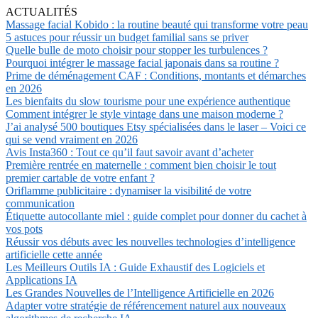
ACTUALITÉS
Massage facial Kobido : la routine beauté qui transforme votre peau
5 astuces pour réussir un budget familial sans se priver
Quelle bulle de moto choisir pour stopper les turbulences ?
Pourquoi intégrer le massage facial japonais dans sa routine ?
Prime de déménagement CAF : Conditions, montants et démarches
en 2026
Les bienfaits du slow tourisme pour une expérience authentique
Comment intégrer le style vintage dans une maison moderne ?
J’ai analysé 500 boutiques Etsy spécialisées dans le laser – Voici ce
qui se vend vraiment en 2026
Avis Insta360 : Tout ce qu’il faut savoir avant d’acheter
Première rentrée en maternelle : comment bien choisir le tout
premier cartable de votre enfant ?
Oriflamme publicitaire : dynamiser la visibilité de votre
communication
Étiquette autocollante miel : guide complet pour donner du cachet à
vos pots
Réussir vos débuts avec les nouvelles technologies d’intelligence
artificielle cette année
Les Meilleurs Outils IA : Guide Exhaustif des Logiciels et
Applications IA
Les Grandes Nouvelles de l’Intelligence Artificielle en 2026
Adapter votre stratégie de référencement naturel aux nouveaux