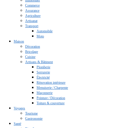
Immobilier
Commerce
Assurance
Agriculture
Artisanat
Transport
Automobile
Moto
Maison
Décoration
Bricolage
Cuisine
Artisans & Bâtiment
Plomberie
Serrurerie
Électricité
Rénovation intérieure
Menuiserie / Charpente
Maçonnerie
Peinture / Décoration
Toiture & couverture
Voyages
Tourisme
Gastronomie
Santé