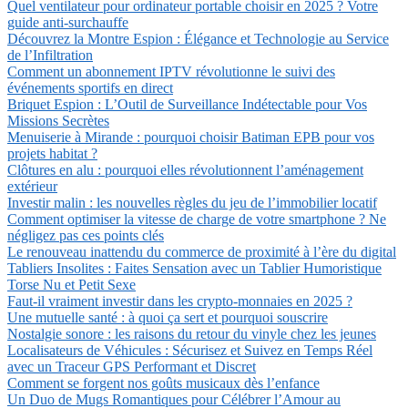
Quel ventilateur pour ordinateur portable choisir en 2025 ? Votre
guide anti-surchauffe
Découvrez la Montre Espion : Élégance et Technologie au Service
de l’Infiltration
Comment un abonnement IPTV révolutionne le suivi des
événements sportifs en direct
Briquet Espion : L’Outil de Surveillance Indétectable pour Vos
Missions Secrètes
Menuiserie à Mirande : pourquoi choisir Batiman EPB pour vos
projets habitat ?
Clôtures en alu : pourquoi elles révolutionnent l’aménagement
extérieur
Investir malin : les nouvelles règles du jeu de l’immobilier locatif
Comment optimiser la vitesse de charge de votre smartphone ? Ne
négligez pas ces points clés
Le renouveau inattendu du commerce de proximité à l’ère du digital
Tabliers Insolites : Faites Sensation avec un Tablier Humoristique
Torse Nu et Petit Sexe
Faut-il vraiment investir dans les crypto-monnaies en 2025 ?
Une mutuelle santé : à quoi ça sert et pourquoi souscrire
Nostalgie sonore : les raisons du retour du vinyle chez les jeunes
Localisateurs de Véhicules : Sécurisez et Suivez en Temps Réel
avec un Traceur GPS Performant et Discret
Comment se forgent nos goûts musicaux dès l’enfance
Un Duo de Mugs Romantiques pour Célébrer l’Amour au