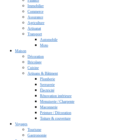
Finance
Immobilier
Commerce
Assurance
Agriculture
Artisanat
Transport
Automobile
Moto
Maison
Décoration
Bricolage
Cuisine
Artisans & Bâtiment
Plomberie
Serrurerie
Électricité
Rénovation intérieure
Menuiserie / Charpente
Maçonnerie
Peinture / Décoration
Toiture & couverture
Voyages
Tourisme
Gastronomie