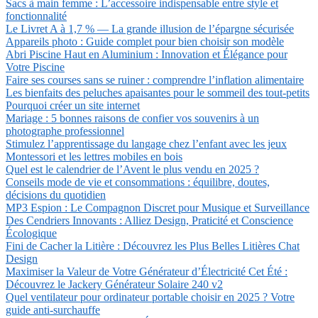
Sacs à main femme : L’accessoire indispensable entre style et
fonctionnalité
Le Livret A à 1,7 % — La grande illusion de l’épargne sécurisée
Appareils photo : Guide complet pour bien choisir son modèle
Abri Piscine Haut en Aluminium : Innovation et Élégance pour
Votre Piscine
Faire ses courses sans se ruiner : comprendre l’inflation alimentaire
Les bienfaits des peluches apaisantes pour le sommeil des tout-petits
Pourquoi créer un site internet
Mariage : 5 bonnes raisons de confier vos souvenirs à un
photographe professionnel
Stimulez l’apprentissage du langage chez l’enfant avec les jeux
Montessori et les lettres mobiles en bois
Quel est le calendrier de l’Avent le plus vendu en 2025 ?
Conseils mode de vie et consommations : équilibre, doutes,
décisions du quotidien
MP3 Espion : Le Compagnon Discret pour Musique et Surveillance
Des Cendriers Innovants : Alliez Design, Praticité et Conscience
Écologique
Fini de Cacher la Litière : Découvrez les Plus Belles Litières Chat
Design
Maximiser la Valeur de Votre Générateur d’Électricité Cet Été :
Découvrez le Jackery Générateur Solaire 240 v2
Quel ventilateur pour ordinateur portable choisir en 2025 ? Votre
guide anti-surchauffe