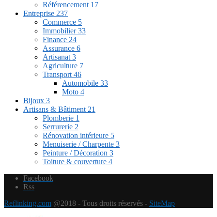
Référencement
17
Entreprise
237
Commerce
5
Immobilier
33
Finance
24
Assurance
6
Artisanat
3
Agriculture
7
Transport
46
Automobile
33
Moto
4
Bijoux
3
Artisans & Bâtiment
21
Plomberie
1
Serrurerie
2
Rénovation intérieure
5
Menuiserie / Charpente
3
Peinture / Décoration
3
Toiture & couverture
4
Facebook
Rss
Reflinking.com
@2018 - Tous droits réservés -
SiteMap