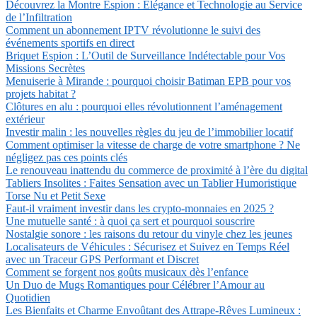
Découvrez la Montre Espion : Élégance et Technologie au Service
de l’Infiltration
Comment un abonnement IPTV révolutionne le suivi des
événements sportifs en direct
Briquet Espion : L’Outil de Surveillance Indétectable pour Vos
Missions Secrètes
Menuiserie à Mirande : pourquoi choisir Batiman EPB pour vos
projets habitat ?
Clôtures en alu : pourquoi elles révolutionnent l’aménagement
extérieur
Investir malin : les nouvelles règles du jeu de l’immobilier locatif
Comment optimiser la vitesse de charge de votre smartphone ? Ne
négligez pas ces points clés
Le renouveau inattendu du commerce de proximité à l’ère du digital
Tabliers Insolites : Faites Sensation avec un Tablier Humoristique
Torse Nu et Petit Sexe
Faut-il vraiment investir dans les crypto-monnaies en 2025 ?
Une mutuelle santé : à quoi ça sert et pourquoi souscrire
Nostalgie sonore : les raisons du retour du vinyle chez les jeunes
Localisateurs de Véhicules : Sécurisez et Suivez en Temps Réel
avec un Traceur GPS Performant et Discret
Comment se forgent nos goûts musicaux dès l’enfance
Un Duo de Mugs Romantiques pour Célébrer l’Amour au
Quotidien
Les Bienfaits et Charme Envoûtant des Attrape-Rêves Lumineux :