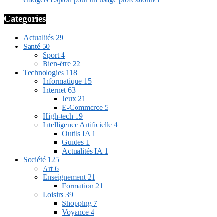
Categories
Actualités
29
Santé
50
Sport
4
Bien-être
22
Technologies
118
Informatique
15
Internet
63
Jeux
21
E-Commerce
5
High-tech
19
Intelligence Artificielle
4
Outils IA
1
Guides
1
Actualités IA
1
Société
125
Art
6
Enseignement
21
Formation
21
Loisirs
39
Shopping
7
Voyance
4