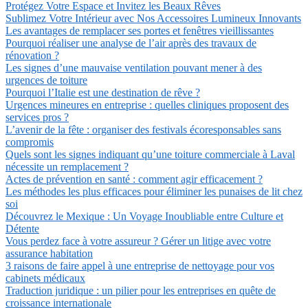
Protégez Votre Espace et Invitez les Beaux Rêves
Sublimez Votre Intérieur avec Nos Accessoires Lumineux Innovants
Les avantages de remplacer ses portes et fenêtres vieillissantes
Pourquoi réaliser une analyse de l’air après des travaux de
rénovation ?
Les signes d’une mauvaise ventilation pouvant mener à des
urgences de toiture
Pourquoi l’Italie est une destination de rêve ?
Urgences mineures en entreprise : quelles cliniques proposent des
services pros ?
L’avenir de la fête : organiser des festivals écoresponsables sans
compromis
Quels sont les signes indiquant qu’une toiture commerciale à Laval
nécessite un remplacement ?
Actes de prévention en santé : comment agir efficacement ?
Les méthodes les plus efficaces pour éliminer les punaises de lit chez
soi
Découvrez le Mexique : Un Voyage Inoubliable entre Culture et
Détente
Vous perdez face à votre assureur ? Gérer un litige avec votre
assurance habitation
3 raisons de faire appel à une entreprise de nettoyage pour vos
cabinets médicaux
Traduction juridique : un pilier pour les entreprises en quête de
croissance internationale