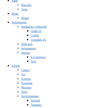
Santé
Bien-être
Sport
Mode
Beauté
Technologies
Intelligence Artificielle
Outils IA
Guides
Actualités IA
High-tech
Informatique
Internet
E-Commerce
Jeux
Société
Culture
Art
Sciences
Économie
Musique
Droit
Environnement
Sécurité
Animaux