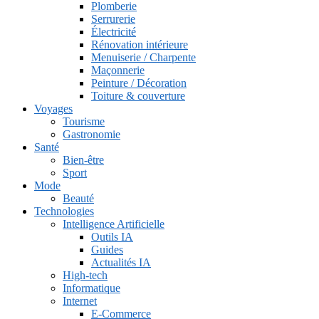
Plomberie
Serrurerie
Électricité
Rénovation intérieure
Menuiserie / Charpente
Maçonnerie
Peinture / Décoration
Toiture & couverture
Voyages
Tourisme
Gastronomie
Santé
Bien-être
Sport
Mode
Beauté
Technologies
Intelligence Artificielle
Outils IA
Guides
Actualités IA
High-tech
Informatique
Internet
E-Commerce