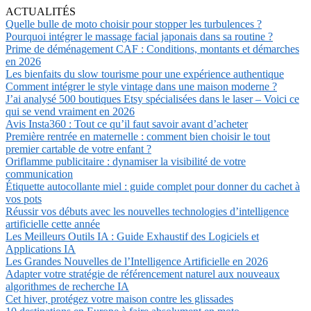
ACTUALITÉS
Quelle bulle de moto choisir pour stopper les turbulences ?
Pourquoi intégrer le massage facial japonais dans sa routine ?
Prime de déménagement CAF : Conditions, montants et démarches
en 2026
Les bienfaits du slow tourisme pour une expérience authentique
Comment intégrer le style vintage dans une maison moderne ?
J’ai analysé 500 boutiques Etsy spécialisées dans le laser – Voici ce
qui se vend vraiment en 2026
Avis Insta360 : Tout ce qu’il faut savoir avant d’acheter
Première rentrée en maternelle : comment bien choisir le tout
premier cartable de votre enfant ?
Oriflamme publicitaire : dynamiser la visibilité de votre
communication
Étiquette autocollante miel : guide complet pour donner du cachet à
vos pots
Réussir vos débuts avec les nouvelles technologies d’intelligence
artificielle cette année
Les Meilleurs Outils IA : Guide Exhaustif des Logiciels et
Applications IA
Les Grandes Nouvelles de l’Intelligence Artificielle en 2026
Adapter votre stratégie de référencement naturel aux nouveaux
algorithmes de recherche IA
Cet hiver, protégez votre maison contre les glissades