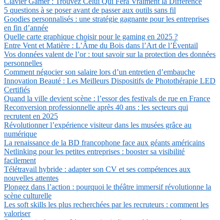
Clavier Gamer : Trouvez Celui Qui Fera Vraiment la Différence
5 questions à se poser avant de passer aux outils sans fil
Goodies personnalisés : une stratégie gagnante pour les entreprises
en fin d’année
Quelle carte graphique choisir pour le gaming en 2025 ?
Entre Vent et Matière : L’Âme du Bois dans l’Art de l’Éventail
Vos données valent de l’or : tout savoir sur la protection des données
personnelles
Comment négocier son salaire lors d’un entretien d’embauche
Innovation Beauté : Les Meilleurs Dispositifs de Photothérapie LED
Certifiés
Quand la ville devient scène : l’essor des festivals de rue en France
Reconversion professionnelle après 40 ans : les secteurs qui
recrutent en 2025
Révolutionner l’expérience visiteur dans les musées grâce au
numérique
La renaissance de la BD francophone face aux géants américains
Netlinking pour les petites entreprises : booster sa visibilité
facilement
Télétravail hybride : adapter son CV et ses compétences aux
nouvelles attentes
Plongez dans l’action : pourquoi le théâtre immersif révolutionne la
scène culturelle
Les soft skills les plus recherchées par les recruteurs : comment les
valoriser