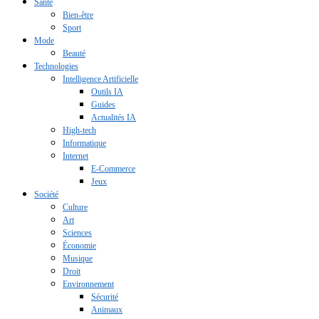
Santé
Bien-être
Sport
Mode
Beauté
Technologies
Intelligence Artificielle
Outils IA
Guides
Actualités IA
High-tech
Informatique
Internet
E-Commerce
Jeux
Société
Culture
Art
Sciences
Économie
Musique
Droit
Environnement
Sécurité
Animaux