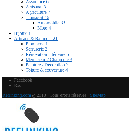
Assurance
6
Artisanat
3
Agriculture
7
Transport
46
Automobile
33
Moto
4
Bijoux
3
Artisans & Bâtiment
21
Plomberie
1
Serrurerie
2
Rénovation intérieure
5
Menuiserie / Charpente
3
Peinture / Décoration
3
Toiture & couverture
4
Facebook
Rss
Reflinking.com
@2018 - Tous droits réservés -
SiteMap