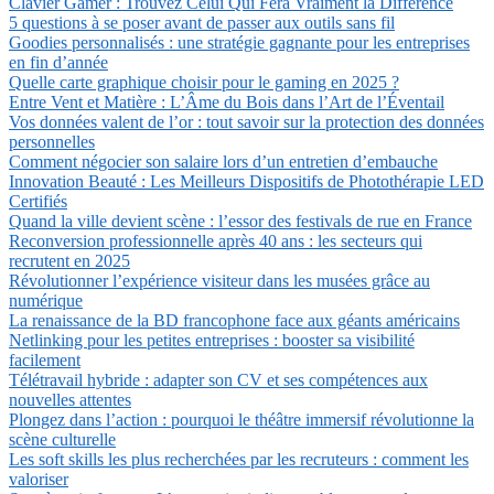
Clavier Gamer : Trouvez Celui Qui Fera Vraiment la Différence
5 questions à se poser avant de passer aux outils sans fil
Goodies personnalisés : une stratégie gagnante pour les entreprises
en fin d’année
Quelle carte graphique choisir pour le gaming en 2025 ?
Entre Vent et Matière : L’Âme du Bois dans l’Art de l’Éventail
Vos données valent de l’or : tout savoir sur la protection des données
personnelles
Comment négocier son salaire lors d’un entretien d’embauche
Innovation Beauté : Les Meilleurs Dispositifs de Photothérapie LED
Certifiés
Quand la ville devient scène : l’essor des festivals de rue en France
Reconversion professionnelle après 40 ans : les secteurs qui
recrutent en 2025
Révolutionner l’expérience visiteur dans les musées grâce au
numérique
La renaissance de la BD francophone face aux géants américains
Netlinking pour les petites entreprises : booster sa visibilité
facilement
Télétravail hybride : adapter son CV et ses compétences aux
nouvelles attentes
Plongez dans l’action : pourquoi le théâtre immersif révolutionne la
scène culturelle
Les soft skills les plus recherchées par les recruteurs : comment les
valoriser