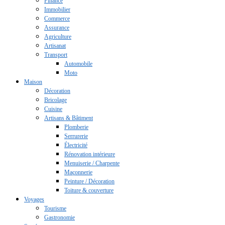
Finance
Immobilier
Commerce
Assurance
Agriculture
Artisanat
Transport
Automobile
Moto
Maison
Décoration
Bricolage
Cuisine
Artisans & Bâtiment
Plomberie
Serrurerie
Électricité
Rénovation intérieure
Menuiserie / Charpente
Maçonnerie
Peinture / Décoration
Toiture & couverture
Voyages
Tourisme
Gastronomie