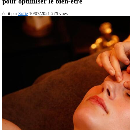
pour optimiser le bien-être
écrit par
Sofie
10/07/2021
570
vues