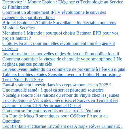
Découvrez la Montre Espion : Élégance et Technologie au Service
de l’Infiltration
Comment un abonnement IPTV révolutionne le suivi des
événements sportifs en direct
Briquet Espion : L’Outil de Surveillance Indétectable pour Vos
Missions Secrètes
Menuiserie à Mirande : pourquoi choisir Batiman EPB pour vos
projets habitat ?
Clôtures en alu : pourquoi elles révolutionnent l’aménagement
extérieur
Investir malin : les nouvelles règles du jeu de l’immobilier locatif
Comment optimiser la vitesse de charge de votre smartphone ? Ne
négligez pas ces points clés
Le renouveau inattendu du commerce de proximité à l’ère du digital
Tabliers Insolites : Faites Sensation avec un Tablier Humoristique
Torse Nu et Petit Sexe
Faut-il vraiment investir dans les crypto-monnaies en 2025 ?
Une mutuelle santé : à quoi ça sert et pourquoi souscrire
Nostalgie sonore : les raisons du retour du vinyle chez les jeunes
Localisateurs de Véhicules : Sécurisez et Suivez en Temps Réel
avec un Traceur GPS Performant et Discret
Comment se forgent nos goûts musicaux dès l’enfance
Un Duo de Mugs Romantiques pour Célébrer l’Amour au
Quotidien
Les Bienfaits et Charme Envoûtant des Attrape-Rêves Lumineux :