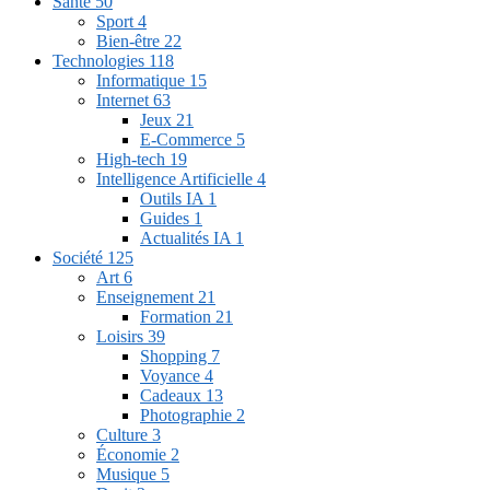
Santé
50
Sport
4
Bien-être
22
Technologies
118
Informatique
15
Internet
63
Jeux
21
E-Commerce
5
High-tech
19
Intelligence Artificielle
4
Outils IA
1
Guides
1
Actualités IA
1
Société
125
Art
6
Enseignement
21
Formation
21
Loisirs
39
Shopping
7
Voyance
4
Cadeaux
13
Photographie
2
Culture
3
Économie
2
Musique
5