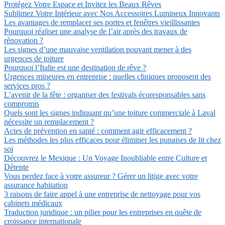
Protégez Votre Espace et Invitez les Beaux Rêves
Sublimez Votre Intérieur avec Nos Accessoires Lumineux Innovants
Les avantages de remplacer ses portes et fenêtres vieillissantes
Pourquoi réaliser une analyse de l’air après des travaux de
rénovation ?
Les signes d’une mauvaise ventilation pouvant mener à des
urgences de toiture
Pourquoi l’Italie est une destination de rêve ?
Urgences mineures en entreprise : quelles cliniques proposent des
services pros ?
L’avenir de la fête : organiser des festivals écoresponsables sans
compromis
Quels sont les signes indiquant qu’une toiture commerciale à Laval
nécessite un remplacement ?
Actes de prévention en santé : comment agir efficacement ?
Les méthodes les plus efficaces pour éliminer les punaises de lit chez
soi
Découvrez le Mexique : Un Voyage Inoubliable entre Culture et
Détente
Vous perdez face à votre assureur ? Gérer un litige avec votre
assurance habitation
3 raisons de faire appel à une entreprise de nettoyage pour vos
cabinets médicaux
Traduction juridique : un pilier pour les entreprises en quête de
croissance internationale