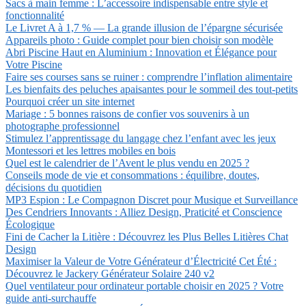
Sacs à main femme : L’accessoire indispensable entre style et
fonctionnalité
Le Livret A à 1,7 % — La grande illusion de l’épargne sécurisée
Appareils photo : Guide complet pour bien choisir son modèle
Abri Piscine Haut en Aluminium : Innovation et Élégance pour
Votre Piscine
Faire ses courses sans se ruiner : comprendre l’inflation alimentaire
Les bienfaits des peluches apaisantes pour le sommeil des tout-petits
Pourquoi créer un site internet
Mariage : 5 bonnes raisons de confier vos souvenirs à un
photographe professionnel
Stimulez l’apprentissage du langage chez l’enfant avec les jeux
Montessori et les lettres mobiles en bois
Quel est le calendrier de l’Avent le plus vendu en 2025 ?
Conseils mode de vie et consommations : équilibre, doutes,
décisions du quotidien
MP3 Espion : Le Compagnon Discret pour Musique et Surveillance
Des Cendriers Innovants : Alliez Design, Praticité et Conscience
Écologique
Fini de Cacher la Litière : Découvrez les Plus Belles Litières Chat
Design
Maximiser la Valeur de Votre Générateur d’Électricité Cet Été :
Découvrez le Jackery Générateur Solaire 240 v2
Quel ventilateur pour ordinateur portable choisir en 2025 ? Votre
guide anti-surchauffe