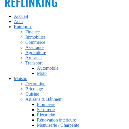
Accueil
Actu
Entreprise
Finance
Immobilier
Commerce
Assurance
Agriculture
Artisanat
Transport
Automobile
Moto
Maison
Décoration
Bricolage
Cuisine
Artisans & Bâtiment
Plomberie
Serrurerie
Électricité
Rénovation intérieure
Menuiserie / Charpente