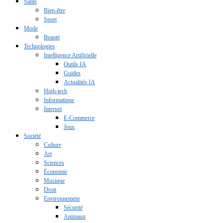
Santé
Bien-être
Sport
Mode
Beauté
Technologies
Intelligence Artificielle
Outils IA
Guides
Actualités IA
High-tech
Informatique
Internet
E-Commerce
Jeux
Société
Culture
Art
Sciences
Économie
Musique
Droit
Environnement
Sécurité
Animaux