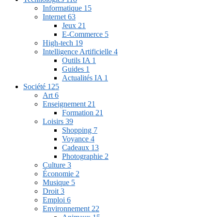
Informatique
15
Internet
63
Jeux
21
E-Commerce
5
High-tech
19
Intelligence Artificielle
4
Outils IA
1
Guides
1
Actualités IA
1
Société
125
Art
6
Enseignement
21
Formation
21
Loisirs
39
Shopping
7
Voyance
4
Cadeaux
13
Photographie
2
Culture
3
Économie
2
Musique
5
Droit
3
Emploi
6
Environnement
22