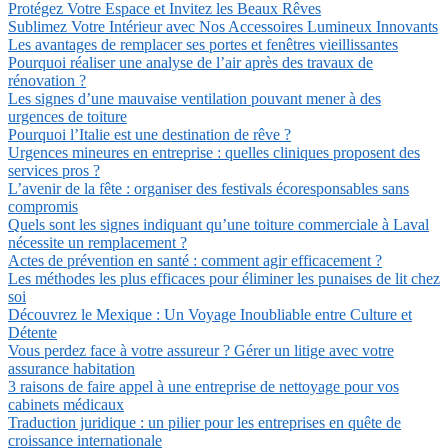
Protégez Votre Espace et Invitez les Beaux Rêves
Sublimez Votre Intérieur avec Nos Accessoires Lumineux Innovants
Les avantages de remplacer ses portes et fenêtres vieillissantes
Pourquoi réaliser une analyse de l’air après des travaux de
rénovation ?
Les signes d’une mauvaise ventilation pouvant mener à des
urgences de toiture
Pourquoi l’Italie est une destination de rêve ?
Urgences mineures en entreprise : quelles cliniques proposent des
services pros ?
L’avenir de la fête : organiser des festivals écoresponsables sans
compromis
Quels sont les signes indiquant qu’une toiture commerciale à Laval
nécessite un remplacement ?
Actes de prévention en santé : comment agir efficacement ?
Les méthodes les plus efficaces pour éliminer les punaises de lit chez
soi
Découvrez le Mexique : Un Voyage Inoubliable entre Culture et
Détente
Vous perdez face à votre assureur ? Gérer un litige avec votre
assurance habitation
3 raisons de faire appel à une entreprise de nettoyage pour vos
cabinets médicaux
Traduction juridique : un pilier pour les entreprises en quête de
croissance internationale