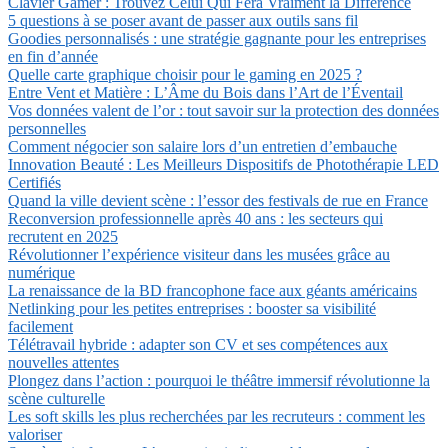
Clavier Gamer : Trouvez Celui Qui Fera Vraiment la Différence
5 questions à se poser avant de passer aux outils sans fil
Goodies personnalisés : une stratégie gagnante pour les entreprises
en fin d’année
Quelle carte graphique choisir pour le gaming en 2025 ?
Entre Vent et Matière : L’Âme du Bois dans l’Art de l’Éventail
Vos données valent de l’or : tout savoir sur la protection des données
personnelles
Comment négocier son salaire lors d’un entretien d’embauche
Innovation Beauté : Les Meilleurs Dispositifs de Photothérapie LED
Certifiés
Quand la ville devient scène : l’essor des festivals de rue en France
Reconversion professionnelle après 40 ans : les secteurs qui
recrutent en 2025
Révolutionner l’expérience visiteur dans les musées grâce au
numérique
La renaissance de la BD francophone face aux géants américains
Netlinking pour les petites entreprises : booster sa visibilité
facilement
Télétravail hybride : adapter son CV et ses compétences aux
nouvelles attentes
Plongez dans l’action : pourquoi le théâtre immersif révolutionne la
scène culturelle
Les soft skills les plus recherchées par les recruteurs : comment les
valoriser