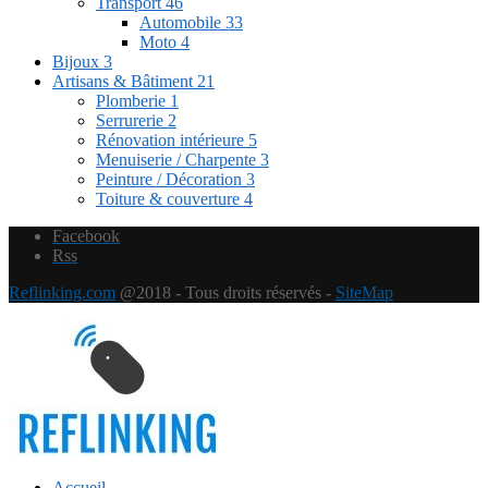
Transport
46
Automobile
33
Moto
4
Bijoux
3
Artisans & Bâtiment
21
Plomberie
1
Serrurerie
2
Rénovation intérieure
5
Menuiserie / Charpente
3
Peinture / Décoration
3
Toiture & couverture
4
Facebook
Rss
Reflinking.com
@2018 - Tous droits réservés -
SiteMap
Accueil