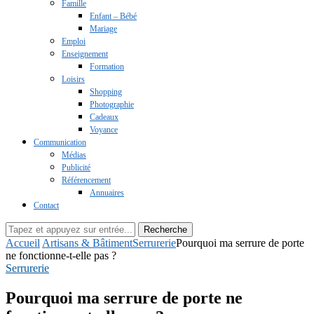
Famille
Enfant – Bébé
Mariage
Emploi
Enseignement
Formation
Loisirs
Shopping
Photographie
Cadeaux
Voyance
Communication
Médias
Publicité
Référencement
Annuaires
Contact
Recherche
Accueil
Artisans & Bâtiment
Serrurerie
Pourquoi ma serrure de porte
ne fonctionne-t-elle pas ?
Serrurerie
Pourquoi ma serrure de porte ne