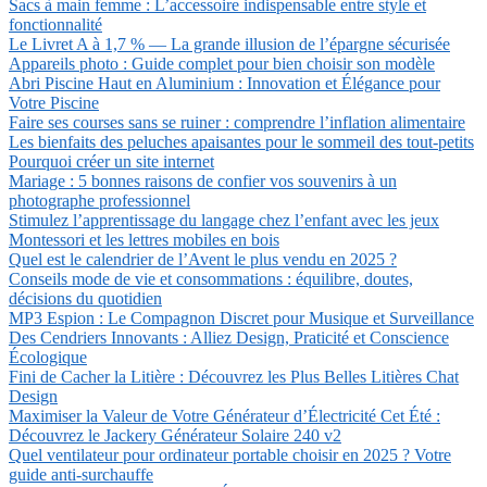
Sacs à main femme : L’accessoire indispensable entre style et
fonctionnalité
Le Livret A à 1,7 % — La grande illusion de l’épargne sécurisée
Appareils photo : Guide complet pour bien choisir son modèle
Abri Piscine Haut en Aluminium : Innovation et Élégance pour
Votre Piscine
Faire ses courses sans se ruiner : comprendre l’inflation alimentaire
Les bienfaits des peluches apaisantes pour le sommeil des tout-petits
Pourquoi créer un site internet
Mariage : 5 bonnes raisons de confier vos souvenirs à un
photographe professionnel
Stimulez l’apprentissage du langage chez l’enfant avec les jeux
Montessori et les lettres mobiles en bois
Quel est le calendrier de l’Avent le plus vendu en 2025 ?
Conseils mode de vie et consommations : équilibre, doutes,
décisions du quotidien
MP3 Espion : Le Compagnon Discret pour Musique et Surveillance
Des Cendriers Innovants : Alliez Design, Praticité et Conscience
Écologique
Fini de Cacher la Litière : Découvrez les Plus Belles Litières Chat
Design
Maximiser la Valeur de Votre Générateur d’Électricité Cet Été :
Découvrez le Jackery Générateur Solaire 240 v2
Quel ventilateur pour ordinateur portable choisir en 2025 ? Votre
guide anti-surchauffe