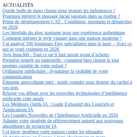
ACTUALITÉS
Quelle bulle de moto choisir pour stopper les turbulences ?
Pourquoi intégrer le massage facial japonais dans sa routine ?
Prime de déménagement CAF : Conditions, montants et démarches
en 2026
Les bienfaits du slow tourisme pour une expérience authentique
Comment intégrer le style vintage dans une maison moderne ?
J’ai analysé 500 boutiques Etsy spécialisées dans le laser – Voici ce
qui se vend vraiment en 2026
Avis Insta360 : Tout ce qu’il faut savoir avant d’acheter
Première rentrée en maternelle : comment bien choisir le tout
premier cartable de votre enfant ?
Oriflamme publicitaire : dynamiser la visibilité de votre
communication
Étiquette autocollante miel : guide complet pour donner du cachet à
vos pots
Réussir vos débuts avec les nouvelles technologies d’intelligence
artificielle cette année
Les Meilleurs Outils IA : Guide Exhaustif des Logiciels et
Applications IA
Les Grandes Nouvelles de l’Intelligence Artificielle en 2026
Adapter votre stratégie de référencement naturel aux nouveaux
algorithmes de recherche IA
Cet hiver, protégez votre maison contre les glissades