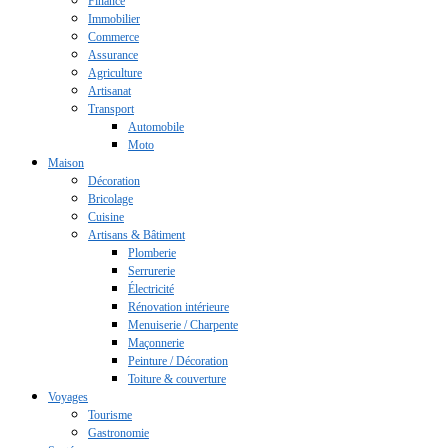
Finance
Immobilier
Commerce
Assurance
Agriculture
Artisanat
Transport
Automobile
Moto
Maison
Décoration
Bricolage
Cuisine
Artisans & Bâtiment
Plomberie
Serrurerie
Électricité
Rénovation intérieure
Menuiserie / Charpente
Maçonnerie
Peinture / Décoration
Toiture & couverture
Voyages
Tourisme
Gastronomie