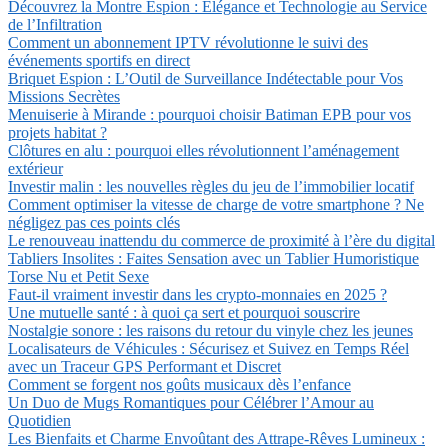
Découvrez la Montre Espion : Élégance et Technologie au Service
de l’Infiltration
Comment un abonnement IPTV révolutionne le suivi des
événements sportifs en direct
Briquet Espion : L’Outil de Surveillance Indétectable pour Vos
Missions Secrètes
Menuiserie à Mirande : pourquoi choisir Batiman EPB pour vos
projets habitat ?
Clôtures en alu : pourquoi elles révolutionnent l’aménagement
extérieur
Investir malin : les nouvelles règles du jeu de l’immobilier locatif
Comment optimiser la vitesse de charge de votre smartphone ? Ne
négligez pas ces points clés
Le renouveau inattendu du commerce de proximité à l’ère du digital
Tabliers Insolites : Faites Sensation avec un Tablier Humoristique
Torse Nu et Petit Sexe
Faut-il vraiment investir dans les crypto-monnaies en 2025 ?
Une mutuelle santé : à quoi ça sert et pourquoi souscrire
Nostalgie sonore : les raisons du retour du vinyle chez les jeunes
Localisateurs de Véhicules : Sécurisez et Suivez en Temps Réel
avec un Traceur GPS Performant et Discret
Comment se forgent nos goûts musicaux dès l’enfance
Un Duo de Mugs Romantiques pour Célébrer l’Amour au
Quotidien
Les Bienfaits et Charme Envoûtant des Attrape-Rêves Lumineux :