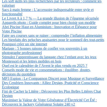
Les soft skills les plus recherchées par les recruteurs : comment les
valoriser
Sacs à main femme : L’accessoire indispensable entre style et
fonctionnalité
Le Livret A à 1,7 % — La grande illusion de l’épargne sécurisée
Appareils photo : Guide complet pour bien choisir son modèle
Abri Piscine Haut en Aluminium : Innovation et Élégance pour
Votre Piscine
Faire ses courses sans se ruiner : comprendre l’inflation alimentaire
Les bienfaits des peluches apaisantes pour le sommeil des tout-petits
Pourquoi créer un site internet
Mariage : 5 bonnes raisons de confier vos souvenirs à un
photographe professionnel
Stimulez l’apprentissage du langage chez l’enfant avec les jeux
Montessori et les lettres mobiles en bois
Quel est le calendrier de l’Avent le plus vendu en 2025 ?
Conseils mode de vie et consommations : équilibre, doutes,
décisions du quotidien
MP3 Espion : Le Compagnon Discret pour Musique et Surveillance
Des Cendriers Innovants : Alliez Design, Praticité et Conscience
Écologique
Fini de Cacher la Litière : Découvrez les Plus Belles Litières Chat
Design
Maximiser la Valeur de Votre Générateur d’Électricité Cet Été :
Découvrez le Jackery Générateur Solaire 240 v2