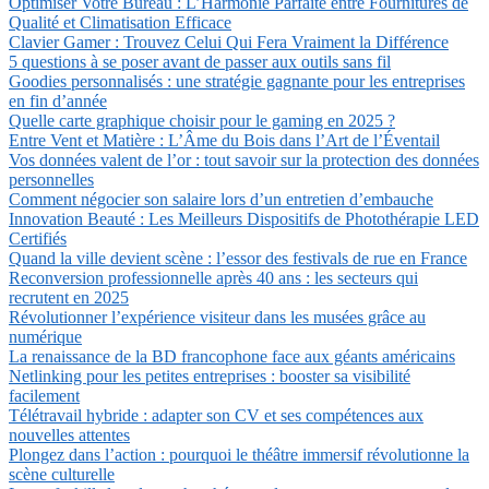
Optimiser Votre Bureau : L’Harmonie Parfaite entre Fournitures de
Qualité et Climatisation Efficace
Clavier Gamer : Trouvez Celui Qui Fera Vraiment la Différence
5 questions à se poser avant de passer aux outils sans fil
Goodies personnalisés : une stratégie gagnante pour les entreprises
en fin d’année
Quelle carte graphique choisir pour le gaming en 2025 ?
Entre Vent et Matière : L’Âme du Bois dans l’Art de l’Éventail
Vos données valent de l’or : tout savoir sur la protection des données
personnelles
Comment négocier son salaire lors d’un entretien d’embauche
Innovation Beauté : Les Meilleurs Dispositifs de Photothérapie LED
Certifiés
Quand la ville devient scène : l’essor des festivals de rue en France
Reconversion professionnelle après 40 ans : les secteurs qui
recrutent en 2025
Révolutionner l’expérience visiteur dans les musées grâce au
numérique
La renaissance de la BD francophone face aux géants américains
Netlinking pour les petites entreprises : booster sa visibilité
facilement
Télétravail hybride : adapter son CV et ses compétences aux
nouvelles attentes
Plongez dans l’action : pourquoi le théâtre immersif révolutionne la
scène culturelle