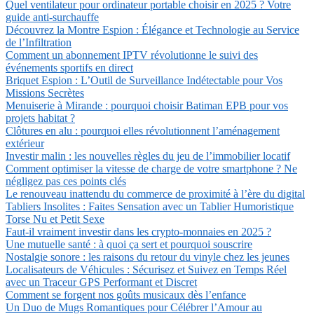
Quel ventilateur pour ordinateur portable choisir en 2025 ? Votre
guide anti-surchauffe
Découvrez la Montre Espion : Élégance et Technologie au Service
de l’Infiltration
Comment un abonnement IPTV révolutionne le suivi des
événements sportifs en direct
Briquet Espion : L’Outil de Surveillance Indétectable pour Vos
Missions Secrètes
Menuiserie à Mirande : pourquoi choisir Batiman EPB pour vos
projets habitat ?
Clôtures en alu : pourquoi elles révolutionnent l’aménagement
extérieur
Investir malin : les nouvelles règles du jeu de l’immobilier locatif
Comment optimiser la vitesse de charge de votre smartphone ? Ne
négligez pas ces points clés
Le renouveau inattendu du commerce de proximité à l’ère du digital
Tabliers Insolites : Faites Sensation avec un Tablier Humoristique
Torse Nu et Petit Sexe
Faut-il vraiment investir dans les crypto-monnaies en 2025 ?
Une mutuelle santé : à quoi ça sert et pourquoi souscrire
Nostalgie sonore : les raisons du retour du vinyle chez les jeunes
Localisateurs de Véhicules : Sécurisez et Suivez en Temps Réel
avec un Traceur GPS Performant et Discret
Comment se forgent nos goûts musicaux dès l’enfance
Un Duo de Mugs Romantiques pour Célébrer l’Amour au