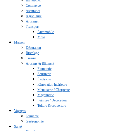
Immobilier
Commerce
Assurance
Agriculture
Artisanat
Transport
Automobile
Moto
Maison
Décoration
Bricolage
Cuisine
Artisans & Bâtiment
Plomberie
Serrurerie
Électricité
Rénovation intérieure
Menuiserie / Charpente
Maçonnerie
Peinture / Décoration
Toiture & couverture
Voyages
Tourisme
Gastronomie
Santé