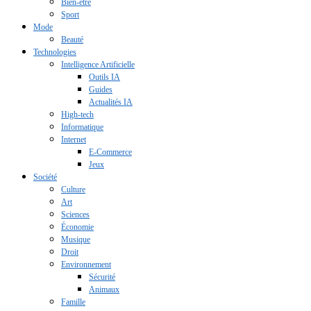
Bien-être
Sport
Mode
Beauté
Technologies
Intelligence Artificielle
Outils IA
Guides
Actualités IA
High-tech
Informatique
Internet
E-Commerce
Jeux
Société
Culture
Art
Sciences
Économie
Musique
Droit
Environnement
Sécurité
Animaux
Famille