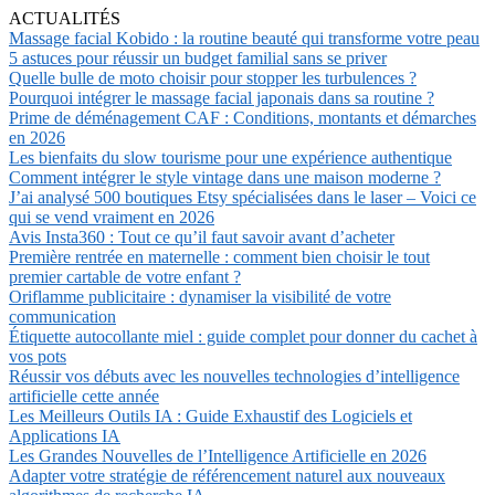
ACTUALITÉS
Massage facial Kobido : la routine beauté qui transforme votre peau
5 astuces pour réussir un budget familial sans se priver
Quelle bulle de moto choisir pour stopper les turbulences ?
Pourquoi intégrer le massage facial japonais dans sa routine ?
Prime de déménagement CAF : Conditions, montants et démarches
en 2026
Les bienfaits du slow tourisme pour une expérience authentique
Comment intégrer le style vintage dans une maison moderne ?
J’ai analysé 500 boutiques Etsy spécialisées dans le laser – Voici ce
qui se vend vraiment en 2026
Avis Insta360 : Tout ce qu’il faut savoir avant d’acheter
Première rentrée en maternelle : comment bien choisir le tout
premier cartable de votre enfant ?
Oriflamme publicitaire : dynamiser la visibilité de votre
communication
Étiquette autocollante miel : guide complet pour donner du cachet à
vos pots
Réussir vos débuts avec les nouvelles technologies d’intelligence
artificielle cette année
Les Meilleurs Outils IA : Guide Exhaustif des Logiciels et
Applications IA
Les Grandes Nouvelles de l’Intelligence Artificielle en 2026
Adapter votre stratégie de référencement naturel aux nouveaux