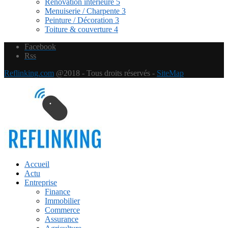
Rénovation intérieure
5
Menuiserie / Charpente
3
Peinture / Décoration
3
Toiture & couverture
4
Facebook
Rss
Reflinking.com
@2018 - Tous droits réservés -
SiteMap
Accueil
Actu
Entreprise
Finance
Immobilier
Commerce
Assurance