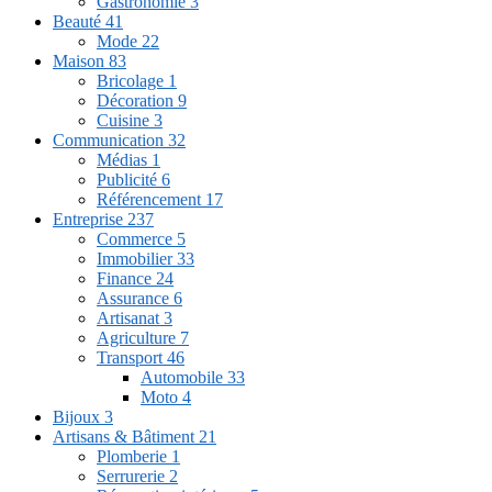
Gastronomie
3
Beauté
41
Mode
22
Maison
83
Bricolage
1
Décoration
9
Cuisine
3
Communication
32
Médias
1
Publicité
6
Référencement
17
Entreprise
237
Commerce
5
Immobilier
33
Finance
24
Assurance
6
Artisanat
3
Agriculture
7
Transport
46
Automobile
33
Moto
4
Bijoux
3
Artisans & Bâtiment
21
Plomberie
1
Serrurerie
2