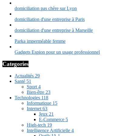
domiciliation pas chère sur Lyon
domiciliation d'une entreprise à Paris
domiciliation d'une entreprise à Marseille
Parka imperméable femme
Gadgets Espion pour un usage professionnel
Categories
Actualités
29
Santé
51
Sport
4
Bien-être
23
Technologies
118
Informatique
15
Internet
63
Jeux
21
E-Commerce
5
High-tech
19
Intelligence Artificielle
4
Outils IA
1