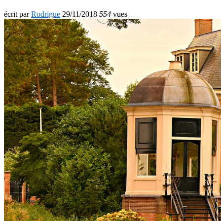
écrit par
Rodrigue
29/11/2018
554
vues