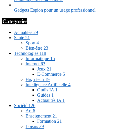
Gadgets Espion pour un usage professionnel
Categories
Actualités
29
Santé
51
Sport
4
Bien-être
23
Technologies
118
Informatique
15
Internet
63
Jeux
21
E-Commerce
5
High-tech
19
Intelligence Artificielle
4
Outils IA
1
Guides
1
Actualités IA
1
Société
126
Art
6
Enseignement
21
Formation
21
Loisirs
39