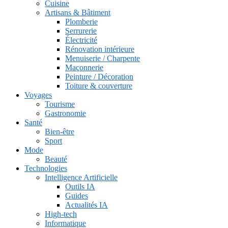
Cuisine
Artisans & Bâtiment
Plomberie
Serrurerie
Électricité
Rénovation intérieure
Menuiserie / Charpente
Maçonnerie
Peinture / Décoration
Toiture & couverture
Voyages
Tourisme
Gastronomie
Santé
Bien-être
Sport
Mode
Beauté
Technologies
Intelligence Artificielle
Outils IA
Guides
Actualités IA
High-tech
Informatique