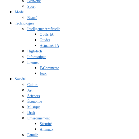
Bien-être
Sport
Mode
Beauté
Technologies
Intelligence Artificielle
Outils IA
Guides
Actualités IA
High-tech
Informatique
Internet
E-Commerce
Jeux
Société
Culture
Art
Sciences
Économie
Musique
Droit
Environnement
Sécurité
Animaux
Famille