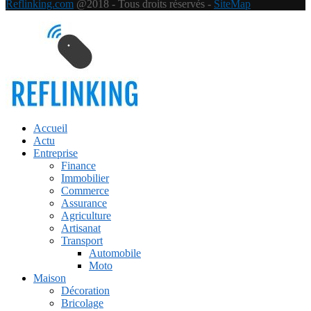
Reflinking.com
@2018 - Tous droits réservés -
SiteMap
Accueil
Actu
Entreprise
Finance
Immobilier
Commerce
Assurance
Agriculture
Artisanat
Transport
Automobile
Moto
Maison
Décoration
Bricolage