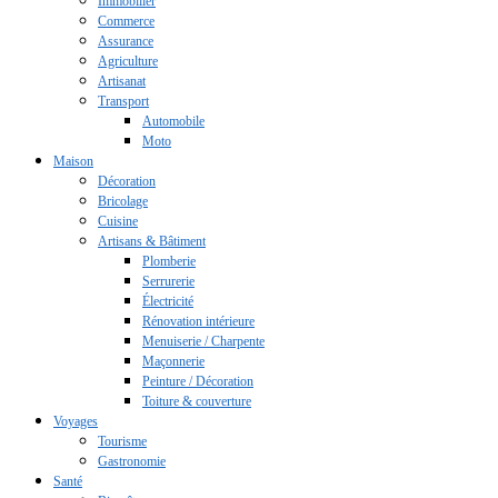
Immobilier
Commerce
Assurance
Agriculture
Artisanat
Transport
Automobile
Moto
Maison
Décoration
Bricolage
Cuisine
Artisans & Bâtiment
Plomberie
Serrurerie
Électricité
Rénovation intérieure
Menuiserie / Charpente
Maçonnerie
Peinture / Décoration
Toiture & couverture
Voyages
Tourisme
Gastronomie
Santé