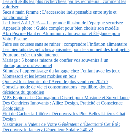
Les soft skills les plus recherchées par les recruteurs : comment les
valoriser
Sacs à main femme : L’accessoire indispensable entre style et
fonctionnalité
Le Livret A à 1,7 % — La grande illusion de l’épargne sécurisée
Appareils photo : Guide complet pour bien choisir son modèle
Abri Piscine Haut en Aluminium : Innovation et Élégance pour
Votre Piscine
Faire ses courses sans se ruiner : comprendre l’inflation alimentaire
Les bienfaits des peluches apaisantes pour le sommeil des tout-petits
Pourquoi créer un site internet
Mariage : 5 bonnes raisons de confier vos souvenirs à un
photographe professionnel
Stimulez l’apprentissage du langage chez l’enfant avec les jeux
Montessori et les lettres mobiles en bois
Quel est le calendrier de l’Avent le plus vendu en 2025 ?
Conseils mode de vie et consommations : équilibre, doutes,
décisions du quotidien
MP3 Espion : Le Compagnon Discret pour Musique et Surveillance
Des Cendriers Innovants : Alliez Design, Praticité et Conscience
Écologique
Fini de Cacher la Litière : Découvrez les Plus Belles Litières Chat
Design
Maximiser la Valeur de Votre Générateur d’Électricité Cet Été :
Découvrez le Jackery Générateur Solaire 240 v2