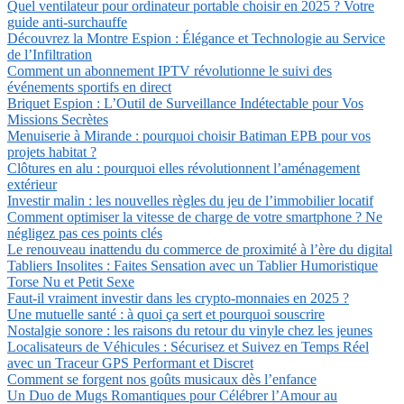
Quel ventilateur pour ordinateur portable choisir en 2025 ? Votre
guide anti-surchauffe
Découvrez la Montre Espion : Élégance et Technologie au Service
de l’Infiltration
Comment un abonnement IPTV révolutionne le suivi des
événements sportifs en direct
Briquet Espion : L’Outil de Surveillance Indétectable pour Vos
Missions Secrètes
Menuiserie à Mirande : pourquoi choisir Batiman EPB pour vos
projets habitat ?
Clôtures en alu : pourquoi elles révolutionnent l’aménagement
extérieur
Investir malin : les nouvelles règles du jeu de l’immobilier locatif
Comment optimiser la vitesse de charge de votre smartphone ? Ne
négligez pas ces points clés
Le renouveau inattendu du commerce de proximité à l’ère du digital
Tabliers Insolites : Faites Sensation avec un Tablier Humoristique
Torse Nu et Petit Sexe
Faut-il vraiment investir dans les crypto-monnaies en 2025 ?
Une mutuelle santé : à quoi ça sert et pourquoi souscrire
Nostalgie sonore : les raisons du retour du vinyle chez les jeunes
Localisateurs de Véhicules : Sécurisez et Suivez en Temps Réel
avec un Traceur GPS Performant et Discret
Comment se forgent nos goûts musicaux dès l’enfance
Un Duo de Mugs Romantiques pour Célébrer l’Amour au