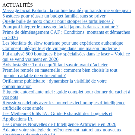
ACTUALITÉS
Massage facial Kobido : la routine beauté qui transforme votre peau
5 astuces pour réussir un budget familial sans se priver
Quelle bulle de moto choisir pour stopper les turbulences ?
Pourquoi intégrer le massage facial japonais dans sa routine ?
Prime de déménagement CAF : Conditions, montants et démarches
en 2026
Les bienfaits du slow tourisme pour une expérience authentique
Comment intégrer le style vintage dans une maison moderne ?
J’ai analysé 500 boutiques Etsy spécialisées dans le laser – Voici ce
qui se vend vraiment en 2026
Avis Insta360 : Tout ce qu’il faut savoir avant d’acheter
Première rentrée en maternelle : comment bien choisir le tout
premier cartable de votre enfant ?
Oriflamme publicitaire : dynamiser la visibilité de votre
communication
Étiquette autocollante miel : guide complet pour donner du cachet à
vos pots
Réussir vos débuts avec les nouvelles technologies d’intelligence
artificielle cette année
Les Meilleurs Outils IA : Guide Exhaustif des Logiciels et
Applications IA
Les Grandes Nouvelles de l’Intelligence Artificielle en 2026
Adapter votre stratégie de référencement naturel aux nouveaux