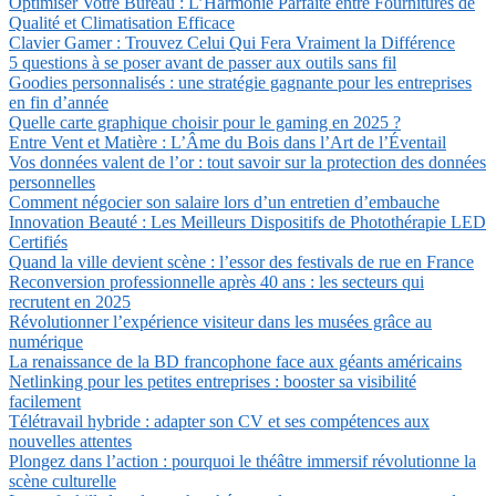
Optimiser Votre Bureau : L’Harmonie Parfaite entre Fournitures de
Qualité et Climatisation Efficace
Clavier Gamer : Trouvez Celui Qui Fera Vraiment la Différence
5 questions à se poser avant de passer aux outils sans fil
Goodies personnalisés : une stratégie gagnante pour les entreprises
en fin d’année
Quelle carte graphique choisir pour le gaming en 2025 ?
Entre Vent et Matière : L’Âme du Bois dans l’Art de l’Éventail
Vos données valent de l’or : tout savoir sur la protection des données
personnelles
Comment négocier son salaire lors d’un entretien d’embauche
Innovation Beauté : Les Meilleurs Dispositifs de Photothérapie LED
Certifiés
Quand la ville devient scène : l’essor des festivals de rue en France
Reconversion professionnelle après 40 ans : les secteurs qui
recrutent en 2025
Révolutionner l’expérience visiteur dans les musées grâce au
numérique
La renaissance de la BD francophone face aux géants américains
Netlinking pour les petites entreprises : booster sa visibilité
facilement
Télétravail hybride : adapter son CV et ses compétences aux
nouvelles attentes
Plongez dans l’action : pourquoi le théâtre immersif révolutionne la
scène culturelle