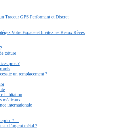
 un Traceur GPS Performant et Discret
tégez Votre Espace et Invitez les Beaux Rêves
 ?
e toiture
ices pros ?
promis
écessite un remplacement ?
soi
nte
ce habitation
ets médicaux
ance internationale
ntreprise ?
 sur l’argent métal ?