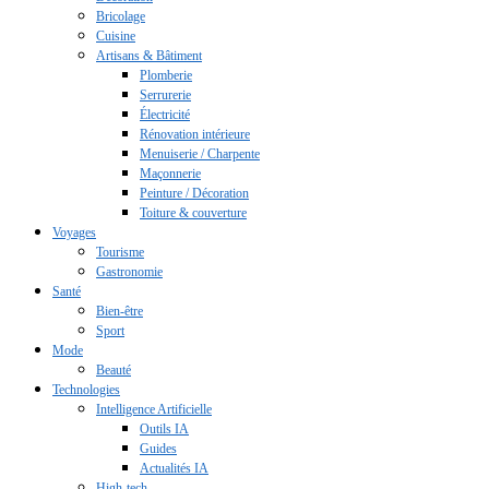
Bricolage
Cuisine
Artisans & Bâtiment
Plomberie
Serrurerie
Électricité
Rénovation intérieure
Menuiserie / Charpente
Maçonnerie
Peinture / Décoration
Toiture & couverture
Voyages
Tourisme
Gastronomie
Santé
Bien-être
Sport
Mode
Beauté
Technologies
Intelligence Artificielle
Outils IA
Guides
Actualités IA
High-tech