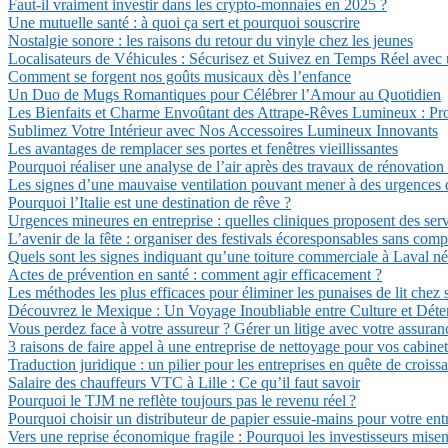
Faut-il vraiment investir dans les crypto-monnaies en 2025 ?
Une mutuelle santé : à quoi ça sert et pourquoi souscrire
Nostalgie sonore : les raisons du retour du vinyle chez les jeunes
Localisateurs de Véhicules : Sécurisez et Suivez en Temps Réel avec
Comment se forgent nos goûts musicaux dès l’enfance
Un Duo de Mugs Romantiques pour Célébrer l’Amour au Quotidien
Les Bienfaits et Charme Envoûtant des Attrape-Rêves Lumineux : Pro
Sublimez Votre Intérieur avec Nos Accessoires Lumineux Innovants
Les avantages de remplacer ses portes et fenêtres vieillissantes
Pourquoi réaliser une analyse de l’air après des travaux de rénovation
Les signes d’une mauvaise ventilation pouvant mener à des urgences d
Pourquoi l’Italie est une destination de rêve ?
Urgences mineures en entreprise : quelles cliniques proposent des serv
L’avenir de la fête : organiser des festivals écoresponsables sans com
Quels sont les signes indiquant qu’une toiture commerciale à Laval n
Actes de prévention en santé : comment agir efficacement ?
Les méthodes les plus efficaces pour éliminer les punaises de lit chez 
Découvrez le Mexique : Un Voyage Inoubliable entre Culture et Déte
Vous perdez face à votre assureur ? Gérer un litige avec votre assuran
3 raisons de faire appel à une entreprise de nettoyage pour vos cabin
Traduction juridique : un pilier pour les entreprises en quête de croiss
Salaire des chauffeurs VTC à Lille : Ce qu’il faut savoir
Pourquoi le TJM ne reflète toujours pas le revenu réel ?
Pourquoi choisir un distributeur de papier essuie-mains pour votre e
Vers une reprise économique fragile : Pourquoi les investisseurs misent