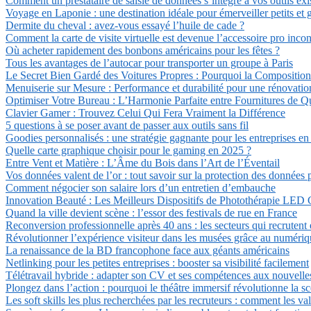
Comment un prestataire de saisie de données s’intègre à vos outils exi
Voyage en Laponie : une destination idéale pour émerveiller petits et 
Dermite du cheval : avez-vous essayé l’huile de cade ?
Comment la carte de visite virtuelle est devenue l’accessoire pro inco
Où acheter rapidement des bonbons américains pour les fêtes ?
Tous les avantages de l’autocar pour transporter un groupe à Paris
Le Secret Bien Gardé des Voitures Propres : Pourquoi la Composition 
Menuiserie sur Mesure : Performance et durabilité pour une rénovatio
Optimiser Votre Bureau : L’Harmonie Parfaite entre Fournitures de Qua
Clavier Gamer : Trouvez Celui Qui Fera Vraiment la Différence
5 questions à se poser avant de passer aux outils sans fil
Goodies personnalisés : une stratégie gagnante pour les entreprises en
Quelle carte graphique choisir pour le gaming en 2025 ?
Entre Vent et Matière : L’Âme du Bois dans l’Art de l’Éventail
Vos données valent de l’or : tout savoir sur la protection des données 
Comment négocier son salaire lors d’un entretien d’embauche
Innovation Beauté : Les Meilleurs Dispositifs de Photothérapie LED C
Quand la ville devient scène : l’essor des festivals de rue en France
Reconversion professionnelle après 40 ans : les secteurs qui recrutent
Révolutionner l’expérience visiteur dans les musées grâce au numéri
La renaissance de la BD francophone face aux géants américains
Netlinking pour les petites entreprises : booster sa visibilité facilement
Télétravail hybride : adapter son CV et ses compétences aux nouvelles
Plongez dans l’action : pourquoi le théâtre immersif révolutionne la sc
Les soft skills les plus recherchées par les recruteurs : comment les val