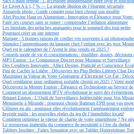
Sacs à main femme : L’accessoire indispensable entre style et fonction
Le Livret A à 1,7 % — La grande illusion de l’épargne sécurisée
Appareils photo : Guide complet pour bien choisir son modèle
Abri Piscine Haut en Aluminium : Innovation et Élégance pour Votre 
Faire ses courses sans se ruiner : comprendre l’inflation alimentaire
Les bienfaits des peluches apaisantes pour le sommeil des tout-petits
Pourquoi créer un site internet
Mariage : 5 bonnes raisons de confier vos souvenirs à un photographe
Stimulez l’apprentissage du langage chez l’enfant avec les jeux Montess
Quel est le calendrier de l’Avent le plus vendu en 2025 ?
Conseils mode de vie et consommations : équilibre, doutes, décisions
MP3 Espion : Le Compagnon Discret pour Musique et Surveillance
Des Cendriers Innovants : Alliez Design, Praticité et Conscience Éco
Fini de Cacher la Litière : Découvrez les Plus Belles Litières Chat De
Maximiser la Valeur de Votre Générateur d’Électricité Cet Été : Déco
Quel ventilateur pour ordinateur portable choisir en 2025 ? Votre guid
Découvrez la Montre Espion : Élégance et Technologie au Service de l
Comment un abonnement IPTV révolutionne le suivi des événements sp
Briquet Espion : L’Outil de Surveillance Indétectable pour Vos Missi
Menuiserie à Mirande : pourquoi choisir Batiman EPB pour vos projet
Clôtures en alu : pourquoi elles révolutionnent l’aménagement extérie
Investir malin : les nouvelles règles du jeu de l’immobilier locatif
Comment optimiser la vitesse de charge de votre smartphone ? Ne négl
Le renouveau inattendu du commerce de proximité à l’ère du digital
Tabliers Insolites : Faites Sensation avec un Tablier Humoristique Tor