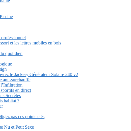
nalité
Piscine
 professionnel
ori et les lettres mobiles en bois
 du quotidien
logique
sign
uvrez le Jackery Générateur Solaire 240 v2
e anti-surchauffe
’Infiltration
ortifs en direct
ons Secrètes
s habitat ?
ur
igez pas ces points clés
se Nu et Petit Sexe