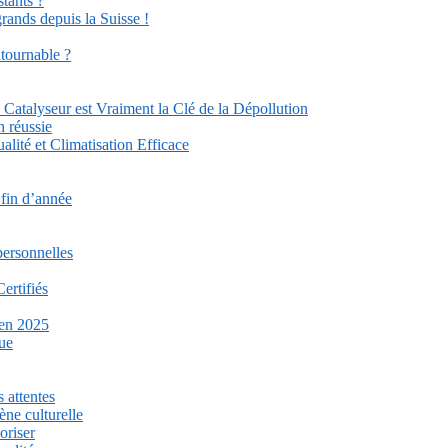
stants ?
grands depuis la Suisse !
ntournable ?
Catalyseur est Vraiment la Clé de la Dépollution
n réussie
lité et Climatisation Efficace
 fin d’année
personnelles
ertifiés
 en 2025
que
 attentes
ène culturelle
oriser