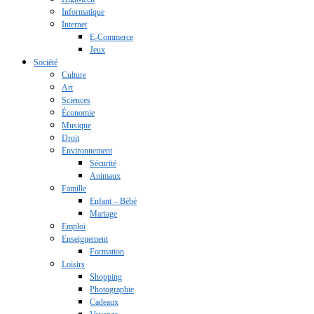
Informatique
Internet
E-Commerce
Jeux
Société
Culture
Art
Sciences
Économie
Musique
Droit
Environnement
Sécurité
Animaux
Famille
Enfant – Bébé
Mariage
Emploi
Enseignement
Formation
Loisirs
Shopping
Photographie
Cadeaux