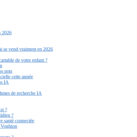
n 2026
qui se vend vraiment en 2026
cartable de votre enfant ?
on
os pots
cielle cette année
ns IA
ithmes de recherche IA
st ?
idien ?
re santé connectée
r Voghion