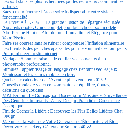
Les soft skills les plus recherchées par les recruteurs : comment les
valoriser
Sacs à main femme : L’accessoire indispensable entre style et
fonctionnalité
Le Livret A à 1,7 % — La grande illusion de l’épargne sécurisée
Appareils photo : Guide complet pour bien choisir son modèle
Abri Piscine Haut en Aluminium : Innovation et Élégance pour
Votre Piscine
Faire ses courses sans se ruiner : comprendre l’inflation alimentaire
Les bienfaits des peluches apaisantes pour le sommeil des tout-petits
Pourquoi créer un site internet
Mariage : 5 bonnes raisons de confier vos souvenirs à un
photographe professionnel
Stimulez l’apprentissage du langage chez l’enfant avec les jeux
Montessori et les lettres mobiles en bois
Quel est le calendrier de l’Avent le plus vendu en 2025 ?
Conseils mode de vie et consommations : équilibre, doutes,
décisions du quotidien
MP3 Espion : Le Compagnon Discret pour Musique et Surveillance
Des Cendriers Innovants : Alliez Design, Praticité et Conscience
Écologique
Fini de Cacher la Litière : Découvrez les Plus Belles Litières Chat
Design
Maximiser la Valeur de Votre Générateur d’Électricité Cet Été :
Découvrez le Jackery Générateur Solaire 240 v2