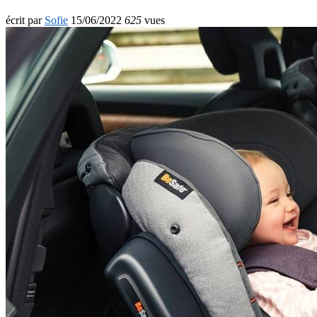
écrit par
Sofie
15/06/2022
625
vues