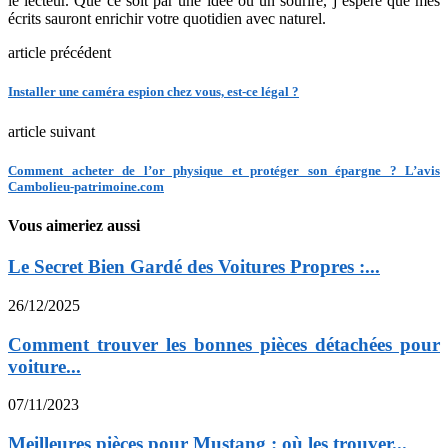
le lecteur. Que ce soit par une idée ou un sourire, j’espère que mes
écrits sauront enrichir votre quotidien avec naturel.
article précédent
Installer une caméra espion chez vous, est-ce légal ?
article suivant
Comment acheter de l’or physique et protéger son épargne ? L’avis
Cambolieu-patrimoine.com
Vous aimeriez aussi
Le Secret Bien Gardé des Voitures Propres :...
26/12/2025
Comment trouver les bonnes pièces détachées pour
voiture...
07/11/2023
Meilleures pièces pour Mustang : où les trouver...