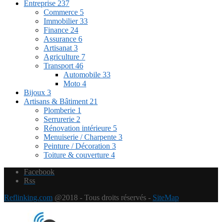
Entreprise
237
Commerce
5
Immobilier
33
Finance
24
Assurance
6
Artisanat
3
Agriculture
7
Transport
46
Automobile
33
Moto
4
Bijoux
3
Artisans & Bâtiment
21
Plomberie
1
Serrurerie
2
Rénovation intérieure
5
Menuiserie / Charpente
3
Peinture / Décoration
3
Toiture & couverture
4
Facebook
Rss
Reflinking.com
@2018 - Tous droits réservés -
SiteMap