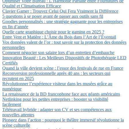
Optimiser Votre Bureau : L’Harmonie Parfaite entre Fournitures de
Qualité et Climatisation Efficace
Clavier Gamer : Trouvez Celui Qui Fera Vraiment la Différence
5 questions à se poser avant de passer aux outils sans fil
Goodies personnalisés : une stratégie gagnante pour les entreprises
en fin d’année
Quelle carte graphique choisir pour le gaming en 2025 ?
Entre Vent et Matière : L’Âme du Bois dans l’Art de l’Éventail
Vos données valent de l’or : tout savoir sur la protection des données
personnelles
Comment négocier son salaire lors d’un entretien d’embauche
Innovation Beauté : Les Meilleurs Dispositifs de Photothérapie LED
Certifiés
Quand la ville devient scène : l’essor des festivals de rue en France
Reconversion professionnelle après 40 ans : les secteurs qui
recrutent en 2025
Révolutionner l’expérience visiteur dans les musées grâce au
numérique
La renaissance de la BD francophone face aux géants américains
Netlinking pour les petites entreprises : booster sa visibilité
facilement
Télétravail hybride : adapter son CV et ses compétences aux
nouvelles attentes
Plongez dans l’action : pourquoi le théâtre immersif révolutionne la
scène culturelle