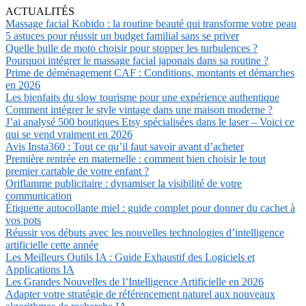
ACTUALITÉS
Massage facial Kobido : la routine beauté qui transforme votre peau
5 astuces pour réussir un budget familial sans se priver
Quelle bulle de moto choisir pour stopper les turbulences ?
Pourquoi intégrer le massage facial japonais dans sa routine ?
Prime de déménagement CAF : Conditions, montants et démarches
en 2026
Les bienfaits du slow tourisme pour une expérience authentique
Comment intégrer le style vintage dans une maison moderne ?
J’ai analysé 500 boutiques Etsy spécialisées dans le laser – Voici ce
qui se vend vraiment en 2026
Avis Insta360 : Tout ce qu’il faut savoir avant d’acheter
Première rentrée en maternelle : comment bien choisir le tout
premier cartable de votre enfant ?
Oriflamme publicitaire : dynamiser la visibilité de votre
communication
Étiquette autocollante miel : guide complet pour donner du cachet à
vos pots
Réussir vos débuts avec les nouvelles technologies d’intelligence
artificielle cette année
Les Meilleurs Outils IA : Guide Exhaustif des Logiciels et
Applications IA
Les Grandes Nouvelles de l’Intelligence Artificielle en 2026
Adapter votre stratégie de référencement naturel aux nouveaux