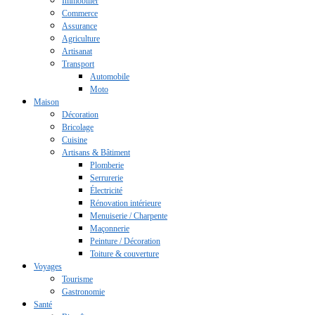
Immobilier
Commerce
Assurance
Agriculture
Artisanat
Transport
Automobile
Moto
Maison
Décoration
Bricolage
Cuisine
Artisans & Bâtiment
Plomberie
Serrurerie
Électricité
Rénovation intérieure
Menuiserie / Charpente
Maçonnerie
Peinture / Décoration
Toiture & couverture
Voyages
Tourisme
Gastronomie
Santé