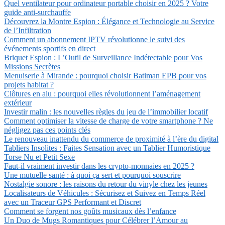
Quel ventilateur pour ordinateur portable choisir en 2025 ? Votre
guide anti-surchauffe
Découvrez la Montre Espion : Élégance et Technologie au Service
de l’Infiltration
Comment un abonnement IPTV révolutionne le suivi des
événements sportifs en direct
Briquet Espion : L’Outil de Surveillance Indétectable pour Vos
Missions Secrètes
Menuiserie à Mirande : pourquoi choisir Batiman EPB pour vos
projets habitat ?
Clôtures en alu : pourquoi elles révolutionnent l’aménagement
extérieur
Investir malin : les nouvelles règles du jeu de l’immobilier locatif
Comment optimiser la vitesse de charge de votre smartphone ? Ne
négligez pas ces points clés
Le renouveau inattendu du commerce de proximité à l’ère du digital
Tabliers Insolites : Faites Sensation avec un Tablier Humoristique
Torse Nu et Petit Sexe
Faut-il vraiment investir dans les crypto-monnaies en 2025 ?
Une mutuelle santé : à quoi ça sert et pourquoi souscrire
Nostalgie sonore : les raisons du retour du vinyle chez les jeunes
Localisateurs de Véhicules : Sécurisez et Suivez en Temps Réel
avec un Traceur GPS Performant et Discret
Comment se forgent nos goûts musicaux dès l’enfance
Un Duo de Mugs Romantiques pour Célébrer l’Amour au