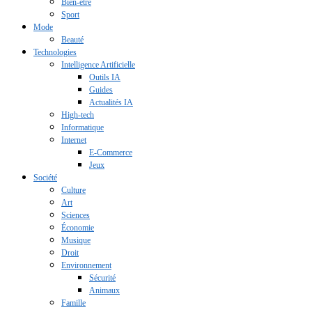
Bien-être
Sport
Mode
Beauté
Technologies
Intelligence Artificielle
Outils IA
Guides
Actualités IA
High-tech
Informatique
Internet
E-Commerce
Jeux
Société
Culture
Art
Sciences
Économie
Musique
Droit
Environnement
Sécurité
Animaux
Famille