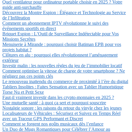
Quel ventilateur pour ordinateur portable choisir en 2025 ? Votre
guide anti-surchauffe
Découvrez la Montre Espion : Élégance et Technologie au Service
de l’Infiltration
Comment un abonnement IPTV révolutionne le suivi des
événements sportifs en direct
Briquet Espion : L’Outil de Surveillance Indétectable pour Vos
Missions Secrètes
Menuiserie à Mirande : pourquoi choisir Batiman EPB pour vos
projets habitat ?
Clôtures en alu : pourquoi elles révolutionnent l’aménagement
extérieur
Investir malin : les nouvelles règles du jeu de l’immobilier locatif
Comment optimiser la vitesse de charge de votre smartphone ? Ne
négligez pas ces points clés
Le renouveau inattendu du commerce de proximité à l’ère du digital
Tabliers Insolites : Faites Sensation avec un Tablier Humoristique
Torse Nu et Petit Sexe
Faut-il vraiment investir dans les crypto-monnaies en 2025 ?
Une mutuelle santé : à quoi ça sert et pourquoi souscrire
Nostalgie sonore : les raisons du retour du vinyle chez les jeunes
Localisateurs de Véhicules : Sécurisez et Suivez en Temps Réel
avec un Traceur GPS Performant et Discret
Comment se forgent nos goûts musicaux dès l’enfance
Un Duo de Mugs Romantiques pour Célébrer l’Amour au