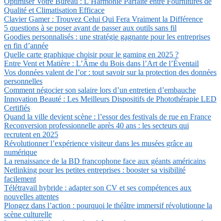
Optimiser Votre Bureau : L’Harmonie Parfaite entre Fournitures de
Qualité et Climatisation Efficace
Clavier Gamer : Trouvez Celui Qui Fera Vraiment la Différence
5 questions à se poser avant de passer aux outils sans fil
Goodies personnalisés : une stratégie gagnante pour les entreprises
en fin d’année
Quelle carte graphique choisir pour le gaming en 2025 ?
Entre Vent et Matière : L’Âme du Bois dans l’Art de l’Éventail
Vos données valent de l’or : tout savoir sur la protection des données
personnelles
Comment négocier son salaire lors d’un entretien d’embauche
Innovation Beauté : Les Meilleurs Dispositifs de Photothérapie LED
Certifiés
Quand la ville devient scène : l’essor des festivals de rue en France
Reconversion professionnelle après 40 ans : les secteurs qui
recrutent en 2025
Révolutionner l’expérience visiteur dans les musées grâce au
numérique
La renaissance de la BD francophone face aux géants américains
Netlinking pour les petites entreprises : booster sa visibilité
facilement
Télétravail hybride : adapter son CV et ses compétences aux
nouvelles attentes
Plongez dans l’action : pourquoi le théâtre immersif révolutionne la
scène culturelle