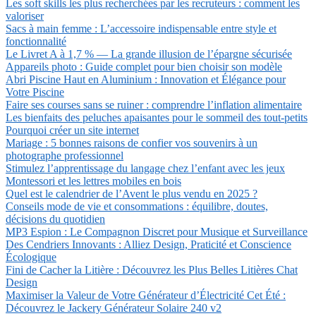
Les soft skills les plus recherchées par les recruteurs : comment les
valoriser
Sacs à main femme : L’accessoire indispensable entre style et
fonctionnalité
Le Livret A à 1,7 % — La grande illusion de l’épargne sécurisée
Appareils photo : Guide complet pour bien choisir son modèle
Abri Piscine Haut en Aluminium : Innovation et Élégance pour
Votre Piscine
Faire ses courses sans se ruiner : comprendre l’inflation alimentaire
Les bienfaits des peluches apaisantes pour le sommeil des tout-petits
Pourquoi créer un site internet
Mariage : 5 bonnes raisons de confier vos souvenirs à un
photographe professionnel
Stimulez l’apprentissage du langage chez l’enfant avec les jeux
Montessori et les lettres mobiles en bois
Quel est le calendrier de l’Avent le plus vendu en 2025 ?
Conseils mode de vie et consommations : équilibre, doutes,
décisions du quotidien
MP3 Espion : Le Compagnon Discret pour Musique et Surveillance
Des Cendriers Innovants : Alliez Design, Praticité et Conscience
Écologique
Fini de Cacher la Litière : Découvrez les Plus Belles Litières Chat
Design
Maximiser la Valeur de Votre Générateur d’Électricité Cet Été :
Découvrez le Jackery Générateur Solaire 240 v2