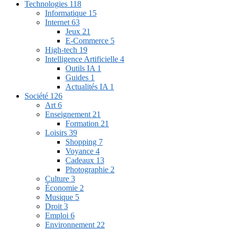
Technologies
118
Informatique
15
Internet
63
Jeux
21
E-Commerce
5
High-tech
19
Intelligence Artificielle
4
Outils IA
1
Guides
1
Actualités IA
1
Société
126
Art
6
Enseignement
21
Formation
21
Loisirs
39
Shopping
7
Voyance
4
Cadeaux
13
Photographie
2
Culture
3
Économie
2
Musique
5
Droit
3
Emploi
6
Environnement
22