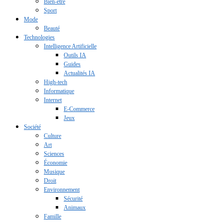
Bien-être
Sport
Mode
Beauté
Technologies
Intelligence Artificielle
Outils IA
Guides
Actualités IA
High-tech
Informatique
Internet
E-Commerce
Jeux
Société
Culture
Art
Sciences
Économie
Musique
Droit
Environnement
Sécurité
Animaux
Famille