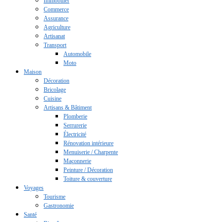
Immobilier
Commerce
Assurance
Agriculture
Artisanat
Transport
Automobile
Moto
Maison
Décoration
Bricolage
Cuisine
Artisans & Bâtiment
Plomberie
Serrurerie
Électricité
Rénovation intérieure
Menuiserie / Charpente
Maçonnerie
Peinture / Décoration
Toiture & couverture
Voyages
Tourisme
Gastronomie
Santé