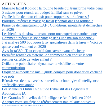
ACTUALITÉS
Massage facial Kobido : la routine beauté qui transforme votre peau
5 astuces pour réussir un budget familial sans se priver
Quelle bulle de moto choisir pour stopper les turbulences ?
Pourquoi intégrer le massage facial japonais dans sa routine ?
Prime de déménagement CAF : Conditions, montants et démarches
en 2026
Les bienfaits du slow tourisme pour une expérience authentique
Comment intégrer le style vintage dans une maison moderne ?
J’ai analysé 500 boutiques Etsy spécialisées dans le laser – Voici ce
qui se vend vraiment en 2026
Avis Insta360 : Tout ce qu’il faut savoir avant d’acheter
Première rentrée en maternelle : comment bien choisir le tout
premier cartable de votre enfant ?
Oriflamme publicitaire : dynamiser la visibilité de votre
communication
Étiquette autocollante miel : guide complet pour donner du cachet à
vos pots
Réussir vos débuts avec les nouvelles technologies d’intelligence
artificielle cette année
Les Meilleurs Outils IA : Guide Exhaustif des Logiciels et
Applications IA
Les Grandes Nouvelles de l’Intelligence Artificielle en 2026
Adapter votre stratégie de référencement naturel aux nouveaux