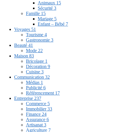
Animaux
15
Sécurité
3
Famille
15
Mariage
5
Enfant – Bébé
7
Voyages
51
Tourisme
4
Gastronomie
3
Beauté
41
Mode
22
Maison
83
Bricolage
1
Décoration
9
Cuisine
3
Communication
32
Médias
1
Publicité
6
Référencement
17
Entreprise
237
Commerce
5
Immobilier
33
Finance
24
Assurance
6
Artisanat
3
Agriculture
7