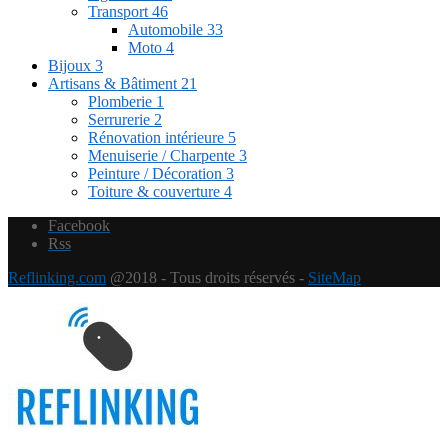
Transport
46
Automobile
33
Moto
4
Bijoux
3
Artisans & Bâtiment
21
Plomberie
1
Serrurerie
2
Rénovation intérieure
5
Menuiserie / Charpente
3
Peinture / Décoration
3
Toiture & couverture
4
Facebook
Rss
Reflinking.com
@2018 - Tous droits réservés -
SiteMap