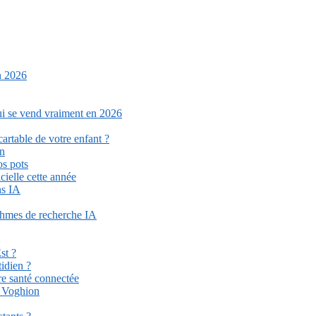
n 2026
qui se vend vraiment en 2026
cartable de votre enfant ?
on
os pots
cielle cette année
ns IA
ithmes de recherche IA
st ?
idien ?
re santé connectée
r Voghion