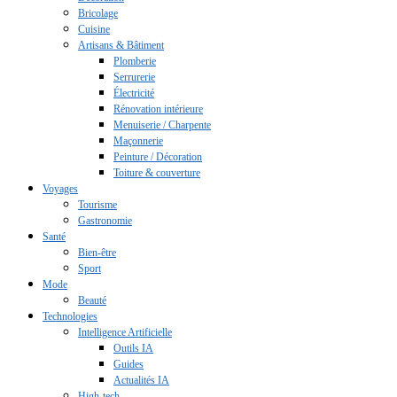
Bricolage
Cuisine
Artisans & Bâtiment
Plomberie
Serrurerie
Électricité
Rénovation intérieure
Menuiserie / Charpente
Maçonnerie
Peinture / Décoration
Toiture & couverture
Voyages
Tourisme
Gastronomie
Santé
Bien-être
Sport
Mode
Beauté
Technologies
Intelligence Artificielle
Outils IA
Guides
Actualités IA
High-tech