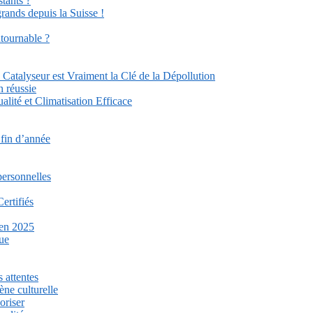
stants ?
grands depuis la Suisse !
ntournable ?
Catalyseur est Vraiment la Clé de la Dépollution
n réussie
lité et Climatisation Efficace
 fin d’année
personnelles
ertifiés
 en 2025
que
 attentes
ène culturelle
oriser