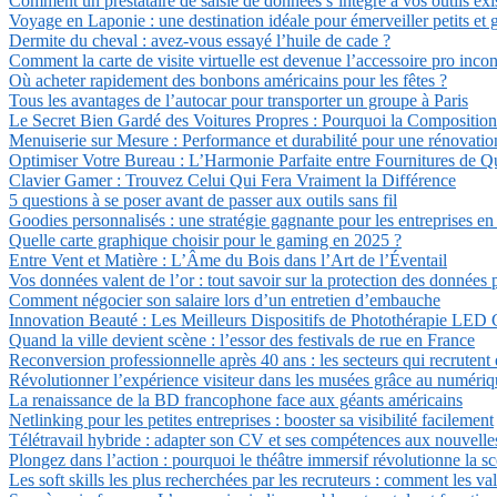
Comment un prestataire de saisie de données s’intègre à vos outils exi
Voyage en Laponie : une destination idéale pour émerveiller petits et 
Dermite du cheval : avez-vous essayé l’huile de cade ?
Comment la carte de visite virtuelle est devenue l’accessoire pro inco
Où acheter rapidement des bonbons américains pour les fêtes ?
Tous les avantages de l’autocar pour transporter un groupe à Paris
Le Secret Bien Gardé des Voitures Propres : Pourquoi la Composition 
Menuiserie sur Mesure : Performance et durabilité pour une rénovatio
Optimiser Votre Bureau : L’Harmonie Parfaite entre Fournitures de Qua
Clavier Gamer : Trouvez Celui Qui Fera Vraiment la Différence
5 questions à se poser avant de passer aux outils sans fil
Goodies personnalisés : une stratégie gagnante pour les entreprises en
Quelle carte graphique choisir pour le gaming en 2025 ?
Entre Vent et Matière : L’Âme du Bois dans l’Art de l’Éventail
Vos données valent de l’or : tout savoir sur la protection des données 
Comment négocier son salaire lors d’un entretien d’embauche
Innovation Beauté : Les Meilleurs Dispositifs de Photothérapie LED C
Quand la ville devient scène : l’essor des festivals de rue en France
Reconversion professionnelle après 40 ans : les secteurs qui recrutent
Révolutionner l’expérience visiteur dans les musées grâce au numéri
La renaissance de la BD francophone face aux géants américains
Netlinking pour les petites entreprises : booster sa visibilité facilement
Télétravail hybride : adapter son CV et ses compétences aux nouvelles
Plongez dans l’action : pourquoi le théâtre immersif révolutionne la sc
Les soft skills les plus recherchées par les recruteurs : comment les val