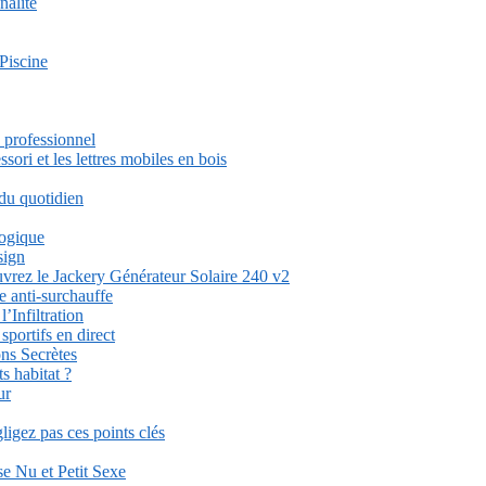
nalité
Piscine
 professionnel
ori et les lettres mobiles en bois
 du quotidien
logique
sign
uvrez le Jackery Générateur Solaire 240 v2
e anti-surchauffe
’Infiltration
ortifs en direct
ons Secrètes
s habitat ?
ur
igez pas ces points clés
se Nu et Petit Sexe