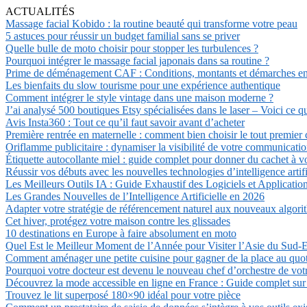
ACTUALITÉS
Massage facial Kobido : la routine beauté qui transforme votre peau
5 astuces pour réussir un budget familial sans se priver
Quelle bulle de moto choisir pour stopper les turbulences ?
Pourquoi intégrer le massage facial japonais dans sa routine ?
Prime de déménagement CAF : Conditions, montants et démarches e
Les bienfaits du slow tourisme pour une expérience authentique
Comment intégrer le style vintage dans une maison moderne ?
J’ai analysé 500 boutiques Etsy spécialisées dans le laser – Voici ce 
Avis Insta360 : Tout ce qu’il faut savoir avant d’acheter
Première rentrée en maternelle : comment bien choisir le tout premier 
Oriflamme publicitaire : dynamiser la visibilité de votre communicati
Étiquette autocollante miel : guide complet pour donner du cachet à v
Réussir vos débuts avec les nouvelles technologies d’intelligence artifi
Les Meilleurs Outils IA : Guide Exhaustif des Logiciels et Applicatio
Les Grandes Nouvelles de l’Intelligence Artificielle en 2026
Adapter votre stratégie de référencement naturel aux nouveaux algor
Cet hiver, protégez votre maison contre les glissades
10 destinations en Europe à faire absolument en moto
Quel Est le Meilleur Moment de l’Année pour Visiter l’Asie du Sud-E
Comment aménager une petite cuisine pour gagner de la place au quot
Pourquoi votre docteur est devenu le nouveau chef d’orchestre de vot
Découvrez la mode accessible en ligne en France : Guide complet su
Trouvez le lit superposé 180×90 idéal pour votre pièce