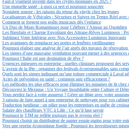
Faut-il vraiment investir dans les crypto-monnaies en 2025 ?
Une mutuelle santé : à quoi ça sert et pourquoi souscrire
Nostalgie sonore : les raisons du retour du vinyle chez les jeunes
Localisateurs de Véhicules : Sécurisez et Suivez en Temps Réel avec
Comment se forgent nos goûts musicaux dès l’enfance
Un Duo de Mugs Romantiques pour Célébrer l’Amour au Quotidien
Les Bienfaits et Charme Envoûtant des Attrape-Rêves Lumineux : Pro
Sublimez Votre Intérieur avec Nos Accessoires Lumineux Innovants
Les avantages de remplacer ses portes et fenêtres vieillissantes
Pourquoi réaliser une analyse de l’air après des travaux de rénovation
Les signes d’une mauvaise ventilation pouvant mener à des urgences d
Pourquoi l’Italie est une destination de rêve ?
Urgences mineures en entreprise : quelles cliniques proposent des serv
L’avenir de la fête : organiser des festivals écoresponsables sans com
Quels sont les signes indiquant qu’une toiture commerciale à Laval n
Actes de prévention en santé : comment agir efficacement ?
Les méthodes les plus efficaces pour éliminer les punaises de lit chez 
Découvrez le Mexique : Un Voyage Inoubliable entre Culture et Déte
Vous perdez face à votre assureur ? Gérer un litige avec votre assuran
3 raisons de faire appel à une entreprise de nettoyage pour vos cabin
Traduction juridique : un pilier pour les entreprises en quête de croiss
Salaire des chauffeurs VTC à Lille : Ce qu’il faut savoir
Pourquoi le TJM ne reflète toujours pas le revenu réel ?
Pourquoi choisir un distributeur de papier essuie-mains pour votre e
Vers une reprise économique fragile : Pourquoi les investisseurs misent