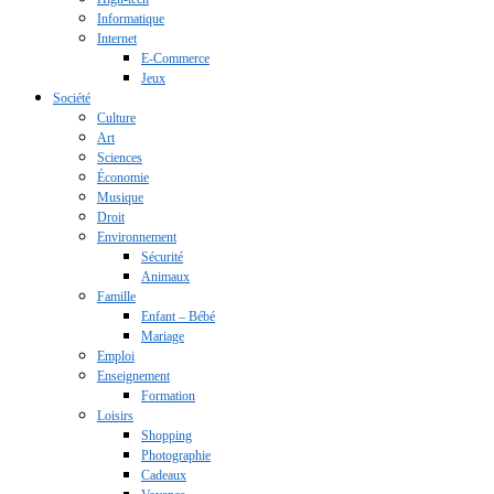
Informatique
Internet
E-Commerce
Jeux
Société
Culture
Art
Sciences
Économie
Musique
Droit
Environnement
Sécurité
Animaux
Famille
Enfant – Bébé
Mariage
Emploi
Enseignement
Formation
Loisirs
Shopping
Photographie
Cadeaux