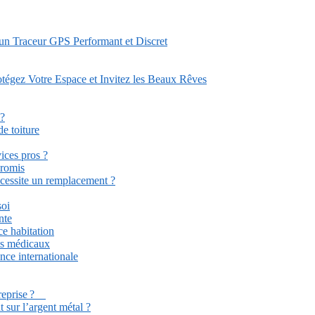
 un Traceur GPS Performant et Discret
tégez Votre Espace et Invitez les Beaux Rêves
 ?
e toiture
ices pros ?
promis
écessite un remplacement ?
soi
nte
ce habitation
ets médicaux
ance internationale
ntreprise ?
 sur l’argent métal ?