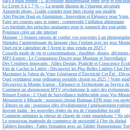
Sacs à main femme : L’accessoire indispensable entre style et fonction
Le Livret A à 1,7 % — La grande illusion de l’épargne sécurisée
Appareils photo : Guide complet pour bien choisir son modèle
Abri Piscine Haut en Aluminium : Innovation et Élégance pour Votre 
Faire ses courses sans se ruiner : comprendre l’inflation alimentaire
Les bienfaits des peluches apaisantes pour le sommeil des tout-petits
Pourquoi créer un site internet
Mariage : 5 bonnes raisons de confier vos souvenirs à un photographe
Stimulez l’apprentissage du langage chez l’enfant avec les jeux Montess
Quel est le calendrier de l’Avent le plus vendu en 2025 ?
Conseils mode de vie et consommations : équilibre, doutes, décisions
MP3 Espion : Le Compagnon Discret pour Musique et Surveillance
Des Cendriers Innovants : Alliez Design, Praticité et Conscience Éco
Fini de Cacher la Litière : Découvrez les Plus Belles Litières Chat De
Maximiser la Valeur de Votre Générateur d’Électricité Cet Été : Déco
Quel ventilateur pour ordinateur portable choisir en 2025 ? Votre guid
Découvrez la Montre Espion : Élégance et Technologie au Service de l
Comment un abonnement IPTV révolutionne le suivi des événements sp
Briquet Espion : L’Outil de Surveillance Indétectable pour Vos Missi
Menuiserie à Mirande : pourquoi choisir Batiman EPB pour vos projet
Clôtures en alu : pourquoi elles révolutionnent l’aménagement extérie
Investir malin : les nouvelles règles du jeu de l’immobilier locatif
Comment optimiser la vitesse de charge de votre smartphone ? Ne négl
Le renouveau inattendu du commerce de proximité à l’ère du digital
Tabliers Insolites : Faites Sensation avec un Tablier Humoristique Tor