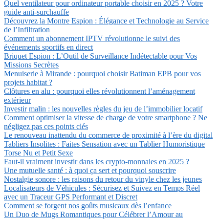
Quel ventilateur pour ordinateur portable choisir en 2025 ? Votre
guide anti-surchauffe
Découvrez la Montre Espion : Élégance et Technologie au Service
de l’Infiltration
Comment un abonnement IPTV révolutionne le suivi des
événements sportifs en direct
Briquet Espion : L’Outil de Surveillance Indétectable pour Vos
Missions Secrètes
Menuiserie à Mirande : pourquoi choisir Batiman EPB pour vos
projets habitat ?
Clôtures en alu : pourquoi elles révolutionnent l’aménagement
extérieur
Investir malin : les nouvelles règles du jeu de l’immobilier locatif
Comment optimiser la vitesse de charge de votre smartphone ? Ne
négligez pas ces points clés
Le renouveau inattendu du commerce de proximité à l’ère du digital
Tabliers Insolites : Faites Sensation avec un Tablier Humoristique
Torse Nu et Petit Sexe
Faut-il vraiment investir dans les crypto-monnaies en 2025 ?
Une mutuelle santé : à quoi ça sert et pourquoi souscrire
Nostalgie sonore : les raisons du retour du vinyle chez les jeunes
Localisateurs de Véhicules : Sécurisez et Suivez en Temps Réel
avec un Traceur GPS Performant et Discret
Comment se forgent nos goûts musicaux dès l’enfance
Un Duo de Mugs Romantiques pour Célébrer l’Amour au