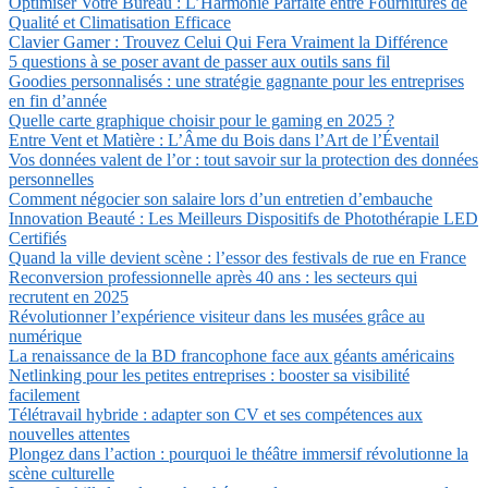
Optimiser Votre Bureau : L’Harmonie Parfaite entre Fournitures de
Qualité et Climatisation Efficace
Clavier Gamer : Trouvez Celui Qui Fera Vraiment la Différence
5 questions à se poser avant de passer aux outils sans fil
Goodies personnalisés : une stratégie gagnante pour les entreprises
en fin d’année
Quelle carte graphique choisir pour le gaming en 2025 ?
Entre Vent et Matière : L’Âme du Bois dans l’Art de l’Éventail
Vos données valent de l’or : tout savoir sur la protection des données
personnelles
Comment négocier son salaire lors d’un entretien d’embauche
Innovation Beauté : Les Meilleurs Dispositifs de Photothérapie LED
Certifiés
Quand la ville devient scène : l’essor des festivals de rue en France
Reconversion professionnelle après 40 ans : les secteurs qui
recrutent en 2025
Révolutionner l’expérience visiteur dans les musées grâce au
numérique
La renaissance de la BD francophone face aux géants américains
Netlinking pour les petites entreprises : booster sa visibilité
facilement
Télétravail hybride : adapter son CV et ses compétences aux
nouvelles attentes
Plongez dans l’action : pourquoi le théâtre immersif révolutionne la
scène culturelle