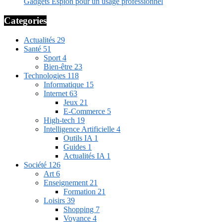
Gadgets Espion pour un usage professionnel
Categories
Actualités
29
Santé
51
Sport
4
Bien-être
23
Technologies
118
Informatique
15
Internet
63
Jeux
21
E-Commerce
5
High-tech
19
Intelligence Artificielle
4
Outils IA
1
Guides
1
Actualités IA
1
Société
126
Art
6
Enseignement
21
Formation
21
Loisirs
39
Shopping
7
Voyance
4