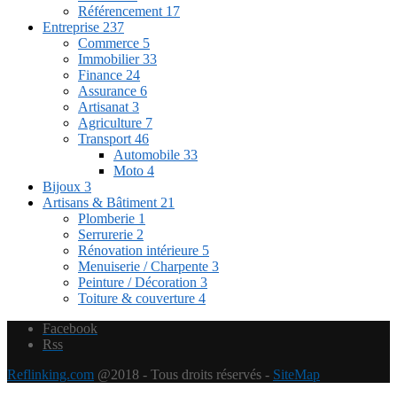
Référencement
17
Entreprise
237
Commerce
5
Immobilier
33
Finance
24
Assurance
6
Artisanat
3
Agriculture
7
Transport
46
Automobile
33
Moto
4
Bijoux
3
Artisans & Bâtiment
21
Plomberie
1
Serrurerie
2
Rénovation intérieure
5
Menuiserie / Charpente
3
Peinture / Décoration
3
Toiture & couverture
4
Facebook
Rss
Reflinking.com
@2018 - Tous droits réservés -
SiteMap