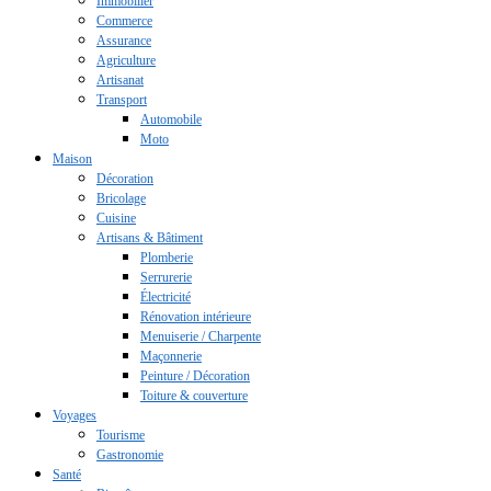
Immobilier
Commerce
Assurance
Agriculture
Artisanat
Transport
Automobile
Moto
Maison
Décoration
Bricolage
Cuisine
Artisans & Bâtiment
Plomberie
Serrurerie
Électricité
Rénovation intérieure
Menuiserie / Charpente
Maçonnerie
Peinture / Décoration
Toiture & couverture
Voyages
Tourisme
Gastronomie
Santé