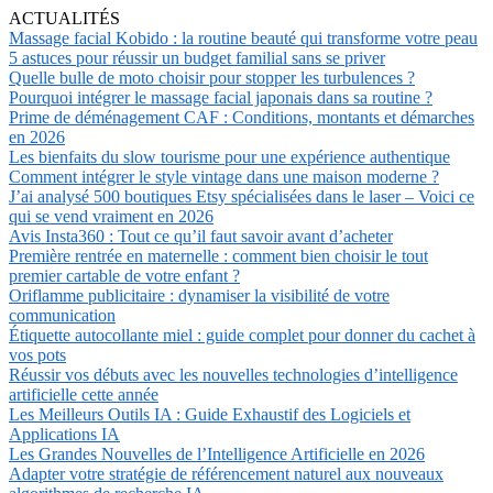
ACTUALITÉS
Massage facial Kobido : la routine beauté qui transforme votre peau
5 astuces pour réussir un budget familial sans se priver
Quelle bulle de moto choisir pour stopper les turbulences ?
Pourquoi intégrer le massage facial japonais dans sa routine ?
Prime de déménagement CAF : Conditions, montants et démarches
en 2026
Les bienfaits du slow tourisme pour une expérience authentique
Comment intégrer le style vintage dans une maison moderne ?
J’ai analysé 500 boutiques Etsy spécialisées dans le laser – Voici ce
qui se vend vraiment en 2026
Avis Insta360 : Tout ce qu’il faut savoir avant d’acheter
Première rentrée en maternelle : comment bien choisir le tout
premier cartable de votre enfant ?
Oriflamme publicitaire : dynamiser la visibilité de votre
communication
Étiquette autocollante miel : guide complet pour donner du cachet à
vos pots
Réussir vos débuts avec les nouvelles technologies d’intelligence
artificielle cette année
Les Meilleurs Outils IA : Guide Exhaustif des Logiciels et
Applications IA
Les Grandes Nouvelles de l’Intelligence Artificielle en 2026
Adapter votre stratégie de référencement naturel aux nouveaux