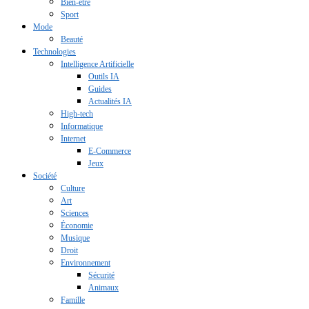
Bien-être
Sport
Mode
Beauté
Technologies
Intelligence Artificielle
Outils IA
Guides
Actualités IA
High-tech
Informatique
Internet
E-Commerce
Jeux
Société
Culture
Art
Sciences
Économie
Musique
Droit
Environnement
Sécurité
Animaux
Famille