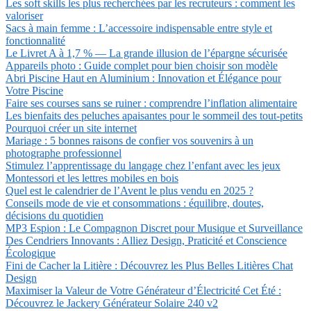
Les soft skills les plus recherchées par les recruteurs : comment les
valoriser
Sacs à main femme : L’accessoire indispensable entre style et
fonctionnalité
Le Livret A à 1,7 % — La grande illusion de l’épargne sécurisée
Appareils photo : Guide complet pour bien choisir son modèle
Abri Piscine Haut en Aluminium : Innovation et Élégance pour
Votre Piscine
Faire ses courses sans se ruiner : comprendre l’inflation alimentaire
Les bienfaits des peluches apaisantes pour le sommeil des tout-petits
Pourquoi créer un site internet
Mariage : 5 bonnes raisons de confier vos souvenirs à un
photographe professionnel
Stimulez l’apprentissage du langage chez l’enfant avec les jeux
Montessori et les lettres mobiles en bois
Quel est le calendrier de l’Avent le plus vendu en 2025 ?
Conseils mode de vie et consommations : équilibre, doutes,
décisions du quotidien
MP3 Espion : Le Compagnon Discret pour Musique et Surveillance
Des Cendriers Innovants : Alliez Design, Praticité et Conscience
Écologique
Fini de Cacher la Litière : Découvrez les Plus Belles Litières Chat
Design
Maximiser la Valeur de Votre Générateur d’Électricité Cet Été :
Découvrez le Jackery Générateur Solaire 240 v2