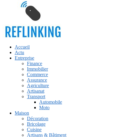
Accueil
Actu
Entreprise
Finance
Immobilier
Commerce
Assurance
Agriculture
Artisanat
Transport
Automobile
Moto
Maison
Décoration
Bricolage
Cuisine
Artisans & Bâtiment