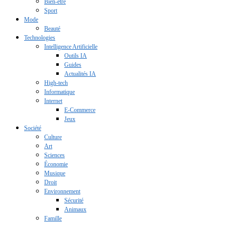
Bien-être
Sport
Mode
Beauté
Technologies
Intelligence Artificielle
Outils IA
Guides
Actualités IA
High-tech
Informatique
Internet
E-Commerce
Jeux
Société
Culture
Art
Sciences
Économie
Musique
Droit
Environnement
Sécurité
Animaux
Famille