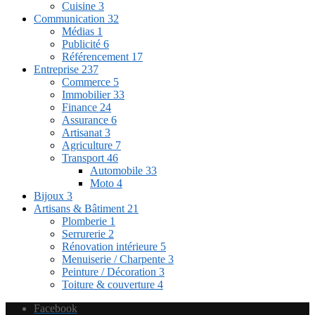
Cuisine
3
Communication
32
Médias
1
Publicité
6
Référencement
17
Entreprise
237
Commerce
5
Immobilier
33
Finance
24
Assurance
6
Artisanat
3
Agriculture
7
Transport
46
Automobile
33
Moto
4
Bijoux
3
Artisans & Bâtiment
21
Plomberie
1
Serrurerie
2
Rénovation intérieure
5
Menuiserie / Charpente
3
Peinture / Décoration
3
Toiture & couverture
4
Facebook