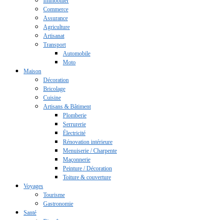
Immobilier
Commerce
Assurance
Agriculture
Artisanat
Transport
Automobile
Moto
Maison
Décoration
Bricolage
Cuisine
Artisans & Bâtiment
Plomberie
Serrurerie
Électricité
Rénovation intérieure
Menuiserie / Charpente
Maçonnerie
Peinture / Décoration
Toiture & couverture
Voyages
Tourisme
Gastronomie
Santé