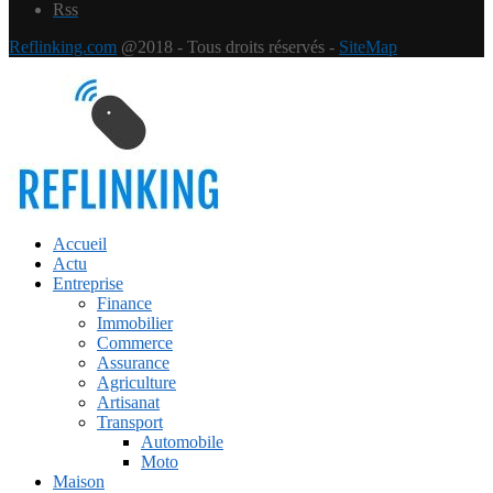
Rss
Reflinking.com
@2018 - Tous droits réservés -
SiteMap
Accueil
Actu
Entreprise
Finance
Immobilier
Commerce
Assurance
Agriculture
Artisanat
Transport
Automobile
Moto
Maison