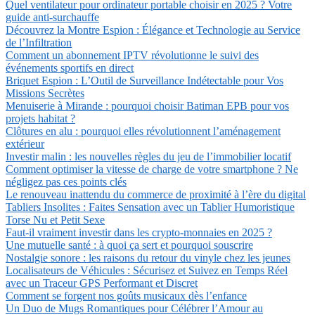
Quel ventilateur pour ordinateur portable choisir en 2025 ? Votre
guide anti-surchauffe
Découvrez la Montre Espion : Élégance et Technologie au Service
de l’Infiltration
Comment un abonnement IPTV révolutionne le suivi des
événements sportifs en direct
Briquet Espion : L’Outil de Surveillance Indétectable pour Vos
Missions Secrètes
Menuiserie à Mirande : pourquoi choisir Batiman EPB pour vos
projets habitat ?
Clôtures en alu : pourquoi elles révolutionnent l’aménagement
extérieur
Investir malin : les nouvelles règles du jeu de l’immobilier locatif
Comment optimiser la vitesse de charge de votre smartphone ? Ne
négligez pas ces points clés
Le renouveau inattendu du commerce de proximité à l’ère du digital
Tabliers Insolites : Faites Sensation avec un Tablier Humoristique
Torse Nu et Petit Sexe
Faut-il vraiment investir dans les crypto-monnaies en 2025 ?
Une mutuelle santé : à quoi ça sert et pourquoi souscrire
Nostalgie sonore : les raisons du retour du vinyle chez les jeunes
Localisateurs de Véhicules : Sécurisez et Suivez en Temps Réel
avec un Traceur GPS Performant et Discret
Comment se forgent nos goûts musicaux dès l’enfance
Un Duo de Mugs Romantiques pour Célébrer l’Amour au