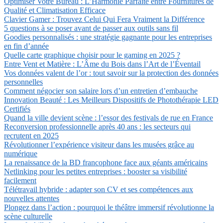
Optimiser Votre Bureau : L’Harmonie Parfaite entre Fournitures de
Qualité et Climatisation Efficace
Clavier Gamer : Trouvez Celui Qui Fera Vraiment la Différence
5 questions à se poser avant de passer aux outils sans fil
Goodies personnalisés : une stratégie gagnante pour les entreprises
en fin d’année
Quelle carte graphique choisir pour le gaming en 2025 ?
Entre Vent et Matière : L’Âme du Bois dans l’Art de l’Éventail
Vos données valent de l’or : tout savoir sur la protection des données
personnelles
Comment négocier son salaire lors d’un entretien d’embauche
Innovation Beauté : Les Meilleurs Dispositifs de Photothérapie LED
Certifiés
Quand la ville devient scène : l’essor des festivals de rue en France
Reconversion professionnelle après 40 ans : les secteurs qui
recrutent en 2025
Révolutionner l’expérience visiteur dans les musées grâce au
numérique
La renaissance de la BD francophone face aux géants américains
Netlinking pour les petites entreprises : booster sa visibilité
facilement
Télétravail hybride : adapter son CV et ses compétences aux
nouvelles attentes
Plongez dans l’action : pourquoi le théâtre immersif révolutionne la
scène culturelle