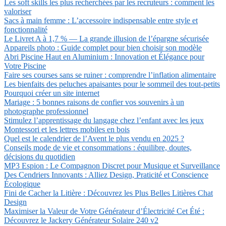
Les soft skills les plus recherchées par les recruteurs : comment les
valoriser
Sacs à main femme : L’accessoire indispensable entre style et
fonctionnalité
Le Livret A à 1,7 % — La grande illusion de l’épargne sécurisée
Appareils photo : Guide complet pour bien choisir son modèle
Abri Piscine Haut en Aluminium : Innovation et Élégance pour
Votre Piscine
Faire ses courses sans se ruiner : comprendre l’inflation alimentaire
Les bienfaits des peluches apaisantes pour le sommeil des tout-petits
Pourquoi créer un site internet
Mariage : 5 bonnes raisons de confier vos souvenirs à un
photographe professionnel
Stimulez l’apprentissage du langage chez l’enfant avec les jeux
Montessori et les lettres mobiles en bois
Quel est le calendrier de l’Avent le plus vendu en 2025 ?
Conseils mode de vie et consommations : équilibre, doutes,
décisions du quotidien
MP3 Espion : Le Compagnon Discret pour Musique et Surveillance
Des Cendriers Innovants : Alliez Design, Praticité et Conscience
Écologique
Fini de Cacher la Litière : Découvrez les Plus Belles Litières Chat
Design
Maximiser la Valeur de Votre Générateur d’Électricité Cet Été :
Découvrez le Jackery Générateur Solaire 240 v2