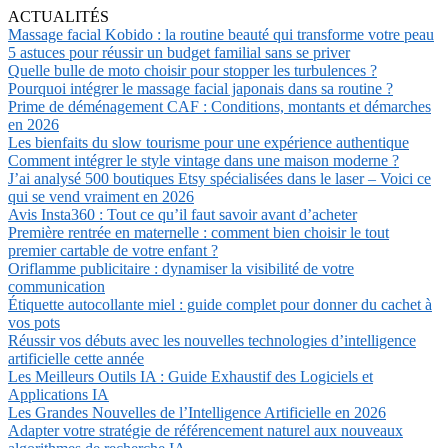
ACTUALITÉS
Massage facial Kobido : la routine beauté qui transforme votre peau
5 astuces pour réussir un budget familial sans se priver
Quelle bulle de moto choisir pour stopper les turbulences ?
Pourquoi intégrer le massage facial japonais dans sa routine ?
Prime de déménagement CAF : Conditions, montants et démarches
en 2026
Les bienfaits du slow tourisme pour une expérience authentique
Comment intégrer le style vintage dans une maison moderne ?
J’ai analysé 500 boutiques Etsy spécialisées dans le laser – Voici ce
qui se vend vraiment en 2026
Avis Insta360 : Tout ce qu’il faut savoir avant d’acheter
Première rentrée en maternelle : comment bien choisir le tout
premier cartable de votre enfant ?
Oriflamme publicitaire : dynamiser la visibilité de votre
communication
Étiquette autocollante miel : guide complet pour donner du cachet à
vos pots
Réussir vos débuts avec les nouvelles technologies d’intelligence
artificielle cette année
Les Meilleurs Outils IA : Guide Exhaustif des Logiciels et
Applications IA
Les Grandes Nouvelles de l’Intelligence Artificielle en 2026
Adapter votre stratégie de référencement naturel aux nouveaux