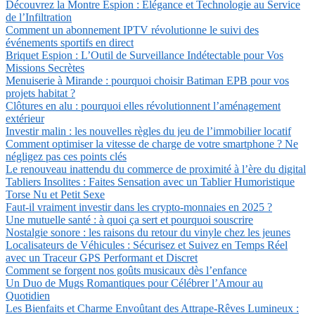
Découvrez la Montre Espion : Élégance et Technologie au Service
de l’Infiltration
Comment un abonnement IPTV révolutionne le suivi des
événements sportifs en direct
Briquet Espion : L’Outil de Surveillance Indétectable pour Vos
Missions Secrètes
Menuiserie à Mirande : pourquoi choisir Batiman EPB pour vos
projets habitat ?
Clôtures en alu : pourquoi elles révolutionnent l’aménagement
extérieur
Investir malin : les nouvelles règles du jeu de l’immobilier locatif
Comment optimiser la vitesse de charge de votre smartphone ? Ne
négligez pas ces points clés
Le renouveau inattendu du commerce de proximité à l’ère du digital
Tabliers Insolites : Faites Sensation avec un Tablier Humoristique
Torse Nu et Petit Sexe
Faut-il vraiment investir dans les crypto-monnaies en 2025 ?
Une mutuelle santé : à quoi ça sert et pourquoi souscrire
Nostalgie sonore : les raisons du retour du vinyle chez les jeunes
Localisateurs de Véhicules : Sécurisez et Suivez en Temps Réel
avec un Traceur GPS Performant et Discret
Comment se forgent nos goûts musicaux dès l’enfance
Un Duo de Mugs Romantiques pour Célébrer l’Amour au
Quotidien
Les Bienfaits et Charme Envoûtant des Attrape-Rêves Lumineux :