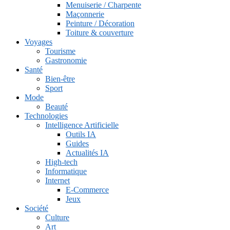
Menuiserie / Charpente
Maçonnerie
Peinture / Décoration
Toiture & couverture
Voyages
Tourisme
Gastronomie
Santé
Bien-être
Sport
Mode
Beauté
Technologies
Intelligence Artificielle
Outils IA
Guides
Actualités IA
High-tech
Informatique
Internet
E-Commerce
Jeux
Société
Culture
Art