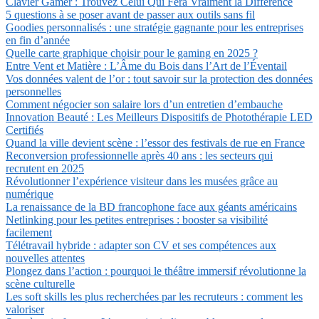
Clavier Gamer : Trouvez Celui Qui Fera Vraiment la Différence
5 questions à se poser avant de passer aux outils sans fil
Goodies personnalisés : une stratégie gagnante pour les entreprises
en fin d’année
Quelle carte graphique choisir pour le gaming en 2025 ?
Entre Vent et Matière : L’Âme du Bois dans l’Art de l’Éventail
Vos données valent de l’or : tout savoir sur la protection des données
personnelles
Comment négocier son salaire lors d’un entretien d’embauche
Innovation Beauté : Les Meilleurs Dispositifs de Photothérapie LED
Certifiés
Quand la ville devient scène : l’essor des festivals de rue en France
Reconversion professionnelle après 40 ans : les secteurs qui
recrutent en 2025
Révolutionner l’expérience visiteur dans les musées grâce au
numérique
La renaissance de la BD francophone face aux géants américains
Netlinking pour les petites entreprises : booster sa visibilité
facilement
Télétravail hybride : adapter son CV et ses compétences aux
nouvelles attentes
Plongez dans l’action : pourquoi le théâtre immersif révolutionne la
scène culturelle
Les soft skills les plus recherchées par les recruteurs : comment les
valoriser