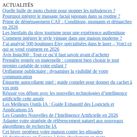
ACTUALITÉS
Quelle bulle de moto choisir pour stopper les turbulences ?
Pourquoi intégrer le massage facial japonais dans sa routine ?
Prime de déménagement CAF : Conditions, montants et démarches
en 2026
Les bienfaits du slow tourisme pour une expérience authentique
Comment intégrer le style vintage dans une maison moderne ?
J’ai analysé 500 boutiques Etsy spécialisées dans le laser – Voici ce
qui se vend vraiment en 2026
Avis Insta360 : Tout ce qu’il faut savoir avant d’acheter
Première rentrée en maternelle : comment bien choisir le tout
premier cartable de votre enfant ?
Oriflamme publicitaire : dynamiser la visibilité de votre
communication
Étiquette autocollante miel : guide complet pour donner du cachet à
vos pots
Réussir vos débuts avec les nouvelles technologies d’intelligence
artificielle cette année
Les Meilleurs Outils IA : Guide Exhaustif des Logiciels et
Applications IA
Les Grandes Nouvelles de l’Intelligence Artificielle en 2026
Adapter votre stratégie de référencement naturel aux nouveaux
algorithmes de recherche IA
Cet hiver, protégez votre maison contre les glissades