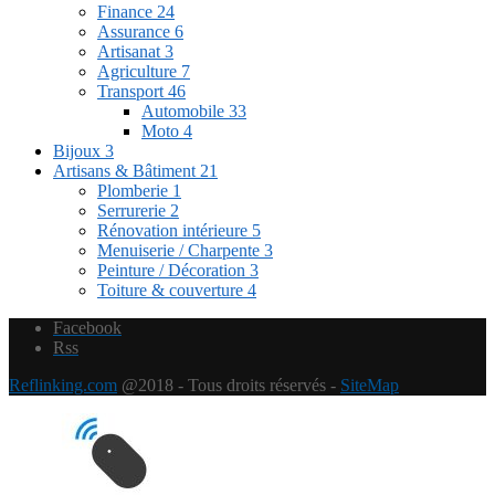
Finance
24
Assurance
6
Artisanat
3
Agriculture
7
Transport
46
Automobile
33
Moto
4
Bijoux
3
Artisans & Bâtiment
21
Plomberie
1
Serrurerie
2
Rénovation intérieure
5
Menuiserie / Charpente
3
Peinture / Décoration
3
Toiture & couverture
4
Facebook
Rss
Reflinking.com
@2018 - Tous droits réservés -
SiteMap