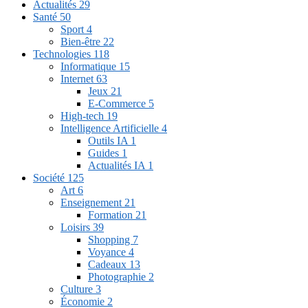
Actualités
29
Santé
50
Sport
4
Bien-être
22
Technologies
118
Informatique
15
Internet
63
Jeux
21
E-Commerce
5
High-tech
19
Intelligence Artificielle
4
Outils IA
1
Guides
1
Actualités IA
1
Société
125
Art
6
Enseignement
21
Formation
21
Loisirs
39
Shopping
7
Voyance
4
Cadeaux
13
Photographie
2
Culture
3
Économie
2