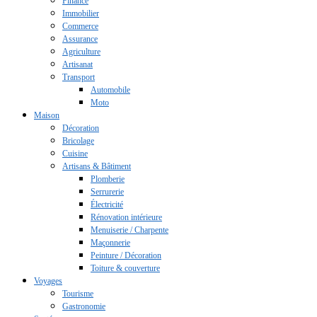
Finance
Immobilier
Commerce
Assurance
Agriculture
Artisanat
Transport
Automobile
Moto
Maison
Décoration
Bricolage
Cuisine
Artisans & Bâtiment
Plomberie
Serrurerie
Électricité
Rénovation intérieure
Menuiserie / Charpente
Maçonnerie
Peinture / Décoration
Toiture & couverture
Voyages
Tourisme
Gastronomie