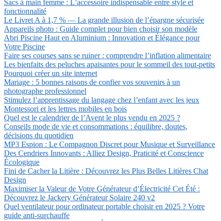
Sacs à main femme : L’accessoire indispensable entre style et
fonctionnalité
Le Livret A à 1,7 % — La grande illusion de l’épargne sécurisée
Appareils photo : Guide complet pour bien choisir son modèle
Abri Piscine Haut en Aluminium : Innovation et Élégance pour
Votre Piscine
Faire ses courses sans se ruiner : comprendre l’inflation alimentaire
Les bienfaits des peluches apaisantes pour le sommeil des tout-petits
Pourquoi créer un site internet
Mariage : 5 bonnes raisons de confier vos souvenirs à un
photographe professionnel
Stimulez l’apprentissage du langage chez l’enfant avec les jeux
Montessori et les lettres mobiles en bois
Quel est le calendrier de l’Avent le plus vendu en 2025 ?
Conseils mode de vie et consommations : équilibre, doutes,
décisions du quotidien
MP3 Espion : Le Compagnon Discret pour Musique et Surveillance
Des Cendriers Innovants : Alliez Design, Praticité et Conscience
Écologique
Fini de Cacher la Litière : Découvrez les Plus Belles Litières Chat
Design
Maximiser la Valeur de Votre Générateur d’Électricité Cet Été :
Découvrez le Jackery Générateur Solaire 240 v2
Quel ventilateur pour ordinateur portable choisir en 2025 ? Votre
guide anti-surchauffe