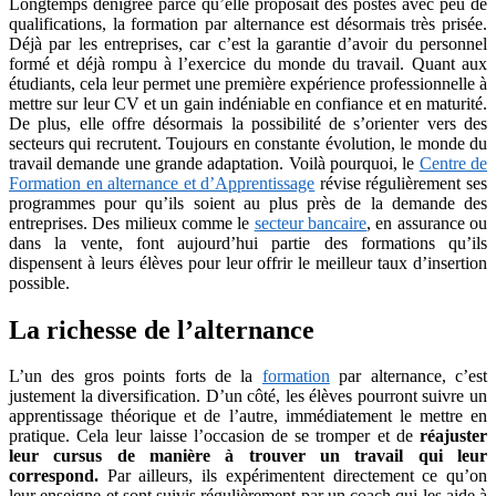
Longtemps dénigrée parce qu’elle proposait des postes avec peu de
qualifications, la formation par alternance est désormais très prisée.
Déjà par les entreprises, car c’est la garantie d’avoir du personnel
formé et déjà rompu à l’exercice du monde du travail. Quant aux
étudiants, cela leur permet une première expérience professionnelle à
mettre sur leur CV et un gain indéniable en confiance et en maturité.
De plus, elle offre désormais la possibilité de s’orienter vers des
secteurs qui recrutent. Toujours en constante évolution, le monde du
travail demande une grande adaptation. Voilà pourquoi, le
Centre de
Formation en alternance et d’Apprentissage
révise régulièrement ses
programmes pour qu’ils soient au plus près de la demande des
entreprises. Des milieux comme le
secteur bancaire
, en assurance ou
dans la vente, font aujourd’hui partie des formations qu’ils
dispensent à leurs élèves pour leur offrir le meilleur taux d’insertion
possible.
La richesse de l’alternance
L’un des gros points forts de la
formation
par alternance, c’est
justement la diversification. D’un côté, les élèves pourront suivre un
apprentissage théorique et de l’autre, immédiatement le mettre en
pratique. Cela leur laisse l’occasion de se tromper et de
réajuster
leur cursus de manière à trouver un travail qui leur
correspond.
Par ailleurs, ils expérimentent directement ce qu’on
leur enseigne et sont suivis régulièrement par un coach qui les aide à