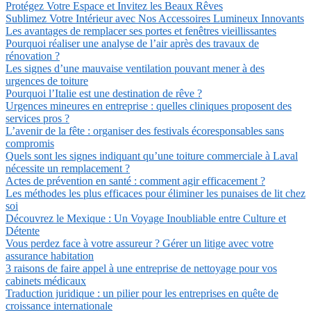
Protégez Votre Espace et Invitez les Beaux Rêves
Sublimez Votre Intérieur avec Nos Accessoires Lumineux Innovants
Les avantages de remplacer ses portes et fenêtres vieillissantes
Pourquoi réaliser une analyse de l’air après des travaux de
rénovation ?
Les signes d’une mauvaise ventilation pouvant mener à des
urgences de toiture
Pourquoi l’Italie est une destination de rêve ?
Urgences mineures en entreprise : quelles cliniques proposent des
services pros ?
L’avenir de la fête : organiser des festivals écoresponsables sans
compromis
Quels sont les signes indiquant qu’une toiture commerciale à Laval
nécessite un remplacement ?
Actes de prévention en santé : comment agir efficacement ?
Les méthodes les plus efficaces pour éliminer les punaises de lit chez
soi
Découvrez le Mexique : Un Voyage Inoubliable entre Culture et
Détente
Vous perdez face à votre assureur ? Gérer un litige avec votre
assurance habitation
3 raisons de faire appel à une entreprise de nettoyage pour vos
cabinets médicaux
Traduction juridique : un pilier pour les entreprises en quête de
croissance internationale