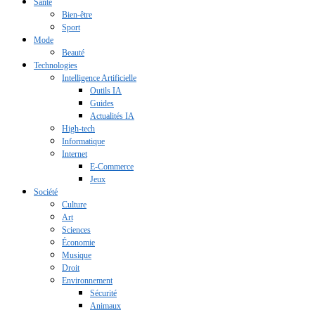
Santé
Bien-être
Sport
Mode
Beauté
Technologies
Intelligence Artificielle
Outils IA
Guides
Actualités IA
High-tech
Informatique
Internet
E-Commerce
Jeux
Société
Culture
Art
Sciences
Économie
Musique
Droit
Environnement
Sécurité
Animaux