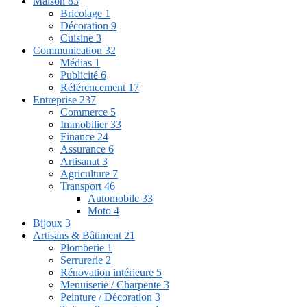
Maison
83
Bricolage
1
Décoration
9
Cuisine
3
Communication
32
Médias
1
Publicité
6
Référencement
17
Entreprise
237
Commerce
5
Immobilier
33
Finance
24
Assurance
6
Artisanat
3
Agriculture
7
Transport
46
Automobile
33
Moto
4
Bijoux
3
Artisans & Bâtiment
21
Plomberie
1
Serrurerie
2
Rénovation intérieure
5
Menuiserie / Charpente
3
Peinture / Décoration
3