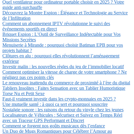
Quel ventilateur pour ordinateur portable choisir en 2025 ? Votre
guide anti-surchauffe
Découvrez la Montre Espion : Élégance et Technologie au Service
de l’Infiltration
Comment un abonnement IPTV révolutionne le suivi des
événements sportifs en direct
Briquet Espion : L’Outil de Surveillance Indétectable pour Vos
Missions Secrètes
Menuiserie à Mirande : pourquoi choisir Batiman EPB pour vos
projets habitat ?
Clôtures en alu : pourquoi elles révolutionnent l’aménagement
extérieur
Investir malin : les nouvelles règles du jeu de l’immobilier locatif
Comment optimiser la vitesse de charge de votre smartphone ? Ne
négligez pas ces points clés
Le renouveau inattendu du commerce de proximité à l’ère du digital
Tabliers Insolites : Faites Sensation avec un Tablier Humoristique
Torse Nu et Petit Sexe
Faut-il vraiment investir dans les crypto-monnaies en 2025 ?
Une mutuelle santé : à quoi ça sert et pourquoi souscrire
Nostalgie sonore : les raisons du retour du vinyle chez les jeunes
Localisateurs de Véhicules : Sécurisez et Suivez en Temps Réel
avec un Traceur GPS Performant et Discret
Comment se forgent nos goûts musicaux dès l’enfance
Un Duo de Mugs Romantiques pour Célébrer l’Amour au