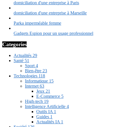
domiciliation d'une entreprise à Paris
domiciliation d'une entreprise à Marseille
Parka imperméable femme
Gadgets Espion pour un usage professionnel
Categories
Actualités
29
Santé
51
Sport
4
Bien-être
23
Technologies
118
Informatique
15
Internet
63
Jeux
21
E-Commerce
5
High-tech
19
Intelligence Artificielle
4
Outils IA
1
Guides
1
Actualités IA
1
Société
126