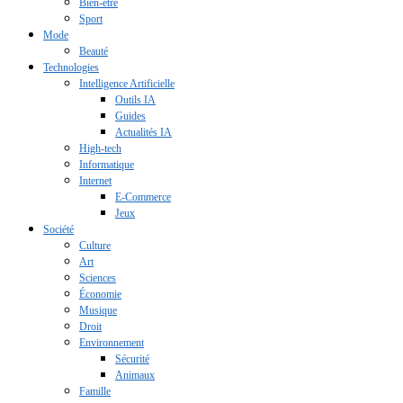
Bien-être
Sport
Mode
Beauté
Technologies
Intelligence Artificielle
Outils IA
Guides
Actualités IA
High-tech
Informatique
Internet
E-Commerce
Jeux
Société
Culture
Art
Sciences
Économie
Musique
Droit
Environnement
Sécurité
Animaux
Famille