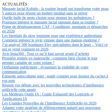
ACTUALITÉS
Massage facial Kobido : la routine beauté qui transforme votre peau
5 astuces pour réussir un budget familial sans se priver
Quelle bulle de moto choisir pour stopper les turbulences ?
Pourquoi intégrer le massage facial japonais dans sa routine ?
Prime de déménagement CAF : Conditions, montants et démarches
en 2026
Les bienfaits du slow tourisme pour une expérience authentique
Comment intégrer le style vintage dans une maison moderne ?
J’ai analysé 500 boutiques Etsy spécialisées dans le laser – Voici ce
qui se vend vraiment en 2026
Avis Insta360 : Tout ce qu’il faut savoir avant d’acheter
Première rentrée en maternelle : comment bien choisir le tout
premier cartable de votre enfant ?
Oriflamme publicitaire : dynamiser la visibilité de votre
communication
Étiquette autocollante miel : guide complet pour donner du cachet à
vos pots
Réussir vos débuts avec les nouvelles technologies d’intelligence
artificielle cette année
Les Meilleurs Outils IA : Guide Exhaustif des Logiciels et
Applications IA
Les Grandes Nouvelles de l’Intelligence Artificielle en 2026
Adapter votre stratégie de référencement naturel aux nouveaux