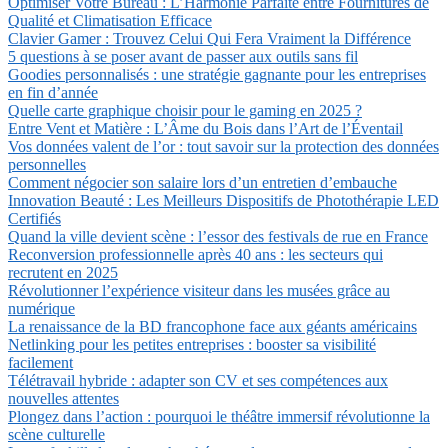
Optimiser Votre Bureau : L’Harmonie Parfaite entre Fournitures de
Qualité et Climatisation Efficace
Clavier Gamer : Trouvez Celui Qui Fera Vraiment la Différence
5 questions à se poser avant de passer aux outils sans fil
Goodies personnalisés : une stratégie gagnante pour les entreprises
en fin d’année
Quelle carte graphique choisir pour le gaming en 2025 ?
Entre Vent et Matière : L’Âme du Bois dans l’Art de l’Éventail
Vos données valent de l’or : tout savoir sur la protection des données
personnelles
Comment négocier son salaire lors d’un entretien d’embauche
Innovation Beauté : Les Meilleurs Dispositifs de Photothérapie LED
Certifiés
Quand la ville devient scène : l’essor des festivals de rue en France
Reconversion professionnelle après 40 ans : les secteurs qui
recrutent en 2025
Révolutionner l’expérience visiteur dans les musées grâce au
numérique
La renaissance de la BD francophone face aux géants américains
Netlinking pour les petites entreprises : booster sa visibilité
facilement
Télétravail hybride : adapter son CV et ses compétences aux
nouvelles attentes
Plongez dans l’action : pourquoi le théâtre immersif révolutionne la
scène culturelle