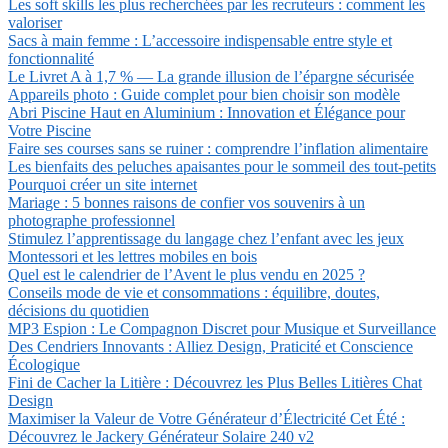
Les soft skills les plus recherchées par les recruteurs : comment les
valoriser
Sacs à main femme : L’accessoire indispensable entre style et
fonctionnalité
Le Livret A à 1,7 % — La grande illusion de l’épargne sécurisée
Appareils photo : Guide complet pour bien choisir son modèle
Abri Piscine Haut en Aluminium : Innovation et Élégance pour
Votre Piscine
Faire ses courses sans se ruiner : comprendre l’inflation alimentaire
Les bienfaits des peluches apaisantes pour le sommeil des tout-petits
Pourquoi créer un site internet
Mariage : 5 bonnes raisons de confier vos souvenirs à un
photographe professionnel
Stimulez l’apprentissage du langage chez l’enfant avec les jeux
Montessori et les lettres mobiles en bois
Quel est le calendrier de l’Avent le plus vendu en 2025 ?
Conseils mode de vie et consommations : équilibre, doutes,
décisions du quotidien
MP3 Espion : Le Compagnon Discret pour Musique et Surveillance
Des Cendriers Innovants : Alliez Design, Praticité et Conscience
Écologique
Fini de Cacher la Litière : Découvrez les Plus Belles Litières Chat
Design
Maximiser la Valeur de Votre Générateur d’Électricité Cet Été :
Découvrez le Jackery Générateur Solaire 240 v2