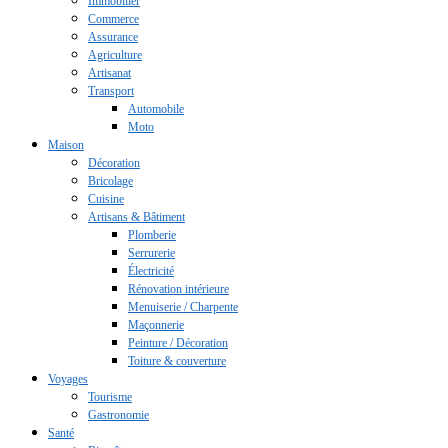
Immobilier
Commerce
Assurance
Agriculture
Artisanat
Transport
Automobile
Moto
Maison
Décoration
Bricolage
Cuisine
Artisans & Bâtiment
Plomberie
Serrurerie
Électricité
Rénovation intérieure
Menuiserie / Charpente
Maçonnerie
Peinture / Décoration
Toiture & couverture
Voyages
Tourisme
Gastronomie
Santé