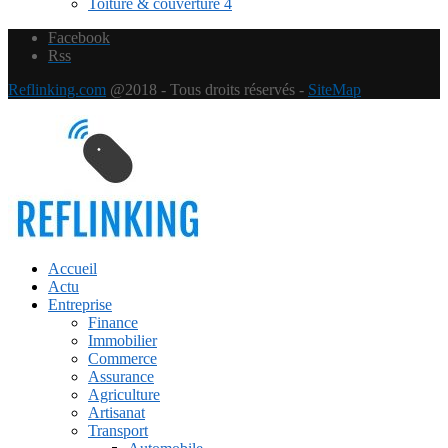
Toiture & couverture
4
Facebook
Rss
Reflinking.com
@2018 - Tous droits réservés -
SiteMap
Accueil
Actu
Entreprise
Finance
Immobilier
Commerce
Assurance
Agriculture
Artisanat
Transport