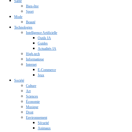
Santé
Bien-être
Sport
Mode
Beauté
Technologies
Intelligence Artificielle
Outils IA
Guides
Actualités IA
High-tech
Informatique
Internet
E-Commerce
Jeux
Société
Culture
Art
Sciences
Économie
Musique
Droit
Environnement
Sécurité
Animaux