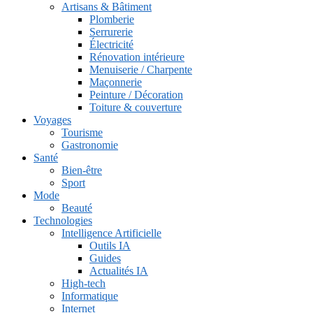
Artisans & Bâtiment
Plomberie
Serrurerie
Électricité
Rénovation intérieure
Menuiserie / Charpente
Maçonnerie
Peinture / Décoration
Toiture & couverture
Voyages
Tourisme
Gastronomie
Santé
Bien-être
Sport
Mode
Beauté
Technologies
Intelligence Artificielle
Outils IA
Guides
Actualités IA
High-tech
Informatique
Internet