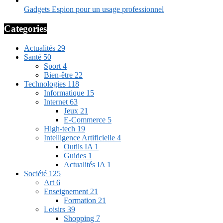
Gadgets Espion pour un usage professionnel
Categories
Actualités
29
Santé
50
Sport
4
Bien-être
22
Technologies
118
Informatique
15
Internet
63
Jeux
21
E-Commerce
5
High-tech
19
Intelligence Artificielle
4
Outils IA
1
Guides
1
Actualités IA
1
Société
125
Art
6
Enseignement
21
Formation
21
Loisirs
39
Shopping
7