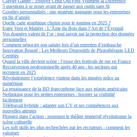
Clavier Gamer : Trouvez Celui Qui Fera Vraiment la Différence
5 questions à se poser avant de passer aux outils sans fil
Goodies personnalisés : une stratégie gagnante pour les entreprises
en fin d’année
Quelle carte graphique choisir pour le gaming en 2025 ?
Entre Vent et Matière : L’Âme du Bois dans l’Art de l’Éventail
Vos données valent de l’or : tout savoir sur la protection des données
personnelles
Comment négocier son salaire lors d’un entretien d’embauche
Innovation Beauté : Les Meilleurs Dispositifs de Photothérapie LED
Certifiés
Quand la ville devient scène : l’essor des festivals de rue en France
Reconversion professionnelle après 40 ans : les secteurs qui
recrutent en 2025
Révolutionner l’expérience visiteur dans les musées grâce au
numérique
La renaissance de la BD francophone face aux géants américains
Netlinking pour les petites entreprises : booster sa visibilité
facilement
Télétravail hybride : adapter son CV et ses compétences aux
nouvelles attentes
Plongez dans l’action : pourquoi le théâtre immersif révolutionne la
scène culturelle
Les soft skills les plus recherchées par les recruteurs : comment les
valoriser