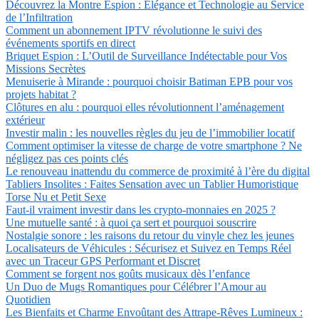
Découvrez la Montre Espion : Élégance et Technologie au Service
de l’Infiltration
Comment un abonnement IPTV révolutionne le suivi des
événements sportifs en direct
Briquet Espion : L’Outil de Surveillance Indétectable pour Vos
Missions Secrètes
Menuiserie à Mirande : pourquoi choisir Batiman EPB pour vos
projets habitat ?
Clôtures en alu : pourquoi elles révolutionnent l’aménagement
extérieur
Investir malin : les nouvelles règles du jeu de l’immobilier locatif
Comment optimiser la vitesse de charge de votre smartphone ? Ne
négligez pas ces points clés
Le renouveau inattendu du commerce de proximité à l’ère du digital
Tabliers Insolites : Faites Sensation avec un Tablier Humoristique
Torse Nu et Petit Sexe
Faut-il vraiment investir dans les crypto-monnaies en 2025 ?
Une mutuelle santé : à quoi ça sert et pourquoi souscrire
Nostalgie sonore : les raisons du retour du vinyle chez les jeunes
Localisateurs de Véhicules : Sécurisez et Suivez en Temps Réel
avec un Traceur GPS Performant et Discret
Comment se forgent nos goûts musicaux dès l’enfance
Un Duo de Mugs Romantiques pour Célébrer l’Amour au
Quotidien
Les Bienfaits et Charme Envoûtant des Attrape-Rêves Lumineux :