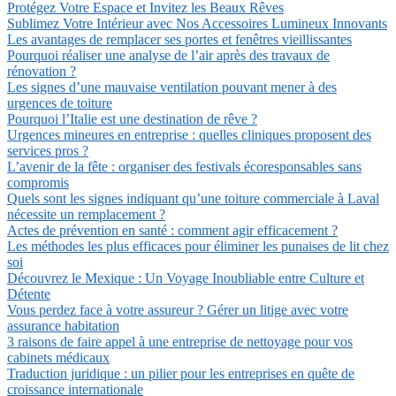
Protégez Votre Espace et Invitez les Beaux Rêves
Sublimez Votre Intérieur avec Nos Accessoires Lumineux Innovants
Les avantages de remplacer ses portes et fenêtres vieillissantes
Pourquoi réaliser une analyse de l’air après des travaux de
rénovation ?
Les signes d’une mauvaise ventilation pouvant mener à des
urgences de toiture
Pourquoi l’Italie est une destination de rêve ?
Urgences mineures en entreprise : quelles cliniques proposent des
services pros ?
L’avenir de la fête : organiser des festivals écoresponsables sans
compromis
Quels sont les signes indiquant qu’une toiture commerciale à Laval
nécessite un remplacement ?
Actes de prévention en santé : comment agir efficacement ?
Les méthodes les plus efficaces pour éliminer les punaises de lit chez
soi
Découvrez le Mexique : Un Voyage Inoubliable entre Culture et
Détente
Vous perdez face à votre assureur ? Gérer un litige avec votre
assurance habitation
3 raisons de faire appel à une entreprise de nettoyage pour vos
cabinets médicaux
Traduction juridique : un pilier pour les entreprises en quête de
croissance internationale