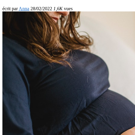
écrit par
Anna
28/02/2022
1,6K
vues