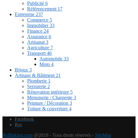
Publicité
6
Référencement
17
Entreprise
237
Commerce
5
Immobilier
33
Finance
24
Assurance
6
Artisanat
3
Agriculture
7
Transport
46
Automobile
33
Moto
4
Bijoux
3
Artisans & Bâtiment
21
Plomberie
1
Serrurerie
2
Rénovation intérieure
5
Menuiserie / Charpente
3
Peinture / Décoration
3
Toiture & couverture
4
Facebook
Rss
Reflinking.com
@2018 - Tous droits réservés -
SiteMap