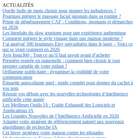
ACTUALITÉS
Quelle bulle de moto choisir pour stopper les turbulences ?
Pourquoi intégrer le massage facial japonais dans sa routine ?
Prime de déménagement CAF : Conditions, montants et démarches
en 2026
Les bienfaits du slow tourisme pour une expérience authentique
Comment intégrer le style vintage dans une maison moderne ?
J’ai analysé 500 boutiques Etsy spécialisées dans le laser – Voici ce
qui se vend vraiment en 2026
Avis Insta360 : Tout ce qu’il faut savoir avant d’acheter
Première rentrée en maternelle : comment bien choisir le tout
premier cartable de votre enfant ?
Oriflamme publicitaire : dynamiser la visibilité de votre
communication
Étiquette autocollante miel : guide complet pour donner du cachet à
vos pots
Réussir vos débuts avec les nouvelles technologies d’intelligence
artificielle cette année
Les Meilleurs Outils IA : Guide Exhaustif des Logiciels et
Applications IA
Les Grandes Nouvelles de l’Intelligence Artificielle en 2026
Adapter votre stratégie de référencement naturel aux nouveaux
algorithmes de recherche IA
Cet hiver, protégez votre maison contre les glissades