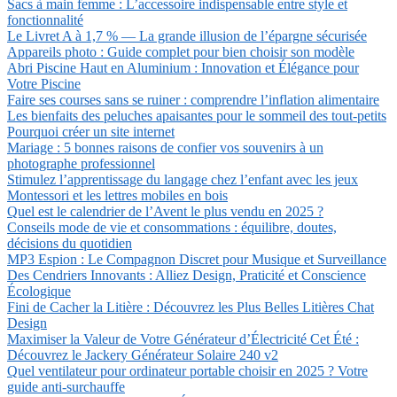
Sacs à main femme : L’accessoire indispensable entre style et
fonctionnalité
Le Livret A à 1,7 % — La grande illusion de l’épargne sécurisée
Appareils photo : Guide complet pour bien choisir son modèle
Abri Piscine Haut en Aluminium : Innovation et Élégance pour
Votre Piscine
Faire ses courses sans se ruiner : comprendre l’inflation alimentaire
Les bienfaits des peluches apaisantes pour le sommeil des tout-petits
Pourquoi créer un site internet
Mariage : 5 bonnes raisons de confier vos souvenirs à un
photographe professionnel
Stimulez l’apprentissage du langage chez l’enfant avec les jeux
Montessori et les lettres mobiles en bois
Quel est le calendrier de l’Avent le plus vendu en 2025 ?
Conseils mode de vie et consommations : équilibre, doutes,
décisions du quotidien
MP3 Espion : Le Compagnon Discret pour Musique et Surveillance
Des Cendriers Innovants : Alliez Design, Praticité et Conscience
Écologique
Fini de Cacher la Litière : Découvrez les Plus Belles Litières Chat
Design
Maximiser la Valeur de Votre Générateur d’Électricité Cet Été :
Découvrez le Jackery Générateur Solaire 240 v2
Quel ventilateur pour ordinateur portable choisir en 2025 ? Votre
guide anti-surchauffe