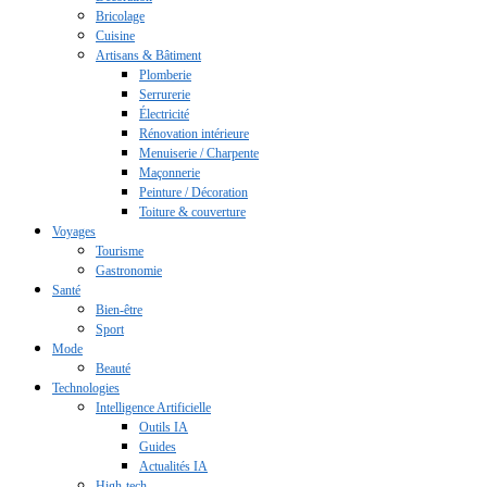
Bricolage
Cuisine
Artisans & Bâtiment
Plomberie
Serrurerie
Électricité
Rénovation intérieure
Menuiserie / Charpente
Maçonnerie
Peinture / Décoration
Toiture & couverture
Voyages
Tourisme
Gastronomie
Santé
Bien-être
Sport
Mode
Beauté
Technologies
Intelligence Artificielle
Outils IA
Guides
Actualités IA
High-tech