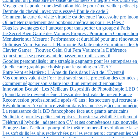
Comment un prestataire de saisie de données s’intègre à vos outils exi
Voyage en Laponie : une destination idéale pour émerveiller petits et 
Dermite du cheval : avez-vous essayé l’huile de cade ?
Comment la carte de visite virtuelle est devenue l’accessoire pro inco
Où acheter rapidement des bonbons américains pour les fêtes ?
Tous les avantages de l’autocar pour transporter un groupe à Paris
Le Secret Bien Gardé des Voitures Propres : Pourquoi la Composition 
Menuiserie sur Mesure : Performance et durabilité pour une rénovatio
Optimiser Votre Bureau : L’Harmonie Parfaite entre Fournitures de Qua
Clavier Gamer : Trouvez Celui Qui Fera Vraiment la Différence
5 questions à se poser avant de passer aux outils sans fil
Goodies personnalisés : une stratégie gagnante pour les entreprises en
Quelle carte graphique choisir pour le gaming en 2025 ?
Entre Vent et Matière : L’Âme du Bois dans l’Art de l’Éventail
Vos données valent de l’or : tout savoir sur la protection des données 
Comment négocier son salaire lors d’un entretien d’embauche
Innovation Beauté : Les Meilleurs Dispositifs de Photothérapie LED C
Quand la ville devient scène : l’essor des festivals de rue en France
Reconversion professionnelle après 40 ans : les secteurs qui recrutent
Révolutionner l’expérience visiteur dans les musées grâce au numéri
La renaissance de la BD francophone face aux géants américains
Netlinking pour les petites entreprises : booster sa visibilité facilement
Télétravail hybride : adapter son CV et ses compétences aux nouvelles
Plongez dans l’action : pourquoi le théâtre immersif révolutionne la sc
Les soft skills les plus recherchées par les recruteurs : comment les val