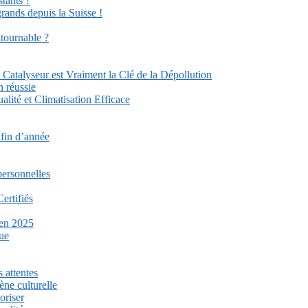
stants ?
grands depuis la Suisse !
ntournable ?
Catalyseur est Vraiment la Clé de la Dépollution
n réussie
lité et Climatisation Efficace
 fin d’année
personnelles
ertifiés
 en 2025
que
 attentes
ène culturelle
oriser