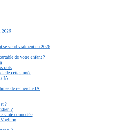
n 2026
qui se vend vraiment en 2026
cartable de votre enfant ?
on
os pots
cielle cette année
ns IA
ithmes de recherche IA
st ?
idien ?
re santé connectée
r Voghion