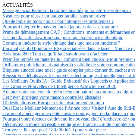
ACTUALITÉS
Massage facial Kobido : la routine beauté qui transforme votre peau
5 astuces pour réussir un budget familial sans se priver
Quelle bulle de moto choisir pour stopper les turbulences ?
Pourquoi intégrer le massage facial japonais dans sa routine ?
Prime de déménagement CAF : Conditions, montants et démarches e
Les bienfaits du slow tourisme pour une expérience authentique
Comment intégrer le style vintage dans une maison moderne ?
J’ai analysé 500 boutiques Etsy spécialisées dans le laser – Voici ce 
Avis Insta360 : Tout ce qu’il faut savoir avant d’acheter
Première rentrée en maternelle : comment bien choisir le tout premier 
Oriflamme publicitaire : dynamiser la visibilité de votre communicati
Étiquette autocollante miel : guide complet pour donner du cachet à v
Réussir vos débuts avec les nouvelles technologies d’intelligence artifi
Les Meilleurs Outils IA : Guide Exhaustif des Logiciels et Applicatio
Les Grandes Nouvelles de l’Intelligence Artificielle en 2026
Adapter votre stratégie de référencement naturel aux nouveaux algor
Cet hiver, protégez votre maison contre les glissades
10 destinations en Europe à faire absolument en moto
Quel Est le Meilleur Moment de l’Année pour Visiter l’Asie du Sud-E
Comment aménager une petite cuisine pour gagner de la place au quot
Pourquoi votre docteur est devenu le nouveau chef d’orchestre de vot
Découvrez la mode accessible en ligne en France : Guide complet su
Trouvez le lit superposé 180×90 idéal pour votre pièce