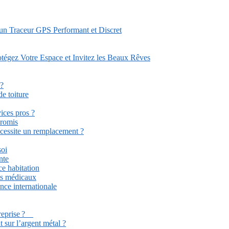
 un Traceur GPS Performant et Discret
tégez Votre Espace et Invitez les Beaux Rêves
 ?
e toiture
ices pros ?
promis
écessite un remplacement ?
soi
nte
ce habitation
ets médicaux
ance internationale
ntreprise ?
 sur l’argent métal ?