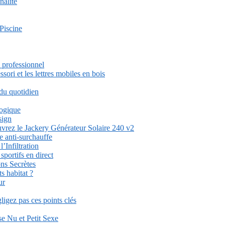
nalité
Piscine
 professionnel
ori et les lettres mobiles en bois
 du quotidien
logique
sign
uvrez le Jackery Générateur Solaire 240 v2
e anti-surchauffe
’Infiltration
ortifs en direct
ons Secrètes
s habitat ?
ur
igez pas ces points clés
se Nu et Petit Sexe