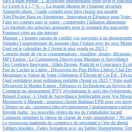
Sacs à main femme : L’accessoire indispensable entre style et fonction
Le Livret A à 1,7 % — La grande illusion de l’épargne sécurisée
Appareils photo : Guide complet pour bien choisir son modèle
Abri Piscine Haut en Aluminium : Innovation et Élégance pour Votre 
Faire ses courses sans se ruiner : comprendre l’inflation alimentaire
Les bienfaits des peluches apaisantes pour le sommeil des tout-petits
Pourquoi créer un site internet
Mariage : 5 bonnes raisons de confier vos souvenirs à un photographe
Stimulez l’apprentissage du langage chez l’enfant avec les jeux Montess
Quel est le calendrier de l’Avent le plus vendu en 2025 ?
Conseils mode de vie et consommations : équilibre, doutes, décisions
MP3 Espion : Le Compagnon Discret pour Musique et Surveillance
Des Cendriers Innovants : Alliez Design, Praticité et Conscience Éco
Fini de Cacher la Litière : Découvrez les Plus Belles Litières Chat De
Maximiser la Valeur de Votre Générateur d’Électricité Cet Été : Déco
Quel ventilateur pour ordinateur portable choisir en 2025 ? Votre guid
Découvrez la Montre Espion : Élégance et Technologie au Service de l
Comment un abonnement IPTV révolutionne le suivi des événements sp
Briquet Espion : L’Outil de Surveillance Indétectable pour Vos Missi
Menuiserie à Mirande : pourquoi choisir Batiman EPB pour vos projet
Clôtures en alu : pourquoi elles révolutionnent l’aménagement extérie
Investir malin : les nouvelles règles du jeu de l’immobilier locatif
Comment optimiser la vitesse de charge de votre smartphone ? Ne négl
Le renouveau inattendu du commerce de proximité à l’ère du digital
Tabliers Insolites : Faites Sensation avec un Tablier Humoristique Tor