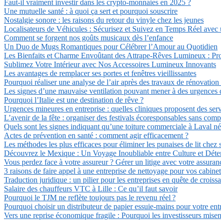
Faut-il vraiment investir dans les crypto-monnaies en 2025 ?
Une mutuelle santé : à quoi ça sert et pourquoi souscrire
Nostalgie sonore : les raisons du retour du vinyle chez les jeunes
Localisateurs de Véhicules : Sécurisez et Suivez en Temps Réel avec
Comment se forgent nos goûts musicaux dès l’enfance
Un Duo de Mugs Romantiques pour Célébrer l’Amour au Quotidien
Les Bienfaits et Charme Envoûtant des Attrape-Rêves Lumineux : Pro
Sublimez Votre Intérieur avec Nos Accessoires Lumineux Innovants
Les avantages de remplacer ses portes et fenêtres vieillissantes
Pourquoi réaliser une analyse de l’air après des travaux de rénovation
Les signes d’une mauvaise ventilation pouvant mener à des urgences d
Pourquoi l’Italie est une destination de rêve ?
Urgences mineures en entreprise : quelles cliniques proposent des serv
L’avenir de la fête : organiser des festivals écoresponsables sans com
Quels sont les signes indiquant qu’une toiture commerciale à Laval n
Actes de prévention en santé : comment agir efficacement ?
Les méthodes les plus efficaces pour éliminer les punaises de lit chez 
Découvrez le Mexique : Un Voyage Inoubliable entre Culture et Déte
Vous perdez face à votre assureur ? Gérer un litige avec votre assuran
3 raisons de faire appel à une entreprise de nettoyage pour vos cabin
Traduction juridique : un pilier pour les entreprises en quête de croiss
Salaire des chauffeurs VTC à Lille : Ce qu’il faut savoir
Pourquoi le TJM ne reflète toujours pas le revenu réel ?
Pourquoi choisir un distributeur de papier essuie-mains pour votre e
Vers une reprise économique fragile : Pourquoi les investisseurs misent