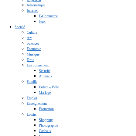
Informatique
Internet
E-Commerce
Jeux
Société
Culture
Art
Sciences
Économie
Musique
Droit
Environnement
Sécurité
Animaux
Famille
Enfant – Bébé
Mariage
Emploi
Enseignement
Formation
Loisirs
Shopping
Photographie
Cadeaux